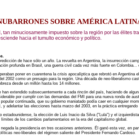
NUBARRONES SOBRE AMÉRICA LATIN
, tan minuciosamente impuesto sobre la región por las élites tr
ciende hacia el tumulto económico y político.
e.
predicción de hace sólo un año. La revuelta en Argentina, la insurrección cam
ión profunda en Brasil, una guerra civil cada vez más fuerte en Colombia... é
eraban poner en cuarentena la crisis apocalíptica que rebrotó en Argentina e
del 2002 como un presagio para la región. Una década de neo-liberalismo cas
breza desde un millón hasta los 14 millones.
 se han extendido subsecuentemente a cada rincón del país, haciendo de algu
siderable por cumplir con las demandas del FMI para una nueva ronda de aus
popular continuada, que su gobierno maniatado podía caer en cualquier moment
, y adelantar las elecciones hasta marzo del 2003, en la práctica entregando 
estadounidense, la elección de Luis Inacio da Silva ("Lula") y el izquierdist
 límites de los cambios parlamentarios en la era del capitalismo global.
fue negada la presidencia en tres ocasiones anteriores. Él ganó esta vez, en pa
líticas neo-liberales del régimen saliente del Presidente Fernando Cardoso.