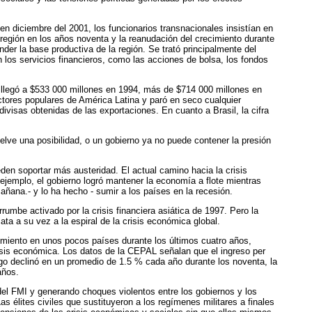
en diciembre del 2001, los funcionarios transnacionales insistían en
a región en los años noventa y la reanudación del crecimiento durante
der la base productiva de la región. Se trató principalmente del
 los servicios financieros, como las acciones de bolsa, los fondos
0 llegó a $533 000 millones en 1994, más de $714 000 millones en
ectores populares de América Latina y paró en seco cualquier
ivisas obtenidas de las exportaciones. En cuanto a Brasil, la cifra
elve una posibilidad, o un gobierno ya no puede contener la presión
eden soportar más austeridad. El actual camino hacia la crisis
ejemplo, el gobierno logró mantener la economía a flote mientras
ñana.- y lo ha hecho - sumir a los países en la recesión.
rumbe activado por la crisis financiera asiática de 1997. Pero la
ata a su vez a la espiral de la crisis económica global.
miento en unos pocos países durante los últimos cuatro años,
isis económica. Los datos de la CEPAL señalan que el ingreso per
go declinó en un promedio de 1.5 % cada año durante los noventa, la
años.
el FMI y generando choques violentos entre los gobiernos y los
s élites civiles que sustituyeron a los regímenes militares a finales