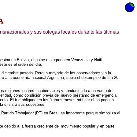
A
ansnacionales y sus colegas locales durante las últimas
pesina en Bolivia, el golpe malogrado en Venezuela y Haití,
ste es el orden del día.
l diciembre pasado. Pero la mayoría de los observadores vio la
tró a la economía nacional Argentina, subió el desempleo de 3 a 20
nas regiones lugares ingobernables y conduciendo a un vacío de
teridad, como condición previa del nuevo préstamo de emergencia.
o. Él fue obligado en los últimos meses ratificar el no pago la
la crisis a sus sucesores.
a Partido Trabajador (PT) en Brasil es importante porque simboliza el
rte debido a la fuerza creciente del movimiento popular y en parte