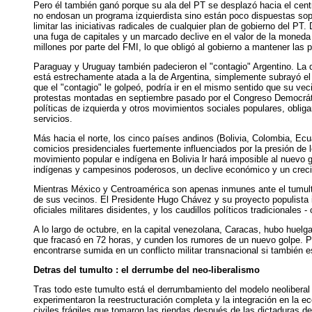
Pero él también ganó porque su ala del PT se desplazó hacia el centr
no endosan un programa izquierdista sino están poco dispuestas sopo
limitar las iniciativas radicales de cualquier plan de gobierno del PT
una fuga de capitales y un marcado declive en el valor de la moneda
millones por parte del FMI, lo que obligó al gobierno a mantener las 
Paraguay y Uruguay también padecieron el "contagio" Argentino. La
está estrechamente atada a la de Argentina, simplemente subrayó e
que el "contagio" le golpeó, podría ir en el mismo sentido que su 
protestas montadas en septiembre pasado por el Congreso Democrátic
políticas de izquierda y otros movimientos sociales populares, obliga
servicios.
Más hacia el norte, los cinco países andinos (Bolivia, Colombia, Ecu
comicios presidenciales fuertemente influenciados por la presión de
movimiento popular e indígena en Bolivia lr hará imposible al nuev
indígenas y campesinos poderosos, un declive económico y un crecien
Mientras México y Centroamérica son apenas inmunes ante el tumulto
de sus vecinos. El Presidente Hugo Chávez y su proyecto populista iz
oficiales militares disidentes, y los caudillos políticos tradicionales
A lo largo de octubre, en la capital venezolana, Caracas, hubo huelga
que fracasó en 72 horas, y cunden los rumores de un nuevo golpe. Por
encontrarse sumida en un conflicto militar transnacional si también e
Detras del tumulto : el derrumbe del neo-liberalismo
Tras todo este tumulto está el derrumbamiento del modelo neoliberal 
experimentaron la reestructuración completa y la integración en la ec
civiles frágiles que tomaron las riendas después de las dictaduras d