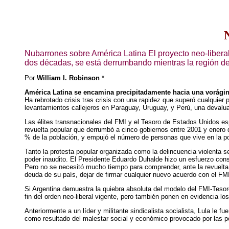
Nubarrones sobre América Latina El proyecto neo-liberal
dos décadas, se está derrumbando mientras la región des
Por
William I. Robinson
*
América Latina se encamina precipitadamente hacia una vorágin
Ha rebrotado crisis tras crisis con una rapidez que superó cualquier 
levantamientos callejeros en Paraguay, Uruguay, y Perú, una devaluac
Las élites transnacionales del FMI y el Tesoro de Estados Unidos esp
revuelta popular que derrumbó a cinco gobiernos entre 2001 y enero 
% de la población, y empujó el número de personas que vive en la po
Tanto la protesta popular organizada como la delincuencia violenta
poder inaudito. El Presidente Eduardo Duhalde hizo un esfuerzo con
Pero no se necesitó mucho tiempo para comprender, ante la revuelta 
deuda de su país, dejar de firmar cualquier nuevo acuerdo con el FMI
Si Argentina demuestra la quiebra absoluta del modelo del FMI-Tesoro 
fin del orden neo-liberal vigente, pero también ponen en evidencia los
Anteriormente a un líder y militante sindicalista socialista, Lula le 
como resultado del malestar social y económico provocado por las po