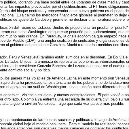
o político, logrando una base social entre los votantes de clase media y cap
rtar los impactos provocados por el neoliberalismo. El PT tiene obligacione
. Detrás del bloque centrista y conservador en el nuevo gobierno es el poder d
 nacional, Lula calmó los mercados financieros globales al prometer no dejar
políticas de ajuste de Cardoso y prometer no declarar una moratoria sobre el 
 decisión del Tesoro de Estados Unidos de proporcionar un préstamo "puent
l temor que tiene Washington de que este pequeño país sudamericano, que en
vecino mucho más grande. En Paraguay, la crisis económica que empezó hace s
o del Pueblo (CDP), una amplia coalición de sindicatos y organizaciones de
ron al gobierno del presidente González Machi a retirar las medidas neo-liber
ador, Perú y Venezuela) también están sumidos en el desorden. En Bolivia el 
 los Estados Unidos, la amenaza de represalias económicas internacionales s
o gobierno de presidente Gonzalo Sanchez de Lozada continuar por el camino 
te conflicto social y político.
, los países más volátiles de América Latina en este momento son Venezuela
quierdista ha provocado la resistencia no de los pobres sino de la clase med
 - con el apoyo no-tan sutil de Washington - una situación poco diferente de la
s generales, violencia callejera, y nuevas conspiraciones. El país volvió a p
 otro lado, Colombia ya enfrenta una escalada de su guerra civil bajo su nuevo
stalla la guerra civil en Venezuela - algo que cada vez parece más posible.
y una reordenación de las fuerzas sociales y políticas a lo largo de América 
onomía global bajo el modelo neo-liberal. Pero el modelo ha resultado incapaz 
e los años anteriores son cada vez menos capaces de contener los conflictos 