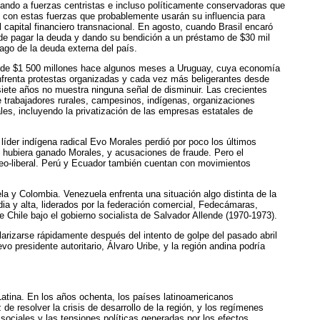
tando a fuerzas centristas e incluso políticamente conservadoras que
s con estas fuerzas que probablemente usarán su influencia para
el capital financiero transnacional. En agosto, cuando Brasil encaró
 de pagar la deuda y dando su bendición a un préstamo de $30 mil
pago de la deuda externa del país.
e" de $1 500 millones hace algunos meses a Uruguay, cuya economía
frenta protestas organizadas y cada vez más beligerantes desde
iete años no muestra ninguna señal de disminuir. Las crecientes
 trabajadores rurales, campesinos, indígenas, organizaciones
ales, incluyendo la privatización de las empresas estatales de
líder indígena radical Evo Morales perdió por poco los últimos
i hubiera ganado Morales, y acusaciones de fraude. Pero el
neo-liberal. Perú y Ecuador también cuentan con movimientos
 y Colombia. Venezuela enfrenta una situación algo distinta de la
ia y alta, liderados por la federación comercial, Fedecámaras,
 de Chile bajo el gobierno socialista de Salvador Allende (1970-1973).
olarizarse rápidamente después del intento de golpe del pasado abril
 presidente autoritario, Álvaro Uribe, y la región andina podría
Latina. En los años ochenta, los países latinoamericanos
de resolver la crisis de desarrollo de la región, y los regímenes
sociales y las tensiones políticas generadas por los efectos