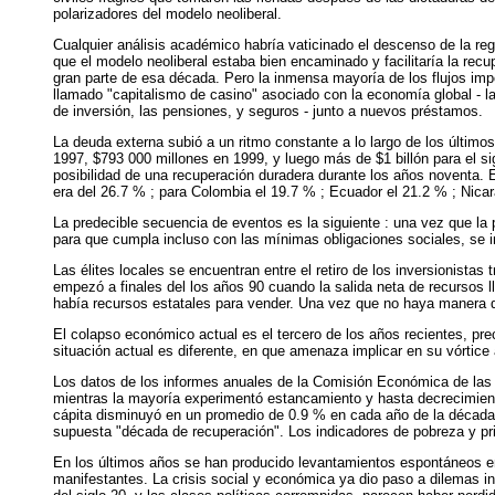
polarizadores del modelo neoliberal.
Cualquier análisis académico habría vaticinado el descenso de la regi
que el modelo neoliberal estaba bien encaminado y facilitaría la recu
gran parte de esa década. Pero la inmensa mayoría de los flujos impor
llamado "capitalismo de casino" asociado con la economía global - l
de inversión, las pensiones, y seguros - junto a nuevos préstamos.
La deuda externa subió a un ritmo constante a lo largo de los últim
1997, $793 000 millones en 1999, y luego más de $1 billón para el si
posibilidad de una recuperación duradera durante los años noventa. En
era del 26.7 % ; para Colombia el 19.7 % ; Ecuador el 21.2 % ; Nicar
La predecible secuencia de eventos es la siguiente : una vez que la 
para que cumpla incluso con las mínimas obligaciones sociales, se ini
Las élites locales se encuentran entre el retiro de los inversionista
empezó a finales del los años 90 cuando la salida neta de recursos l
había recursos estatales para vender. Una vez que no haya manera de
El colapso económico actual es el tercero de los años recientes, prec
situación actual es diferente, en que amenaza implicar en su vórtice a
Los datos de los informes anuales de la Comisión Económica de las
mientras la mayoría experimentó estancamiento y hasta decrecimient
cápita disminuyó en un promedio de 0.9 % en cada año de la década 
supuesta "década de recuperación". Los indicadores de pobreza y pri
En los últimos años se han producido levantamientos espontáneos en 
manifestantes. La crisis social y económica ya dio paso a dilemas ins