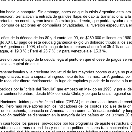
ón hacia la anarquía. Sin embargo, antes de que la crisis Argentina estallara 
peración. Señalaban la entrada de grandes flujos de capital transnacional a l
tantes no constituyeron inversión extranjera directa, que podría ayudar exten
a compra de acciones en compañías privatizadas, la inversión especulativa en
os años de la década de los 80 y durante los 90, de $230 000 millones en 198
glo XXI. El pago de esta deuda gigantesca exigió un doloroso tributo a los s
 Argentina en 1998, el sólo pago de los intereses absorbió el 35.4 % de las d
agua, el 19.3 % ; Perú el 23.7 % ; y para Venezuela el 15.3 %.
presión para el pago de la deuda llega al punto en que el cese de pagos se vu
cia la espiral de crisis.
s transnacionales y la creciente inquietud de las mayorías pobres que ya no pu
legó una vez más a superar el ingreso neto de los mismos. En Argentina, por 
 recaudar dinero rápidamente, la fuga de capitales puede de la noche a la ma
edidos por la "crisis del Tequila" que empezó en México en 1995, y por el der
l continente entero, desde México hasta Chile, y porque la crisis regional se 
 Naciones Unidas para América Latina (CEPAL) muestran altas tasas de creci
o. Pero más reveladores son los indicadores de los costos sociales de la cr
de los ochenta, conocido en América Latina como la "década perdida", y lue
vación también se dispararon en la mayoría de los países en los últimos 20 
casi todos los países, provocados por los programas de ajuste estructural d
titucionales más extendidos y conflictos político-militares transnacionales. La