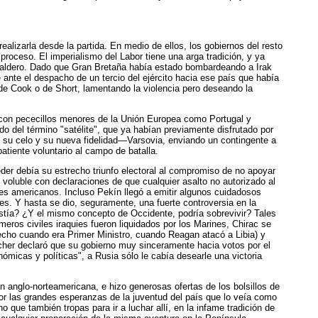
ealizarla desde la partida. En medio de ellos, los gobiernos del resto
ceso. El imperialismo del Labor tiene una arga tradición, y ya
 faldero. Dado que Gran Bretaña había estado bombardeando a Irak
ante el despacho de un tercio del ejército hacia ese país que había
 de Cook o de Short, lamentando la violencia pero deseando la
 con pececillos menores de la Unión Europea como Portugal y
o del término "satélite", que ya habían previamente disfrutado por
o su celo y su nueva fidelidad—Varsovia, enviando un contingente a
tiente voluntario al campo de batalla.
der debía su estrecho triunfo electoral al compromiso de no apoyar
oluble con declaraciones de que cualquier asalto no autorizado al
es americanos. Incluso Pekín llegó a emitir algunos cuidadosos
es. Y hasta se dio, seguramente, una fuerte controversia en la
istía? ¿Y el mismo concepto de Occidente, podría sobrevivir? Tales
ros civiles iraquies fueron liquidados por los Marines, Chirac se
echo cuando era Primer Ministro, cuando Reagan atacó a Libia) y
scher declaró que su gobierno muy sinceramente hacia votos por el
ómicas y políticas", a Rusia sólo le cabía desearle una victoria
n anglo-norteamericana, e hizo generosas ofertas de los bolsillos de
or las grandes esperanzas de la juventud del país que lo veía como
 que también tropas para ir a luchar allí, en la infame tradición de