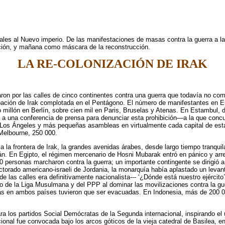
es al Nuevo imperio. De las manifestaciones de masas contra la guerra a las
ción, y mañana como máscara de la reconstrucción.
LA RE-COLONIZACIÓN DE IRAK
ron por las calles de cinco continentes contra una guerra que todavía no c
upación de Irak complotada en el Pentágono. El número de manifestantes en E
illón en Berlín, sobre cien mil en Paris, Bruselas y Atenas. En Estambul, d
 a una conferencia de prensa para denunciar esta prohibición—a la que concur
os Ángeles y más pequeñas asambleas en virtualmente cada capital de estad
Melbourne, 250 000.
 la frontera de Irak, la grandes avenidas árabes, desde largo tiempo tranquila
. En Egipto, el régimen mercenario de Hosni Mubarak entró en pánico y arr
 personas marcharon contra la guerra; un importante contingente se dirigió 
orado americano-israeli de Jordania, la monarquía había aplastado un levant
de las calles era definitivamente nacionalista--- ‘¿Dónde está nuestro ejército
ano de la Liga Musulmana y del PPP al dominar las movilizaciones contra la g
s en ambos países tuvieron que ser evacuadas. En Indonesia, más de 200 000
 los partidos Social Demócratas de la Segunda internacional, inspirando el ú
nal fue convocada bajo los arcos góticos de la vieja catedral de Basilea, en 