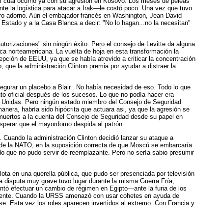
al cual ocurrió ya con su agresión en Kosovo. Los meses de peleas
te la logística para atacar a Irak—le costó poco. Una vez que tuvo
uro adorno. Aún el embajador francés en Washington, Jean David
Estado y a la Casa Blanca a decir: "No lo hagan...no la necesitan"
orizaciones" sin ningún éxito. Pero el consejo de Levitte da alguna
ica norteamericana. La vuelta de hoja en esta transformación la
epción de EEUU, ya que se había atrevido a criticar la concentración
que la administración Clinton premia por ayudar a distraer la
segurar un placebo a Blair.. No había necesidad de eso. Todo lo que
o oficial después de los sucesos. Lo que no podía hacer era
nes Unidas. Pero ningún estado miembro del Consejo de Seguridad
era, habría sido hipócrita que actuara asi, ya que la agresión se
 muertos a la cuenta del Consejo de Seguridad desde su papel en
esperar que el mayordomo despida al patrón.
. Cuando la administración Clinton decidió lanzar su ataque a
 de la NATO, en la suposición correcta de que Moscú se embarcaría
do que no pudo servir de reemplazante. Pero no sería sabio presumir
ota en una querella pública, que pudo ser presenciada por televisión
una disputa muy grave tuvo lugar durante la misma Guerra Fría,
entó efectuar un cambio de régimen en Egipto—ante la furia de los
 Oriente. Cuando la URSS amenazó con usar cohetes en ayuda de
e. Esta vez los roles aparecen invertidos al extremo. Con Francia y