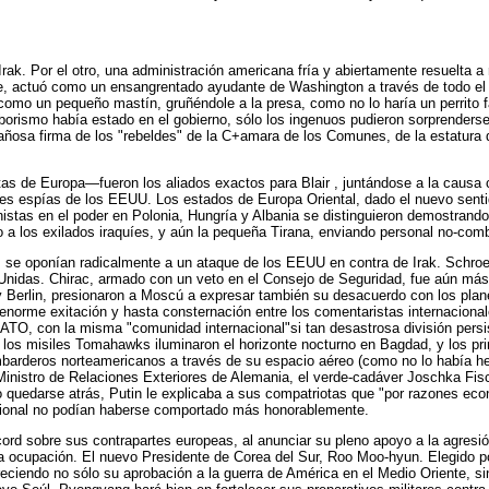
rak. Por el otro, una administración americana fría y abiertamente resuelta a r
actuó como un ensangrentado ayudante de Washington a través de todo el pro
 como un pequeño mastín, gruñéndole a la presa, como no lo haría un perrito
orismo había estado en el gobierno, sólo los ingenuos pudieron sorprenderse 
gañosa firma de los "rebeldes" de la C+amara de los Comunes, de la estatura
as de Europa—fueron los aliados exactos para Blair , juntándose a la causa
nes espías de los EEUU. Los estados de Europa Oriental, dado el nuevo sentid
nistas en el poder en Polonia, Hungría y Albania se distinguieron demostrand
 los exilados iraquíes, y aún la pequeña Tirana, enviando personal no-comba
s se oponían radicalmente a un ataque de los EEUU en contra de Irak. Schroe
Unidas. Chirac, armado con un veto en el Consejo de Seguridad, fue aún más v
y Berlin, presionaron a Moscú a expresar también su desacuerdo con los plan
enorme exitación y hasta consternación entre los comentaristas internacional
NATO, con la misma "comunidad internacional"si tan desastrosa división pers
os misiles Tomahawks iluminaron el horizonte nocturno en Bagdad, y los prime
ombarderos norteamericanos a través de su espacio aéreo (como no lo había h
 Ministro de Relaciones Exteriores de Alemania, el verde-cadáver Joschka Fi
o quedarse atrás, Putin le explicaba a sus compatriotas que "por razones econ
acional no podían haberse comportado más honorablemente.
ord sobre sus contrapartes europeas, al anunciar su pleno apoyo a la agresió
 la ocupación. El nuevo Presidente de Corea del Sur, Roo Moo-hyun. Elegido p
ciendo no sólo su aprobación a la guerra de América en el Medio Oriente, sino