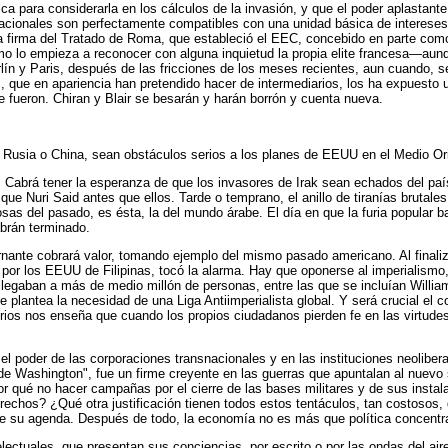
ca para considerarla en los cálculos de la invasión, y que el poder aplastant
nacionales son perfectamente compatibles con una unidad básica de intereses 
 la firma del Tratado de Roma, que estableció el EEC, concebido en parte c
o lo empieza a reconocer con alguna inquietud la propia elite francesa—aun
ín y Paris, después de las fricciones de los meses recientes, aun cuando, s
s, que en apariencia han pretendido hacer de intermediarios, los ha expuest
 fueron. Chiran y Blair se besarán y harán borrón y cuenta nueva.
era Rusia o China, sean obstáculos serios a los planes de EEUU en el Medio O
 Cabrá tener la esperanza de que los invasores de Irak sean echados del país
ue Nuri Said antes que ellos. Tarde o temprano, el anillo de tiranías brutales
sas del pasado, es ésta, la del mundo árabe. El día en que la furia popular 
abrán terminado.
ernante cobrará valor, tomando ejemplo del mismo pasado americano. Al finaliz
ma por los EEUU de Filipinas, tocó la alarma. Hay que oponerse al imperialis
 llegaban a más de medio millón de personas, entre las que se incluían Wil
 plantea la necesidad de una Liga Antiimperialista global. Y será crucial el
erios nos enseña que cuando los propios ciudadanos pierden fe en las virtudes
l poder de las corporaciones transnacionales y en las instituciones neoliber
 de Washington", fue un firme creyente en las guerras que apuntalan al nuevo
or qué no hacer campañas por el cierre de las bases militares y de sus insta
echos? ¿Qué otra justificación tienen todos estos tentáculos, tan costosos,
e su agenda. Después de todo, la economía no es más que política concentrad
ectuales, que presentan sus conciencias, por escrito o por las ondas del air