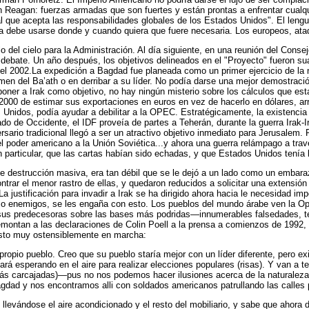
n Reagan: fuerzas armadas que son fuertes y están prontas a enfrentar cualqui
al que acepta las responsabilidades globales de los Estados Unidos". El len
rza debe usarse donde y cuando quiera que fuere necesaria. Los europeos, ata
o del cielo para la Administración. Al día siguiente, en una reunión del Consej
debate. Un año después, los objetivos delineados en el "Proyecto" fueron su
el 2002.La expedición a Bagdad fue planeada como un primer ejercicio de la
en del Ba’ath o en derribar a su líder. No podía darse una mejor demostració
 poner a Irak como objetivo, no hay ningún misterio sobre los cálculos que 
 2000 de estimar sus exportaciones en euros en vez de hacerlo en dólares, a
os Unidos, podía ayudar a debilitar a la OPEC. Estratégicamente, la existenc
do de Occidente, el IDF proveía de partes a Teherán, durante la guerra Irak-
rsario tradicional llegó a ser un atractivo objetivo inmediato para Jerusalem
poder americano a la Unión Soviética...y ahora una guerra relámpago a travé
rticular, que las cartas habían sido echadas, y que Estados Unidos tenía lo
as de destrucción masiva, era tan débil que se le dejó a un lado como un emb
ar el menor rastro de ellas, y quedaron reducidos a solicitar una extensión
 justificación para invadir a Irak se ha dirigido ahora hacia le necesidad im
 o enemigos, se les engaña con esto. Los pueblos del mundo árabe ven la Op
o sus predecesoras sobre las bases más podridas—innumerables falsedades, te
emontan a las declaraciones de Colin Poell a la prensa a comienzos de 1992
esto muy ostensiblemente en marcha:
ropio pueblo. Creo que su pueblo staría mejor con un líder diferente, pero 
rá esperando en el aire para realizar elecciones populares (risas). Y van a 
(más carcajadas)—pus no nos podemos hacer ilusiones acerca de la naturaleza
gdad y nos encontramos alli con soldados americanos patrullando las calles 
llevándose el aire acondicionado y el resto del mobiliario, y sabe que ahora 