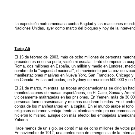
La expedición norteamericana contra Bagdad y las reacciones mundial
Naciones Unidas, ayer como marco del bloqueo y hoy de la interven
Tariq Ali
El 15 de febrero del 2003, más de ocho millones de personas marcha
precedentes ni en su porte, visión ni escala—trató de impedir la oc
Roma, dos millones en España, un millón y medio en Londres, medio m
nombre de la "seguridad nacional", el movimiento por la paz convocó
manifestaciones masivas en Nueva York, San Francisco, Chicago y L
en Canadá. En las antípodas, en Sydney se reunieron 500.000 y en 
El 21 de marzo, mientras las tropas angloamericanas se dirigían hacia
manifestaciones de masas espontáneas, en El Cairo, Sanaa y Ammán
viciosamente maltratadas en las prisiones. En Yemen, más de 30 000
personas fueron asesinadas y muchas quedaron heridas. En el protect
contra de los manifestantes en la capital. En el mundo árabe el tono 
religiosos cobraron ventaja frente al planteamiento pro-norteameric
hicieron lo mismo, aunque con más efecto: las embajadas americana
Yakarta.
Hace menos de un siglo, se contó más de ocho millones de votos para
En noviembre de 1912, una conferencia de emergencia de la Internacio