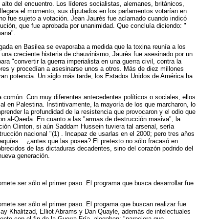
lto del encuentro. Los líderes socialistas, alemanes, británicos,
 llegara el momento, sus diputados en los parlamentos votarían en
ro no fue sujeto a votación. Jean Jaurẻs fue aclamado cuando indicó
olución, que fue aprobada por unanimidad. Que concluía diciendo: "
mana".
gada en Basilea se evaporaba a medida que la toxina reunía a los
 una creciente histeria de chauvinismo, Jaurès fue asesinado por un
 "convertir la guerra imperialista en una guerra civil, contra la
ores y procedían a asesinarse unos a otros. Más de diez millones
Gran potencia. Un siglo más tarde, los Estados Unidos de América ha
a común. Con muy diferentes antecedentes políticos o sociales, ellos
ial en Palestina. Instintivamente, la mayoría de los que marcharon, lo
prender la profundidad de la resistencia que provocaron y el odio que
on al-Qaeda. En cuanto a las "armas de destrucción masiva", la
ión Clinton, si aún Saddam Hussein tuviera tal arsenal, sería
rucción nacional "(1) . Incapaz de usarlas en el 2000; pero tres años
quíes... ¿antes que las posea? El pretexto no sólo fracasó en
obrecidos de las dictaduras decadentes, sino del corazón podrido del
 nueva generación.
omete ser sólo el primer paso. El programa que busca desarrollar fue
romete ser sólo el primer paso. El progama que buscan realizar fue
may Khalitzad, Elliot Abrams y Dan Quayle, además de intelectuales
te con el fin de la Guerra Fría, alegaban: "pareciera que