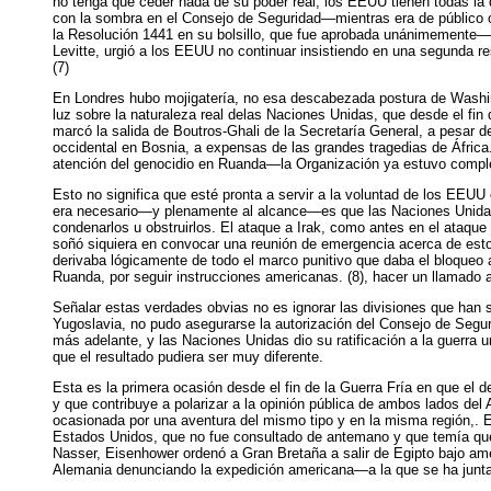
no tenga que ceder nada de su poder real, los EEUU tienen todas la
con la sombra en el Consejo de Seguridad—mientras era de público c
la Resolución 1441 en su bolsillo, que fue aprobada unánimemente—i
Levitte, urgió a los EEUU no continuar insistiendo en una segunda r
(7)
En Londres hubo mojigatería, no esa descabezada postura de Washingt
luz sobre la naturaleza real delas Naciones Unidas, que desde el fin
marcó la salida de Boutros-Ghali de la Secretaría General, a pesar 
occidental en Bosnia, a expensas de las grandes tragedias de África
atención del genocidio en Ruanda—la Organización ya estuvo comp
Esto no significa que esté pronta a servir a la voluntad de los EEUU
era necesario—y plenamente al alcance—es que las Naciones Unidas 
condenarlos u obstruirlos. El ataque a Irak, como antes en el ataqu
soñó siquiera en convocar una reunión de emergencia acerca de esto,
derivaba lógicamente de todo el marco punitivo que daba el bloqueo 
Ruanda, por seguir instrucciones americanas. (8), hacer un llamado
Señalar estas verdades obvias no es ignorar las divisiones que han s
Yugoslavia, no pudo asegurarse la autorización del Consejo de Segu
más adelante, y las Naciones Unidas dio su ratificación a la guerra
que el resultado pudiera ser muy diferente.
Esta es la primera ocasión desde el fin de la Guerra Fría en que el 
y que contribuye a polarizar a la opinión pública de ambos lados del
ocasionada por una aventura del mismo tipo y en la misma región,. En
Estados Unidos, que no fue consultado de antemano y que temía que 
Nasser, Eisenhower ordenó a Gran Bretaña a salir de Egipto bajo ame
Alemania denunciando la expedición americana—a la que se ha junt