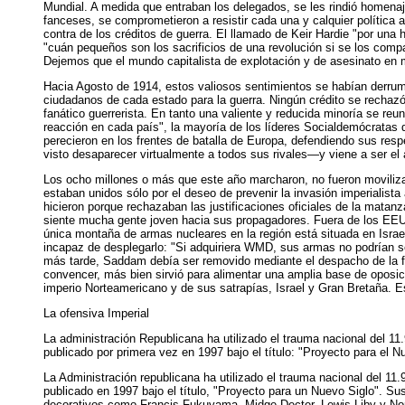
Mundial. A medida que entraban los delegados, se les rindió homenaje
fanceses, se comprometieron a resistir cada una y calquier política
contra de los créditos de guerra. El llamado de Keir Hardie "por una 
"cuán pequeños son los sacrificios de una revolución si se los compa
Dejemos que el mundo capitalista de explotación y de asesinato en 
Hacia Agosto de 1914, estos valiosos sentimientos se habían derrum
ciudadanos de cada estado para la guerra. Ningún crédito se rechazó
fanático guerrerista. En tanto una valiente y reducida minoría se reu
reacción en cada país", la mayoría de los líderes Socialdemócratas 
perecieron en los frentes de batalla de Europa, defendiendo sus res
visto desaparecer virtualmente a todos sus rivales—y viene a ser e
Los ocho millones o más que este año marcharon, no fueron movilizad
estaban unidos sólo por el deseo de prevenir la invasión imperialista
hicieron porque rechazaban las justificaciones oficiales de la matan
siente mucha gente joven hacia sus propagadores. Fuera de los EEUU
única montaña de armas nucleares en la región está situada en Israe
incapaz de desplegarlo: "Si adquiriera WMD, sus armas no podrían ser 
más tarde, Saddam debía ser removido mediante el despacho de la fu
convencer, más bien sirvió para alimentar una amplia base de oposic
imperio Norteamericano y de sus satrapías, Israel y Gran Bretaña. E
La ofensiva Imperial
La administración Republicana ha utilizado el trauma nacional del 11
publicado por primera vez en 1997 bajo el título: "Proyecto para el 
La Administración republicana ha utilizado el trauma nacional del 11
publicado en 1997 bajo el título, "Proyecto para un Nuevo Siglo". 
decorativos como Francis Fukuyama, Midge Decter, Lewis Liby y Norma