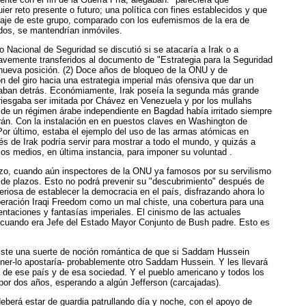
er reto presente o futuro; una política con fines establecidos y que
guaje de este grupo, comparado con los eufemismos de la era de
dos, se mantendrían inmóviles.
o Nacional de Seguridad se discutió si se atacaría a Irak o a
avemente transferidos al documento de "Estrategia para la Seguridad
 nueva posición. (2) Doce años de bloqueo de la ONU y de
n del giro hacia una estrategia imperial más ofensiva que dar un
estaban detrás. Económiamente, Irak poseía la segunda más grande
rriesgaba ser imitada por Chávez en Venezuela y por los mullahs
ia de un régimen árabe independiente en Bagdad había irritado siempre
Irán. Con la instalación en en puestos claves en Washington de
. Por último, estaba el ejemplo del uso de las armas atómicas en
s de Irak podría servir para mostrar a todo el mundo, y quizás a
s medios, en última instancia, para imponer su voluntad .
arazo, cuando aún inspectores de la ONU ya famosos por su servilismo
 de plazos. Esto no podrá prevenir su "descubrimiento" después de
periosa de establecer la democracia en el país, disfrazando ahora lo
eración Iraqi Freedom como un mal chiste, una cobertura para una
ntaciones y fantasías imperiales. El cinismo de las actuales
, cuando era Jefe del Estado Mayor Conjunto de Bush padre. Esto es
existe una suerte de noción romántica de que si Saddam Hussein
tener-lo apostaría- probablemente otro Saddam Hussein. Y les llevará
 de ese país y de esa sociedad. Y el pueblo americano y todos los
por dos años, esperando a algún Jefferson (carcajadas).
deberá estar de guardia patrullando día y noche, con el apoyo de