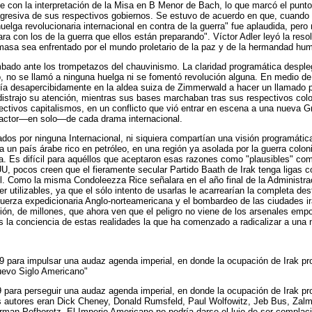
 con la interpretación de la Misa en B Menor de Bach, lo que marcó el punto a
 agresiva de sus respectivos gobiernos. Se estuvo de acuerdo en que, cuando
huelga revolucionaria internacional en contra de la guerra" fue aplaudida, pe
ra con los de la guerra que ellos están preparando". Víctor Adler leyó la res
masa sea enfrentado por el mundo proletario de la paz y de la hermandad hu
bado ante los trompetazos del chauvinismo. La claridad programática desple
, no se llamó a ninguna huelga ni se fomentó revolución alguna. En medio de
nía desapercibidamente en la aldea suiza de Zimmerwald a hacer un llamado para
distrajo su atención, mientras sus bases marchaban tras sus respectivos col
pectivos capitalismos, en un conflicto que vió entrar en escena a una nueva 
l actor—en solo—de cada drama internacional.
os por ninguna Internacional, ni siquiera compartían una visión programátic
 a un país árabe rico en petróleo, en una región ya asolada por la guerra colon
za. Es difícil para aquéllos que aceptaron esas razones como "plausibles" com
, pocos creen que el fieramente secular Partido Baath de Irak tenga ligas c
l. Como la misma Condoleezza Rice señalara en el año final de la Administrac
utilizables, ya que el sólo intento de usarlas le acarrearían la completa dest
erza expedicionaria Anglo-norteamericana y el bombardeo de las ciudades ira
ión, de millones, que ahora ven que el peligro no viene de los arsenales emp
s la conciencia de estas realidades la que ha comenzado a radicalizar a una
.9 para impulsar una audaz agenda imperial, en donde la ocupación de Irak pr
Nuevo Siglo Americano"
.9 para perseguir una audaz agenda imperial, en donde la ocupación de Irak p
Sus autores eran Dick Cheney, Donald Rumsfeld, Paul Wolfowitz, Jeb Bus, Zal
n Pofhoretz. El Imperio Americano no podría darse el lujo de ser complacien