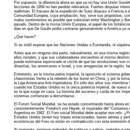
Por supuesto, la diferencia ahora es que ya no hay una Unión Soviéti
lecciones de 1958 no han perdido relevancia. Fuertes disputas inter
reafirman. El fracaso de la expedición de Suez dispuso a Francia a
Comunidad Europea, cuya ampliación, hoy, sirve sus propósitos, com
malos sentimientos es posible que subsistan entre Washington y Berl
pasado. Dentro de la msma Unión Europea, el papel de los británico
dias en que De Gaulle podía contrariar genuinamente a América ya se
¿Qué hacer?
Si es inútil esperar que las Naciones Unidas o Eurolandia, ni siqui
Antes que en ninguna otra parte, naturalmente, en esa misma región.
ellos instalen, y que sus colaboradores encuentren el mismo destino q
puede estimarse equivocado el cliché de que las revoluciones son co
dinastías, los americanos e Israel, y sus arrogancias en la región, h
Entretanto, en la misma patria imperial, la oposición al sistema gob
chauvinistas frente a la rebelión de los boxer en China, y por la to
la Liga Americana Anti-imperialista. En sólo dos años sus miembros
cuando los Estados Unidos es la única potencia imperial, de nuevo se
es la que surge en casa. La historia del ascenso y caída de los Imp
sistemas comienzan a derrumbarse.
El Forum Social Mundial, se ha estado concentrando hasta ahora en e
consistentemente, Friedrich von Hayek, el inspirador del "Consenso
Argentina en 1982. El Foro social Mundial debe aceptar ese reto. ¿P
Estados Unidos tienen hoy tropas estacionadas, bases aéreas y pertr
económicas del Foro no están en contradicción con esta extensión d
Al momento, estamos rodeados de políticos y sabios, prelados e intel