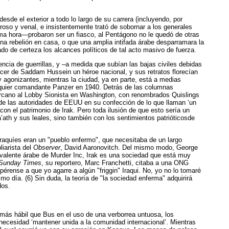
esde el exterior a todo lo largo de su carrera (incluyendo, por
oso y venal, e insistentemente trató de sobornar a los generales
ima hora—probaron ser un fiasco, al Pentágono no le quedó de otras
na rebelión en casa, o que una amplia intifada árabe desparramara la
ado de certeza los alcances políticos de tal acto masivo de fuerza.
encia de guerrillas, y –a medida que subían las bajas civiles debidas
cer de Saddam Hussein un héroe nacional, y sus retratos florecían
agonizantes, mientras la ciudad, ya en parte, está a medias
alquier comandante Panzer en 1940. Detrás de las columnas
ercano al Lobby Sionista en Washington, con renombrados Quislings
e las autoridades de EEUU en su confección de lo que llaman ‘un
n el patrimonio de Irak. Pero toda ilusión de que esto sería un
a’ath y sus leales, sino también con los sentimientos patrióticosde
s iraquíes eran un "pueblo enfermo", que necesitaba de un largo
liarista del
Observer
, David Aaronovitch. Del mismo modo, George
uivalente árabe de Murder Inc, Irak es una sociedad que está muy
Sunday Times
, su reportero, Marc Franchetti, citaba a una ONG
rense a que yo agarre a algún "friggin" Iraqui. No, yo no lo tomaré
o día. (6) Sin duda, la teoría de "la sociedad enferma" adquirirá
dos.
más hábil que Bus en el uso de una verborrea untuosa, los
 necesidad ‘mantener unida a la comunidad internacional’. Mientras