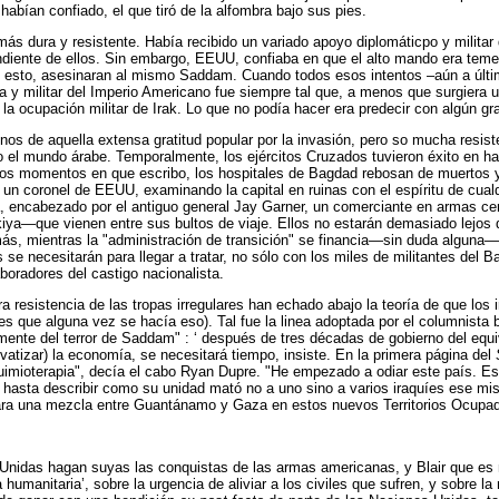
abían confiado, el que tiró de la alfombra bajo sus pies.
ás dura y resistente. Había recibido un variado apoyo diplomáticpo y militar d
diente de ellos. Sin embargo, EEUU, confiaba en que el alto mando era temer
o en esto, asesinaran al mismo Saddam. Cuando todos esos intentos –aún a últ
 y militar del Imperio Americano fue siempre tal que, a menos que surgiera u
 la ocupación militar de Irak. Lo que no podía hacer era predecir con algún gr
ignos de aquella extensa gratitud popular por la invasión, pero so mucha resist
el mundo árabe. Temporalmente, los ejércitos Cruzados tuvieron éxito en ha
os momentos en que escribo, los hospitales de Bagdad rebosan de muertos y 
a un coronel de EEUU, examinando la capital en ruinas con el espíritu de cu
a, encabezado por el antiguo general Jay Garner, un comerciante en armas c
—que vienen entre sus bultos de viaje. Ellos no estarán demasiado lejos d
ás, mientras la "administración de transición" se financia—sin duda alguna—co
e necesitarán para llegar a tratar, no sólo con los miles de militantes del B
aboradores del castigo nacionalista.
era resistencia de las tropas irregulares han echado abajo la teoría de que lo
es que alguna vez se hacía eso). Tal fue la linea adoptada por el columnista b
cilmente del terror de Saddam" : ‘ después de tres décadas de gobierno del eq
vatizar) la economía, se necesitará tiempo, insiste. En la primera página del
imioterapia", decía el cabo Ryan Dupre. "He empezado a odiar este país. Espé
a hasta describir como su unidad mató no a uno sino a varios iraquíes ese mism
 para una mezcla entre Guantánamo y Gaza en estos nuevos Territorios Ocupa
 Unidas hagan suyas las conquistas de las armas americanas, y Blair que es 
umanitaria’, sobre la urgencia de aliviar a los civiles que sufren, y sobre la