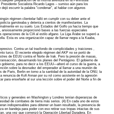
 cualquier preparación de la misma aventura en la Península
l Presidente Socialista Ricardo Lagos – sumiso aún para los
ejó escurrir la palabra "condenar", al hablar con algunos
ingún régimen clientelar falló en cumplir con su deber ante el
olicía garroteaba y detenía a cientos de manifestantes. La
ormalmente en su suelo. Los Estados del Golfo ya hacía tiempo que
z, ansiosamente proporcionó bases a las fuerzas especiales
 operaciones de la CIA al estilo afgano. La Liga Árabe se superó a
ella. Esta es una organización capaz de llamar negra a la Kaaba,
esivo. Contra un tal trasfondo de complicidades y traiciones ,
to turco. El reciente elegido régimen del AKP no se portó de
stres de EEUU contra el Norte de Irak. Pero la presión de masas,
a transacción, desarmando los planes del Pentágono. El gobierno de
o gobierno, para no decir a los EEUU—alteró el curso de la guerra, a
ción sobre la desnudez del emperador al llamar a una reunión de
e Paris, Berlin en torno a la santidad de la autoridad de la ONU, la
a renuncia de Kofi Annan por su rol como asistente en la agresión
 para enseñarle al sur una lección sobre el poder del Norte a fin de
líticos y generales en Washington y Londres tenían dsperanzas de
esidad de combates de tierra más serios. (4) En cada uno de estos
eran indispensables para obtener un buen resultado, la presencia de
za en bandeja para poder con eso retirar sus tropas intactas de sus
aran, una vez que comenzó la Operación Libertad Duradera. En