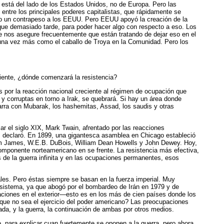
e está del lado de los Estados Unidos, no de Europa. Pero las
entre los principales poderes capitalistas, que rápidamente se
omo un contrapeso a los EEUU. Pero EEUU apoyó la creación de la
que demasiado tarde, para poder hacer algo con respecto a eso. Los
e nos asegure frecuentemente que están tratando de dejar eso en el
o una vez más como el caballo de Troya en la Comunidad. Pero los
riente, ¿dónde comenzará la resistencia?
 por la reacción nacional creciente al régimen de ocupación que
 y corruptas en torno a Irak, se quebrará. Si hay un área donde
barra con Mubarak, los hashemitas, Assad, los saudis y otras
ar el siglo XIX, Mark Twain, afrentado por las reacciones
mo, declaró. En 1899, una gigantesca asamblea en Chicago estableció
liam James, W.E.B. DuBois, William Dean Howells y John Dewey. Hoy,
 componente norteamericano en se frente. La resistencia más efectiva,
 de la guerra infinita y en las ocupaciones permanentes, esos
ales. Pero éstas siempre se basan en la fuerza imperial. Muy
 sistema, ya que abogó por el bombardeo de Irán en 1979 y de
laciones en el exterior—esto es en los más de cien países donde los
 que no sea el ejercicio del poder americano? Las preocupaciones
a, y la guerra, la continuación de ambas por otros medios.
e, para explicar cuan fuertemente se oponen a la guerra, pero ahora