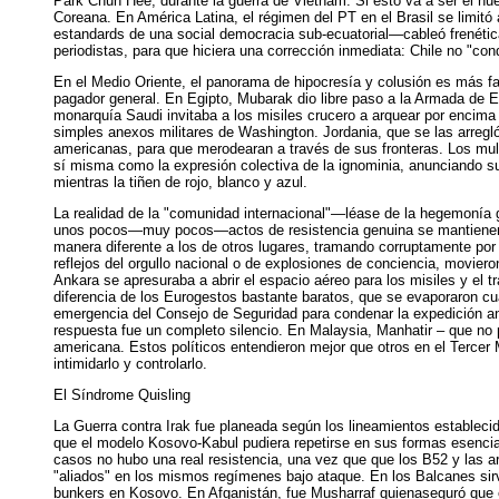
Park Chun Hee, durante la guerra de Vietnam. Si esto va a ser el nu
Coreana. En América Latina, el régimen del PT en el Brasil se limitó
estandards de una social democracia sub-ecuatorial—cableó frenétic
periodistas, para que hiciera una corrección inmediata: Chile no "co
En el Medio Oriente, el panorama de hipocresía y colusión es más fami
pagador general. En Egipto, Mubarak dio libre paso a la Armada de E
monarquía Saudi invitaba a los misiles crucero a arquear por encim
simples anexos militares de Washington. Jordania, que se las arreg
americanas, para que merodearan a través de sus fronteras. Los mull
sí misma como la expresión colectiva de la ignominia, anunciando su
mientras la tiñen de rojo, blanco y azul.
La realidad de la "comunidad internacional"—léase de la hegemonía 
unos pocos—muy pocos—actos de resistencia genuina se mantienen en 
manera diferente a los de otros lugares, tramando corruptamente por
reflejos del orgullo nacional o de explosiones de conciencia, movier
Ankara se apresuraba a abrir el espacio aéreo para los misiles y el 
diferencia de los Eurogestos bastante baratos, que se evaporaron c
emergencia del Consejo de Seguridad para condenar la expedición ang
respuesta fue un completo silencio. En Malaysia, Manhatir – que no 
americana. Estos políticos entendieron mejor que otros en el Tercer 
intimidarlo y controlarlo.
El Síndrome Quisling
La Guerra contra Irak fue planeada según los lineamientos estableci
que el modelo Kosovo-Kabul pudiera repetirse en sus formas esencia
casos no hubo una real resistencia, una vez que que los B52 y las a
"aliados" en los mismos regímenes bajo ataque. En los Balcanes sirv
bunkers en Kosovo. En Afganistán, fue Musharraf quienaseguró que e