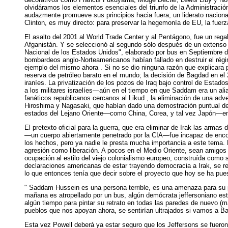
olvidáramos los elementos esenciales del triunfo de la Administració
audazmente promueve sus principios hacia fuera; un liderato nacion
Clinton, es muy directo: para preservar la hegemonía de EU, la fue
El asalto del 2001 al World Trade Center y al Pentágono, fue un regal
Afganistán. Y se seleccionó al segundo sólo después de un extenso 
Nacional de los Estados Unidos", elaborado por bus en Septiembre d
bombardeos anglo-Norteamericanos habían fallado en destruir el régim
ejemplo del mismo ahora . Si no se dio ninguna razón que explicara
reserva de petróleo barato en el mundo; la decisión de Bagdad en el
iraníes. La privatización de los pozos de Iraq bajo control de Estad
a los militares israelíes—aún en el tiempo en que Saddam era un alia
fanáticos republicanos cercanos al Likud , la eliminación de una adve
Hiroshima y Nagasaki, que habían dado una demostración puntual del 
estados del Lejano Oriente—como China, Corea, y tal vez Japón—en pa
El pretexto oficial para la guerra, que era eliminar de Irak las arm
—un cuerpo abiertamente penetrado por la CIA—fue incapaz de encontr
los hechos, pero ya nadie le presta mucha importancia a este tema. La
agresión como liberación. A pocos en el Medio Oriente, sean amigos
ocupación al estilo del viejo colonialismo europeo, construída com
declaraciones americanas de estar trayendo democracia a Irak, se r
lo que entonces tenía que decir sobre el proyecto que hoy se ha pu
" Saddam Hussein es una persona terrible, es una amenaza para su p
mañana es atropellado por un bus, algún demócrata jeffersoniano esta
algún tiempo para pintar su retrato en todas las paredes de nuevo 
pueblos que nos apoyan ahora, se sentirían ultrajados si vamos a Ba
Esta vez Powell deberá ya estar seguro que los Jeffersons se fueron 