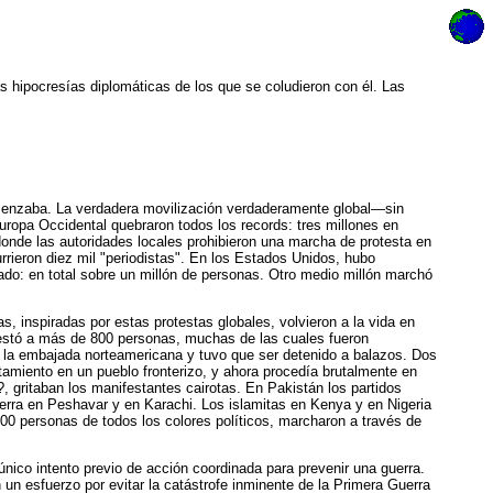
 hipocresías diplomáticas de los que se coludieron con él. Las
omenzaba. La verdadera movilización verdaderamente global—sin
uropa Occidental quebraron todos los records: tres millones en
onde las autoridades locales prohibieron una marcha de protesta en
rieron diez mil "periodistas". En los Estados Unidos, hubo
o: en total sobre un millón de personas. Otro medio millón marchó
s, inspiradas por estas protestas globales, volvieron a la vida en
estó a más de 800 personas, muchas de las cuales fueron
a la embajada norteamericana y tuvo que ser detenido a balazos. Dos
amiento en un pueblo fronterizo, y ahora procedía brutalmente en
?, gritaban los manifestantes cairotas. En Pakistán los partidos
uerra en Peshavar y en Karachi. Los islamitas en Kenya y en Nigeria
 personas de todos los colores políticos, marcharon a través de
nico intento previo de acción coordinada para prevenir una guerra.
un esfuerzo por evitar la catástrofe inminente de la Primera Guerra