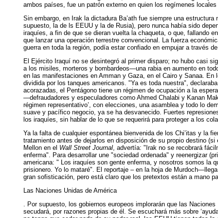
ambos países, fue un patrón externo en quien los regímenes locales h
Sin embargo, en Irak la dictadura Ba’ath fue siempre una estructura m
supuesto, la de ls EEUU y la de Rusia), pero nunca había sido depen
iraquíes, a fin de que se dieran vuelta la chaqueta, o que, falland
que lanzar una operación terrestre convencional. La fuerza económica
guerra en toda la región, podía estar confiado en empujar a través de
El Ejército Iraquí no se desintegró al primer disparo; no hubo casi s
a los misiles, morteros y bombardeos—una rabia en aumento en todo 
en las manifestaciones en Amman y Gaza, en el Cairo y Sanaa. En l
dividida por los tanques americanos. "Ya es toda nuestra", declarab
acorazadas, el Pentágono tiene un régimen de ocupación a la esper
—defraudadores y especuladores como Ahmed Chalabi y Kanan Makiya
régimen representativo’, con elecciones, una asamblea y todo lo dem
suave y pacífico negocio, ya se ha desvanecido. Fuertes represiones s
los iraquíes, sin hablar de lo que se requerirá para proteger a los col
Ya la falta de cualquier espontánea bienvenida de los Chi’itas y la fi
tratamiento antes de dejarlos en disposición de su propio destino (si 
Mellon en el
Wall Street Journal
, advertía: "Irak no se recobrará fá
enferma". Para desarrollar une "sociedad ordenada" y reenergizar (pri
americana: " Los iraquíes son gente enferma, y nosotros somos la qu
prisionero. Yo lo mataré". El reportaje – en la hoja de Murdoch—lleg
gran sofisticación, pero está claro que los pretextos están a mano
Las Naciones Unidas de América
. Por supuesto, los gobiernos europeos implorarán que las Naciones
secudará, por razones propias de él. Se escuchará más sobre ‘ayuda h