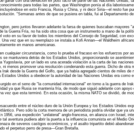
 de ganar con una bendición
ex post facto
de parte de las Naciones Unidas, t
onocimiento para todas las partes, que Washington ponía al día laboriosamen
ncluyéndose en esto Francia, Rusia y China, y ni decir Siria—el resto fue p
esolución. "Semanas antes de que se pusiera en tabla, fui al Departamento de 
on, pero juntos llevaron adelante la farsa de quienes buscaban mayores "aut
 de la Guerra Fría, no ha sido otra cosa que un instrumento a mano de la polít
del voto en su favor de todos los miembros del Consejo de Seguridad, con exc
. Una vez que en su reemplazo se instala a Kofi Annan—el Waldheim africano, 
letamente en manos americanas.
 en cualquier circunstancia, como lo prueba el fracaso en los esfuerzos por a
se mantuviera detrás de los Estados Unidos, proporcionando se asentimient
e a Yugoslavia, por un lado es una acerada violación a la carta de las nacio
 ni menos promover una resolución condenando esta guerra. Dicho de otra man
a Irak desde la Guerra del Golfo, que ya había agregado cientos de miles de
 a Estados Unidos a obedecer la autoridad de las Naciones Unidas era como 
urgido en el seno de "la comunidad internacional" en torno a la guerra de Irak
ridad ya que Rusia se mantenía fría, de modo que siguió adelante con apoyo
 una vez que esta terminó. En esta ocasión, la misma NATO se dividió, de mo
desacuerdo entre el núcleo duro de la Unión Europea y los Estados Unidos expl
 Atlántico. Pero sólo la corta memora de un periodista podría olvidar que ya 
 1956, una expedición "unilateral" anglo-francesa, en alianza con Israel, int
tal aventura pudiera abrir la puerta a la influencia comunista en el Medio
naza de severos castigos económicos, y el asalto tripartito debió abandonars
ado el perpetuo perro de presa—Gran Bretaña.