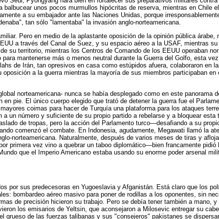
evo Seúl, Pyongyang hará bien en fortalecer sus preparativos militares contra
 a balbucear unos pocos murmullos hipócritas de reserva, mientras en Chile e
amente a su embajador ante las Naciones Unidas, porque irresponsablemente d
ndenaba", tan sólo "lamentaba" la invasión anglo-norteamericana.
liar. Pero en medio de la aplastante oposición de la opinión pública árabe, n
EUU a través del Canal de Suez, y su espacio aéreo a la USAF, mientras su p
a de su territorio, mientras los Centros de Comando de los EEUU operaban n
ló para mantenerse más o menos neutral durante la Guerra del Golfo, esta ve
ahs de Irán, tan opresivos en casa como estúpidos afuera, colaboraron en las
 oposición a la guerra mientras la mayoría de sus miembros participaban en 
global norteamericana- nunca se había desplegado como en este panorama depr
pie. El único cuerpo elegido que trató de detener la guerra fue el Parlamen
 mayores coimas para hacer de Turquía una plataforma para los ataques terre
on a un número y suficiente de su propio partido a rebelarse y a bloquear est
traslado de tropas, pero la acción del Parlamento turco—desafiando a su propi
uando comenzó el combate. En Indonesia, agudamente, Megawati llamó la aten
lo-norteamericana. Naturalmente, después de varios meses de tiras y aflojas d
por primera vez vino a quebrar un taboo diplomático—bien francamente pidió l
Mundo que el Imperio Americano estaba usando su enorme poder arsenal militar
dos por sus predecesoras en Yugoeslavia y Afganistán. Está claro que los po
les: bombardeo aéreo masivo para poner de rodillas a los oponentes, sin nec
rmas de precisión hicieron su trabajo. Pero se debía tener también a mano, y 
ieron los emisarios de Yeltsin, que aconsejaron a Milosevic entregar su cabe
l grueso de las fuerzas talibanas y sus "consejeros" pakistanes se dispers