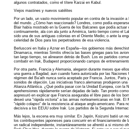
algunos contratados, como el títere Karzai en Kabul.
Viejos mastines y nuevos satélites
Por un lado, un vasto movimiento popular en contra de la invasión a I
del mundo. ¿Cómo han reaccionado? Londres, como podía esperarse, 
Blair había mostrado en la Guerra de los Balcanes que podía actuar
continuamente, ala con ala junto a América, tanto tiempo como el Lab
sido una de sus antiguas colonias en el Oriente Medio; o ante la en
celeridad de Dios para los perpetradores de esa violencia.
Berlusconi en Italia y Aznar en España—los gobiernos más derechist
Dinamarca, mientras Simitis ofrecía las bases griegas para los avio
tan largo tiempo, se alinearon detrás de Bush. Los ex partidos comu
combatir en Irak, Budapest proporcionando campos de entrenamiento a
Por otra parte, Francia y Alemania, alegaron durante meses que ello
una guerra a Bagdad, aun cuando fuera autorizada por las Naciones 
régimen del Ba’ath nunca sería aceptado por Francia. Juntos, Paris 
sonidos de objeción. Las iniciativas franco.alemanas produjeron una 
Alianza Atlántica. ¿Qué podía pasar con la Unidad Europea, con la 
aprehensiones rápidamente serían dejadas de lado. Tan pronto como l
aopresuró en explicar que Francia aseguraba el libre paso de los b
deseó una "rápida victoria" a las armas norteamericanas en Irak. El
"rápido colapso" de la resistencia al ataque anglo-americano. Para n
decisiva a los EEUU sobre Irak. Los partidos de la Segunda Intern
Más lejos, la escena era muy similar. En Japón, Koizumi batió un rec
los contribuyentes japoneses para concurrir en el financiamiento de
un radical independiente, instantáneamente se afrentó a si mismo ofre