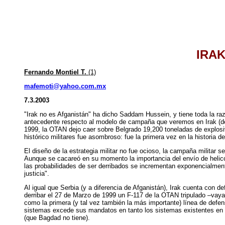
IRA
Fernando Montiel T.
(1)
mafemoti@yahoo.com.mx
7.3.2003
"Irak no es Afganistán" ha dicho Saddam Hussein, y tiene toda la raz
antecedente respecto al modelo de campaña que veremos en Irak (de d
1999, la OTAN dejo caer sobre Belgrado 19,200 toneladas de explosiv
histórico militares fue asombroso: fue la primera vez en la historia 
El diseño de la estrategia militar no fue ocioso, la campaña militar
Aunque se cacareó en su momento la importancia del envío de helicó
las probabilidades de ser derribados se incrementan exponencialmente,
justicia".
Al igual que Serbia (y a diferencia de Afganistán), Irak cuenta con 
derribar el 27 de Marzo de 1999 un F-117 de la OTAN tripulado –vay
como la primera (y tal vez también la más importante) línea de defe
sistemas excede sus mandatos en tanto los sistemas existentes en 
(que Bagdad no tiene).