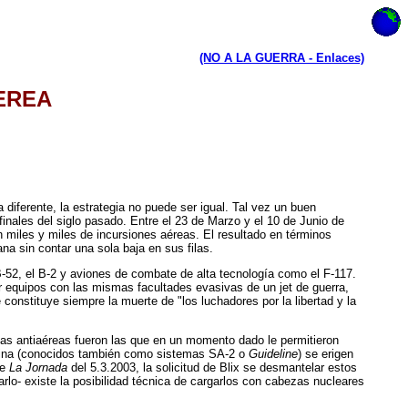
(NO A LA GUERRA - Enlaces)
EREA
diferente, la estrategia no puede ser igual. Tal vez un buen
nales del siglo pasado. Entre el 23 de Marzo y el 10 de Junio de
 miles y miles de incursiones aéreas. El resultado en términos
na sin contar una sola baja en sus filas.
B-52, el B-2 y aviones de combate de alta tecnología como el F-117.
 equipos con las mismas facultades evasivas de un jet de guerra,
constituye siempre la muerte de "los luchadores por la libertad y la
rías antiaéreas fueron las que en un momento dado le permitieron
 Dvina (conocidos también como sistemas SA-2 o
Guideline
) se erigen
de
La Jornada
del 5.3.2003, la solicitud de Blix se desmantelar estos
rlo- existe la posibilidad técnica de cargarlos con cabezas nucleares