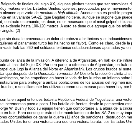
 Belgrado de finales del siglo XX, algunas piedras tienen que ser removidas del
olicy makers
en los Estados Unidos, quienes, preocupados por el movimiento pac
 un alcance que varía de
medium
a
high altitude
. Aunque solo es posible program
enta en la variante SA-2E (que Bagdad no tiene, aunque se supone que puede 
, contacto o comando; es decir, no es necesario que el misil golpeé el blanco
 se extiende hasta 100-120 metros. A esto se tiene que agregar que los misil
 ángulo. (2)
nque sin duda le provocaran un dolor de cabeza a británicos y estadounidense
(a quienes el parlamento turco les ha hecho un favor). Como es claro, desde la
vadir Irak las 260 mil soldados británico-estadounidenses apostados ya en e
nta de lanza de la invasión. A diferencia de Afganistán, en Irak existe infrae
o al final del Siglo XX. Por otra parte, a diferencia de Afganistán, en Irak
pel que jugó la Alianza del Norte en Afganistán). Los grupos kurdos al norte
dar que después de la
Operación Tormenta del Desierto
la rebelión chiíta al 
 Washington, se ha empeñado en hacer la vida de los kurdos un infierno sobre l
nstauraron para proteger a ambas poblaciones de los abusos del régimen iraqu
s y kurdos, o sencillamente los utilizaron como una excusa para hacer hoy po
con la en aquel entonces todavía República Federal de Yugoslavia: una victo
a se incrementan poco a poco. Una batalla de frentes desde la perspectiva esta
George W. Bush y todo su equipo tienen que comportarse a la altura de la cir
cto en Irak. Para conseguir esto el desmantelamiento de los SA-2 es muy impor
yores oportunidades de ganar la guerra (11 años de sanciones, destrucción mu
tados Unidos tener una victoria cara que una victoria barata. Los Estados Un