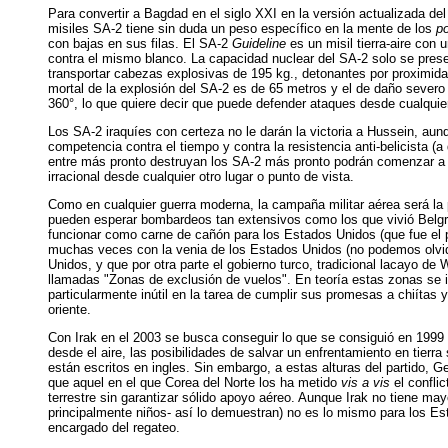
Para convertir a Bagdad en el siglo XXI en la versión actualizada del
misiles SA-2 tiene sin duda un peso específico en la mente de los
p
con bajas en sus filas. El SA-2
Guideline
es un misil tierra-aire con
contra el mismo blanco. La capacidad nuclear del SA-2 solo se pres
transportar cabezas explosivas de 195 kg., detonantes por proximidad
mortal de la explosión del SA-2 es de 65 metros y el de daño severo
360°, lo que quiere decir que puede defender ataques desde cualquier
Los SA-2 iraquíes con certeza no le darán la victoria a Hussein, au
competencia contra el tiempo y contra la resistencia anti-belicista 
entre más pronto destruyan los SA-2 más pronto podrán comenzar a in
irracional desde cualquier otro lugar o punto de vista.
Como en cualquier guerra moderna, la campaña militar aérea será la pu
pueden esperar bombardeos tan extensivos como los que vivió Belgrad
funcionar como carne de cañón para los Estados Unidos (que fue el pa
muchas veces con la venia de los Estados Unidos (no podemos olvi
Unidos, y que por otra parte el gobierno turco, tradicional lacayo de
llamadas "Zonas de exclusión de vuelos". En teoría estas zonas se i
particularmente inútil en la tarea de cumplir sus promesas a chiíta
oriente.
Con Irak en el 2003 se busca conseguir lo que se consiguió en 1999 
desde el aire, las posibilidades de salvar un enfrentamiento en tierr
están escritos en ingles. Sin embargo, a estas alturas del partido, 
que aquel en el que Corea del Norte los ha metido
vis a vis
el confli
terrestre sin garantizar sólido apoyo aéreo. Aunque Irak no tiene ma
principalmente niños- así lo demuestran) no es lo mismo para los Es
encargado del regateo.