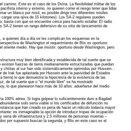
 camino. Este es el caso de los Dvina. La flexibilidad militar de los
ifista interno y externo, no quieren correr el riesgo tener que lidiar
ar un blanco por misil, es posible dirigir tres diferentes misiles
cargar una ojiva de 15 kilotones). Los SA-2 regulares pueden
, basta con que se encuentre cerca para hacerlo estallar. El radio
es SA-2 tienen un rango defensivo de su sitio de lanzamiento de
s, a quienes día a día se les complican los esquemas en la
 perspectiva de Washington el requerimiento de Blix es oportuno:
l oriente medio. Hay que insistir: oportuno desde Washington, pero
structura muy bien identificada y establecida de tal suerte que se
 no existen fuerzas de tierra medianamente estructuradas que puedan
 y chiítas al sur han sido sistemáticamente oprimidos por Hussein...
sur de Irak fue aplastada por Hussein ante la pasividad de Estados
a tierra) lo que demuestra la hipocresía de la existencia de las
í, de tal suerte que o "el mundo libre" se ha mostrado
r hoy, lo que planearon hace más de 10 años: adueñarse del medio
ria 100% aérea. Si logra golpear lo suficientemente duro a Bagdad
dounidense solo sería viable si los certificados de defunción no
cunstancia que han creado so pena de hacer un ridículo todavía mayor
tante: es inimaginable la opción de introducir tropas de ocupación
y seria de infraestructura y 2.5 millones de personas muertas –
idos por supuesto buscan la segunda, y Blix en este caso es el