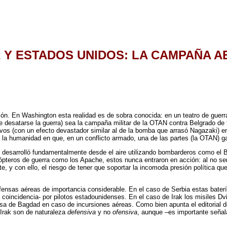
K Y ESTADOS UNIDOS: LA CAMPAÑA A
ón. En Washington esta realidad es de sobra conocida: en un teatro de guerra 
esatarse la guerra) sea la campaña militar de la OTAN contra Belgrado de fi
os (con un efecto devastador similar al de la bomba que arrasó Nagazaki) en
de la humanidad en que, en un conflicto armado, una de las partes (la OTAN) ga
 se desarrolló fundamentalmente desde el aire utilizando bombarderos como el 
pteros de guerra como los Apache, estos nunca entraron en acción: al no ser
 y con ello, el riesgo de tener que soportar la incomoda presión política que 
defensas aéreas de importancia considerable. En el caso de Serbia estas bate
a coincidencia- por pilotos estadounidenses. En el caso de Irak los misiles
nsa de Bagdad en caso de incursiones aéreas. Como bien apunta el editorial 
Irak son de naturaleza
defensiva
y no
ofensiva
, aunque –es importante señala