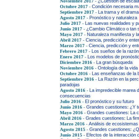
Noviembre 2017
-
¿Cuestión de escal
Octubre 2017
-
Condición necesaria má
Septiembre 2017
-
La trama y el drama 
Agosto 2017
-
Pronóstico y naturaleza
Julio 2017
-
Las nuevas realidades y 
Junio 2017
-
¿Cambio Climático o tan s
Mayo 2017
-
Naturaleza manifiesta y la
Abril 2017
-
Ciencia, predicción y ent
Marzo 2017
-
Ciencia, predicción y e
Febrero 2017
-
Los sueños de la razón
Enero 2017
-
Los modelos de pronóstic
Diciembre 2016
-
La gran búsqueda
Noviembre 2016
-
Ontología de la vida
Octubre 2016
-
Las enseñanzas de la bi
Septiembre 2016
-
La Razón en la perce
paradojas
Agosto 2016
-
La impredecible marea d
consecuencias
Julio 2016
-
El pronóstico y su futuro
Junio 2016
-
Grandes cuestiones: ¿Y to
Mayo 2016
-
Grandes cuestiones: La co
Abril 2016
-
Grades cuestiones: La fir
Marzo 2016
-
Análisis de ecosistemas
Agosto 2015
-
Grandes cuestiones: 
Junio 2015
-
Efectos de la interacción