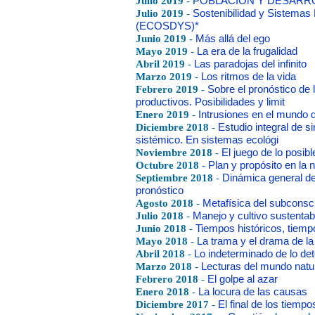
Julio 2019
-
POBLACIÓN Y DESARR
Julio 2019
-
Sostenibilidad y Sistemas
(ECOSDYS)*
Junio 2019
-
Más allá del ego
Mayo 2019
-
La era de la frugalidad
Abril 2019
-
Las paradojas del infinito
Marzo 2019
-
Los ritmos de la vida
Febrero 2019
-
Sobre el pronóstico de 
productivos. Posibilidades y limit
Enero 2019
-
Intrusiones en el mundo 
Diciembre 2018
-
Estudio integral de 
sistémico. En sistemas ecológi
Noviembre 2018
-
El juego de lo posibl
Octubre 2018
-
Plan y propósito en la 
Septiembre 2018
-
Dinámica general de
pronóstico
Agosto 2018
-
Metafísica del subconsc
Julio 2018
-
Manejo y cultivo sustentab
Junio 2018
-
Tiempos históricos, tiemp
Mayo 2018
-
La trama y el drama de la
Abril 2018
-
Lo indeterminado de lo de
Marzo 2018
-
Lecturas del mundo natur
Febrero 2018
-
El golpe al azar
Enero 2018
-
La locura de las causas
Diciembre 2017
-
El final de los tiempo