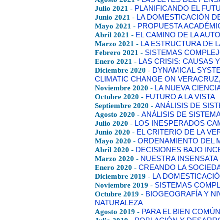
Julio 2021
-
PLANIFICANDO EL FUT
Junio 2021
-
LA DOMESTICACIÓN D
Mayo 2021
-
PROPUESTA ACADÉMIC
Abril 2021
-
EL CAMINO DE LA AUT
Marzo 2021
-
LA ESTRUCTURA DE L
Febrero 2021
-
SISTEMAS COMPLEJ
Enero 2021
-
LAS CRISIS: CAUSAS 
Diciembre 2020
-
DYNAMICAL SYSTE
CLIMATIC CHANGE ON VERACRUZ
Noviembre 2020
-
LA NUEVA CIENCI
Octubre 2020
-
FUTURO A LA VISTA
Septiembre 2020
-
ANÁLISIS DE SI
Agosto 2020
-
ANÁLISIS DE SISTEM
Julio 2020
-
LOS INESPERADOS CAM
Junio 2020
-
EL CRITERIO DE LA V
Mayo 2020
-
ORDENAMIENTO DEL M
Abril 2020
-
DECISIONES BAJO IN
Marzo 2020
-
NUESTRA INSENSATA 
Enero 2020
-
CREANDO LA SOCIED
Diciembre 2019
-
LA DOMESTICACIÓ
Noviembre 2019
-
SISTEMAS COMPL
Octubre 2019
-
BIOGEOGRAFÍA Y NI
NATURALEZA
Agosto 2019
-
PARA EL BIEN COMÚ