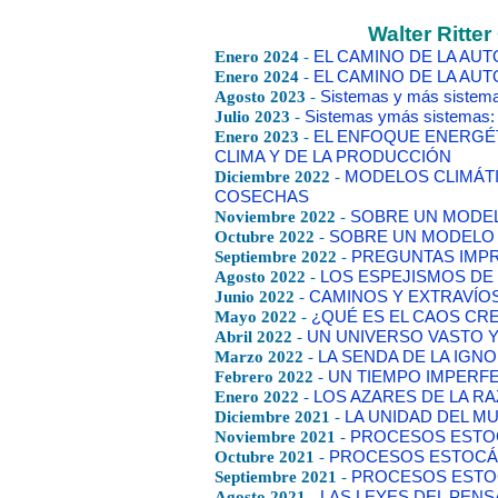
Walter Ritter
Enero 2024
-
EL CAMINO DE LA AU
Enero 2024
-
EL CAMINO DE LA AU
Agosto 2023
-
Sistemas y más sistema
Julio 2023
-
Sistemas ymás sistemas: 
Enero 2023
-
EL ENFOQUE ENERGÉT
CLIMA Y DE LA PRODUCCIÓN
Diciembre 2022
-
MODELOS CLIMÁTI
COSECHAS
Noviembre 2022
-
SOBRE UN MODEL
Octubre 2022
-
SOBRE UN MODELO 
Septiembre 2022
-
PREGUNTAS IMPR
Agosto 2022
-
LOS ESPEJISMOS DE
Junio 2022
-
CAMINOS Y EXTRAVÍOS
Mayo 2022
-
¿QUÉ ES EL CAOS CR
Abril 2022
-
UN UNIVERSO VASTO 
Marzo 2022
-
LA SENDA DE LA IGN
Febrero 2022
-
UN TIEMPO IMPERF
Enero 2022
-
LOS AZARES DE LA R
Diciembre 2021
-
LA UNIDAD DEL 
Noviembre 2021
-
PROCESOS ESTOC
Octubre 2021
-
PROCESOS ESTOCÁS
Septiembre 2021
-
PROCESOS ESTOC
Agosto 2021
-
LAS LEYES DEL PEN