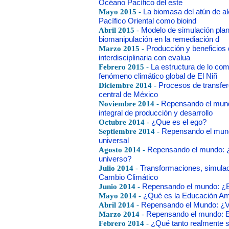
Océano Pacífico del este
Mayo 2015
-
La biomasa del atún de a
Pacífico Oriental como bioind
Abril 2015
-
Modelo de simulación plan
biomanipulación en la remediación d
Marzo 2015
-
Producción y beneficios 
interdisciplinaria con evalua
Febrero 2015
-
La estructura de lo co
fenómeno climático global de El Niñ
Diciembre 2014
-
Procesos de transfer
central de México
Noviembre 2014
-
Repensando el mund
integral de producción y desarrollo
Octubre 2014
-
¿Que es el ego?
Septiembre 2014
-
Repensando el mund
universal
Agosto 2014
-
Repensando el mundo: ¿Q
universo?
Julio 2014
-
Transformaciones, simulaci
Cambio Climático
Junio 2014
-
Repensando el mundo: ¿Exi
Mayo 2014
-
¿Qué es la Educación Am
Abril 2014
-
Repensando el Mundo: ¿Ve
Marzo 2014
-
Repensando el mundo: El
Febrero 2014
-
¿Qué tanto realmente 