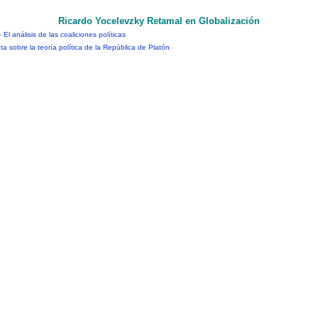
Ricardo Yocelevzky Retamal en Globalización
-
El análisis de las coaliciones políticas
ta sobre la teoría política de la República de Platón