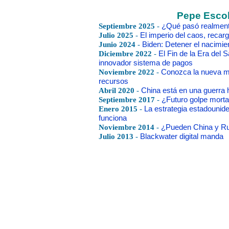
Pepe Escob
Septiembre 2025
-
¿Qué pasó realment
Julio 2025
-
El imperio del caos, recar
Junio 2024
-
Biden: Detener el nacimien
Diciembre 2022
-
El Fin de la Era del 
innovador sistema de pagos
Noviembre 2022
-
Conozca la nueva mo
recursos
Abril 2020
-
China está en una guerra 
Septiembre 2017
-
¿Futuro golpe morta
Enero 2015
-
La estrategia estadounid
funciona
Noviembre 2014
-
¿Pueden China y Ru
Julio 2013
-
Blackwater digital manda