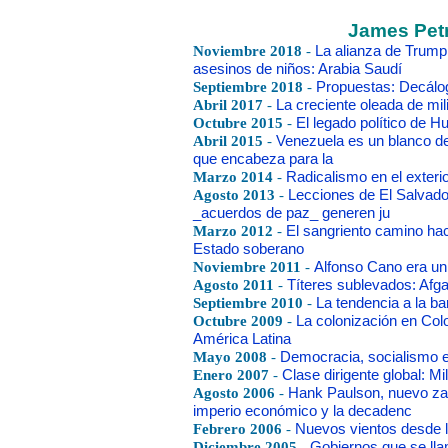
James Petr
Noviembre 2018
-
La alianza de Trump
asesinos de niños: Arabia Saudí
Septiembre 2018
-
Propuestas: Decálog
Abril 2017
-
La creciente oleada de mil
Octubre 2015
-
El legado político de 
Abril 2015
-
Venezuela es un blanco de 
que encabeza para la
Marzo 2014
-
Radicalismo en el exteri
Agosto 2013
-
Lecciones de El Salvado
_acuerdos de paz_ generen ju
Marzo 2012
-
El sangriento camino hac
Estado soberano
Noviembre 2011
-
Alfonso Cano era un b
Agosto 2011
-
Títeres sublevados: Afga
Septiembre 2010
-
La tendencia a la ba
Octubre 2009
-
La colonización en Colo
América Latina
Mayo 2008
-
Democracia, socialismo e
Enero 2007
-
Clase dirigente global: Mi
Agosto 2006
-
Hank Paulson, nuevo zar
imperio económico y la decadenc
Febrero 2006
-
Nuevos vientos desde l
Diciembre 2005
-
Gobiernos que se llam