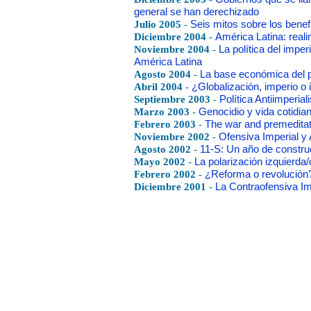
general se han derechizado
Julio 2005
-
Seis mitos sobre los benefi
Diciembre 2004
-
América Latina: reali
Noviembre 2004
-
La política del imper
América Latina
Agosto 2004
-
La base económica del p
Abril 2004
-
¿Globalización, imperio 
Septiembre 2003
-
Política Antiimperia
Marzo 2003
-
Genocidio y vida cotidi
Febrero 2003
-
The war and premeditat
Noviembre 2002
-
Ofensiva Imperial y 
Agosto 2002
-
11-S: Un año de constru
Mayo 2002
-
La polarización izquierda/
Febrero 2002
-
¿Reforma o revolución
Diciembre 2001
-
La Contraofensiva Im