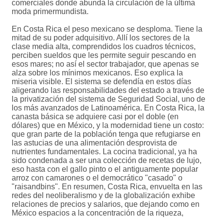
comerciales donde abunda la circulación de la última
moda primermundista.
En Costa Rica el peso mexicano se desploma. Tiene la
mitad de su poder adquisitivo. Allí los sectores de la
clase media alta, comprendidos los cuadros técnicos,
perciben sueldos que les permite seguir pescando en
esos mares; no así el sector trabajador, que apenas se
alza sobre los mínimos mexicanos. Eso explica la
miseria visible. El sistema se defendía en estos días
aligerando las responsabilidades del estado a través de
la privatización del sistema de Seguridad Social, uno de
los más avanzados de Latinoamérica. En Costa Rica, la
canasta básica se adquiere casi por el doble (en
dólares) que en México, y la modernidad tiene un costo:
que gran parte de la población tenga que refugiarse en
las astucias de una alimentación desprovista de
nutrientes fundamentales. La cocina tradicional, ya ha
sido condenada a ser una colección de recetas de lujo,
eso hasta con el gallo pinto o el antiguamente popular
arroz con camarones o el democrático "casado" o
"raisandbins". En resumen, Costa Rica, envuelta en las
redes del neoliberalismo y de la globalización exhibe
relaciones de precios y salarios, que dejando como en
México espacios a la concentración de la riqueza,