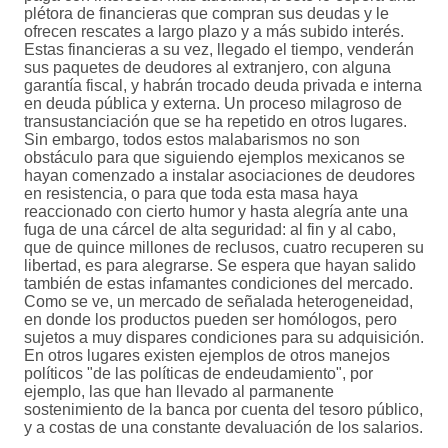
plétora de financieras que compran sus deudas y le
ofrecen rescates a largo plazo y a más subido interés.
Estas financieras a su vez, llegado el tiempo, venderán
sus paquetes de deudores al extranjero, con alguna
garantía fiscal, y habrán trocado deuda privada e interna
en deuda pública y externa. Un proceso milagroso de
transustanciación que se ha repetido en otros lugares.
Sin embargo, todos estos malabarismos no son
obstáculo para que siguiendo ejemplos mexicanos se
hayan comenzado a instalar asociaciones de deudores
en resistencia, o para que toda esta masa haya
reaccionado con cierto humor y hasta alegría ante una
fuga de una cárcel de alta seguridad: al fin y al cabo,
que de quince millones de reclusos, cuatro recuperen su
libertad, es para alegrarse. Se espera que hayan salido
también de estas infamantes condiciones del mercado.
Como se ve, un mercado de señalada heterogeneidad,
en donde los productos pueden ser homólogos, pero
sujetos a muy dispares condiciones para su adquisición.
En otros lugares existen ejemplos de otros manejos
políticos "de las políticas de endeudamiento", por
ejemplo, las que han llevado al parmanente
sostenimiento de la banca por cuenta del tesoro público,
y a costas de una constante devaluación de los salarios.