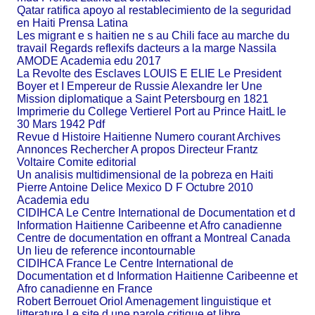
Qatar ratifica apoyo al restablecimiento de la seguridad
en Haiti Prensa Latina
Les migrant e s haitien ne s au Chili face au marche du
travail Regards reflexifs dacteurs a la marge Nassila
AMODE Academia edu 2017
La Revolte des Esclaves LOUIS E ELIE Le President
Boyer et I Empereur de Russie Alexandre Ier Une
Mission diplomatique a Saint Petersbourg en 1821
Imprimerie du College Vertierel Port au Prince HaitL le
30 Mars 1942 Pdf
Revue d Histoire Haitienne Numero courant Archives
Annonces Rechercher A propos Directeur Frantz
Voltaire Comite editorial
Un analisis multidimensional de la pobreza en Haiti
Pierre Antoine Delice Mexico D F Octubre 2010
Academia edu
CIDIHCA Le Centre International de Documentation et d
Information Haitienne Caribeenne et Afro canadienne
Centre de documentation en offrant a Montreal Canada
Un lieu de reference incontournable
CIDIHCA France Le Centre International de
Documentation et d Information Haitienne Caribeenne et
Afro canadienne en France
Robert Berrouet Oriol Amenagement linguistique et
litterature Le site d une parole critique et libre