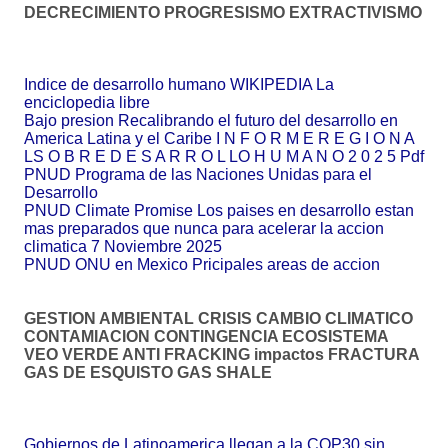
DECRECIMIENTO PROGRESISMO EXTRACTIVISMO
Indice de desarrollo humano WIKIPEDIA La
enciclopedia libre
Bajo presion Recalibrando el futuro del desarrollo en
America Latina y el Caribe I N F O R M E R E G I O N A
LS O B R E D E S A R R O L LO H U M A N O 2 0 2 5 Pdf
PNUD Programa de las Naciones Unidas para el
Desarrollo
PNUD Climate Promise Los paises en desarrollo estan
mas preparados que nunca para acelerar la accion
climatica 7 Noviembre 2025
PNUD ONU en Mexico Pricipales areas de accion
GESTION AMBIENTAL CRISIS CAMBIO CLIMATICO
CONTAMIACION CONTINGENCIA ECOSISTEMA
VEO VERDE ANTI FRACKING impactos FRACTURA
GAS DE ESQUISTO GAS SHALE
Gobiernos de Latinoamerica llegan a la COP30 sin