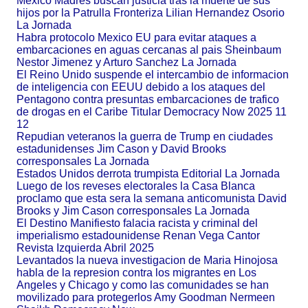
Mexico Madres buscan justicia tras la muerte de sus
hijos por la Patrulla Fronteriza Lilian Hernandez Osorio
La Jornada
Habra protocolo Mexico EU para evitar ataques a
embarcaciones en aguas cercanas al pais Sheinbaum
Nestor Jimenez y Arturo Sanchez La Jornada
El Reino Unido suspende el intercambio de informacion
de inteligencia con EEUU debido a los ataques del
Pentagono contra presuntas embarcaciones de trafico
de drogas en el Caribe Titular Democracy Now 2025 11
12
Repudian veteranos la guerra de Trump en ciudades
estadunidenses Jim Cason y David Brooks
corresponsales La Jornada
Estados Unidos derrota trumpista Editorial La Jornada
Luego de los reveses electorales la Casa Blanca
proclamo que esta sera la semana anticomunista David
Brooks y Jim Cason corresponsales La Jornada
El Destino Manifiesto falacia racista y criminal del
imperialismo estadounidense Renan Vega Cantor
Revista Izquierda Abril 2025
Levantados la nueva investigacion de Maria Hinojosa
habla de la represion contra los migrantes en Los
Angeles y Chicago y como las comunidades se han
movilizado para protegerlos Amy Goodman Nermeen