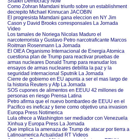
Shaikh Democracy Now
Como Zohran Mamdani triunfo sobre un establishment
decrepito Michael Kinnucan JACOBIN
El progresista Mamdani gana eleccion en NY Jim
Cason y David Brooks corresponsales La Jornada
Video
Los tamales de Noriega Nicolas Maduro el
narcoterrorista y Gustavo Petro narcotraficante Marcos
Roitman Rosenmann La Jornada
El OIEA Organismo Internacional de Energia Atomica
cuestiona plan de Trump para reactivar pruebas de
armas nucleares Donald Trump para reanudar los
ensayos de armas nucleares debilita la paz y la
seguridad internacional Sputnik La Jornada
Cierre de gobierno en EU apunta a ser el mas largo de
la historia Reuters y Afp La Jornada
SOS cupones de alimentos en EEUU 42 millones de
personas en riesgo Prensa Latina
Petro afirma que el nuevo bombardeo de EEUU en el
Pacifico es ineficaz y tiene como objetivo una invasion
Europa Press Notimerica
Lula ofrece a Washington ser mediador con Venezuela
Xinhua y Europa Press La Jornada
Que implica la amenaza de Trump de atacar por tierra a
Latinoamerica Actualidad RT Videos