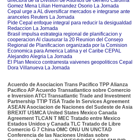
directora de la Division de Asuntos de Genero Carolina
Gomez Mena Lilian Hernandez Osorio La Jornada
Cepal urge a AL diversificar mercados e integrarse ante
aranceles Reuters La Jornada
Pide Cepal enfoque integral para reducir la desigualdad
Redaccion La Jornada
Brasil impulsa estrategia regional de planificacion y
cooperacion Al clausurar la 20 Reunion del Consejo
Regional de Planificacion organizada por la Comision
Economica para America Latina y el Caribe CEPAL
Alejandro Alegria La Jornada
El Plan Mexico contrarresta vaivenes geopoliticos Cepal
Dora Villanueva La Jornada
Acuerdo de Asociacion Trans Pacifico TPP Alianza
Pacifico AP Acuerdo Transatlantico sobre Comercio
e Inversion ATCI Transatlantic Trade and Investment
Partnership TTIP TiSA Trade In Services Agreement
ASEAN Asociacion de Naciones del Sudeste de Asia
BREXIT USMCA United States Mexico Canada
Agreement TLCAN T MEC Tratado entre Mexico
Estados Unidos y Canada TLC Tratado de Libre
Comercio G 7 China OMC ONU UN UNCTAD
Conferencia de las Naciones Unidas sobre