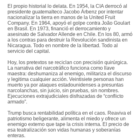
El propio historial lo delata. En 1954, la CIA derrocó al
presidente guatemalteco Jacobo Árbenz por intentar
nacionalizar la tierra en manos de la United Fruit
Company. En 1964, apoyó el golpe contra João Goulart
en Brasil. En 1973, financió el derrocamiento y
asesinato de Salvador Allende en Chile. En los 80, armó
a los contras para destruir la Revolución sandinista en
Nicaragua. Todo en nombre de la libertad. Todo al
servicio del capital.
Hoy, los pretextos se reciclan con precisión quirúrgica.
La narrativa del narcotráfico funciona como llave
maestra: deshumaniza al enemigo, militariza el discurso
y legitima cualquier acción. Veintisiete personas han
muerto ya por ataques estadounidenses a presuntas
narcolanchas, sin juicio, sin pruebas, sin nombres.
Ejecuciones extrajudiciales disfrazadas de “conflicto
armado”.
Trump busca rentabilidad política en el caos. Reaviva el
patriotismo beligerante, alimenta el miedo y ofrece un
enemigo externo que tape la crisis interna. El precio de
esa teatralización son vidas humanas y soberanías
enteras.