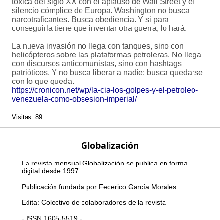
tóxica del siglo XX con el aplauso de Wall Street y el
silencio cómplice de Europa. Washington no busca
narcotraficantes. Busca obediencia. Y si para
conseguirla tiene que inventar otra guerra, lo hará.
La nueva invasión no llega con tanques, sino con
helicópteros sobre las plataformas petroleras. No llega
con discursos anticomunistas, sino con hashtags
patrióticos. Y no busca liberar a nadie: busca quedarse
con lo que queda.
https://cronicon.net/wp/la-cia-los-golpes-y-el-petroleo-
venezuela-como-obsesion-imperial/
Visitas: 89
Globalización
La revista mensual Globalización se publica en forma
digital desde 1997.
Publicación fundada por Federico García Morales
Edita: Colectivo de colaboradores de la revista
- ISSN 1605-5519 -