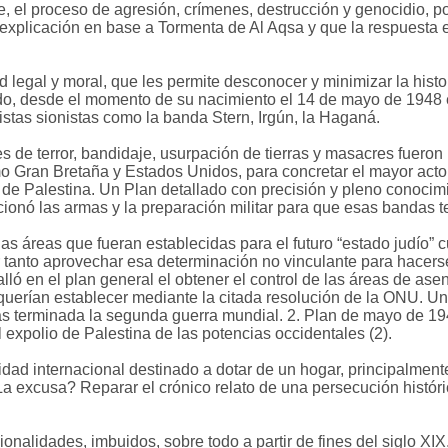
, el proceso de agresión, crímenes, destrucción y genocidio, po
 y explicación en base a Tormenta de Al Aqsa y que la respuesta
 legal y moral, que les permite desconocer y minimizar la hist
, desde el momento de su nacimiento el 14 de mayo de 1948 e 
istas sionistas como la banda Stern, Irgún, la Haganá.
s de terror, bandidaje, usurpación de tierras y masacres fueron
o Gran Bretaña y Estados Unidos, para concretar el mayor acto 
n de Palestina. Un Plan detallado con precisión y pleno conocim
ionó las armas y la preparación militar para que esas bandas te
las áreas que fueran establecidas para el futuro “estado judío”
 tanto aprovechar esa determinación no vinculante para hacerse
alló en el plan general el obtener el control de las áreas de as
querían establecer mediante la citada resolución de la ONU. Un 
s terminada la segunda guerra mundial. 2. Plan de mayo de 1
 expolio de Palestina de las potencias occidentales (2).
dad internacional destinado a dotar de un hogar, principalmente
¿La excusa? Reparar el crónico relato de una persecución histór
alidades, imbuidos, sobre todo a partir de fines del siglo XIX,