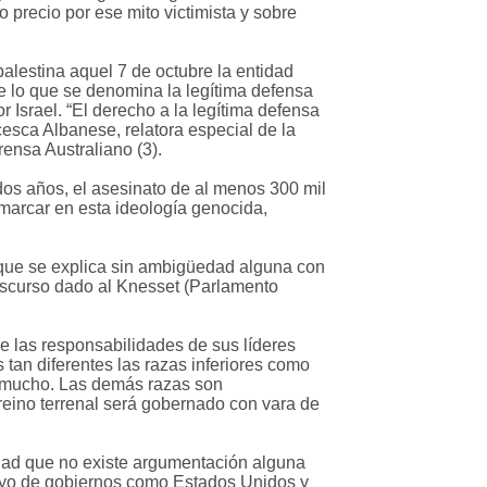
 precio por ese mito victimista y sobre
 palestina aquel 7 de octubre la entidad
de lo que se denomina la legítima defensa
 Israel. “El derecho a la legítima defensa
sca Albanese, relatora especial de la
ensa Australiano (3).
 dos años, el asesinato de al menos 300 mil
nmarcar en esta ideología genocida,
y que se explica sin ambigüedad alguna con
iscurso dado al Knesset (Parlamento
 de las responsabilidades de sus líderes
tan diferentes las razas inferiores como
o mucho. Las demás razas son
eino terrenal será gobernado con vara de
ridad que no existe argumentación alguna
 apoyo de gobiernos como Estados Unidos y