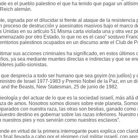
e es el pueblo palestino el que ha tenido que pagar un altísimo
r Reich alemán.
e, signada por el dilucidar si frente al ataque de la resistencia
 un proceso de destrucción y asesinatos masivos bajo el marco 
 Unidas en su artículo 51 Misma carta violada una y otra vez por
enazado por otro Estado, lo que no es el caso” sostuvo France
ritorios palestinos ocupados en un discurso ante el Club de Pr
gitimar sus acciones criminales ha significado, en estos últimos
niños, ya sea mediante muertes directas e indirectas y que se e
íderes judío-sionistas.
a, que desprecia a todo ser humano que sea goyim (no judíos) 
inistro de Israel 1977-1983 y Premio Nobel de la Paz, en un d
n and the Beasts, New Statesman, 25 de junio de 1982.
ieología y del actuar de lo que es la sociedad israelí, más allá
 raza de amos. Nosotros somos dioses sobre este planeta. Somos 
omparados con nuestra raza, las otras son bestias, ganado com
tro destino es gobernar sobre las razas inferiores. Nuestro r
n nuestros pies y nos servirán como nuestros esclavos”.
onde en virtud de la primera interrogante pues explica con cla
n final llevada a cabo por el régimen civil militar israelí, con