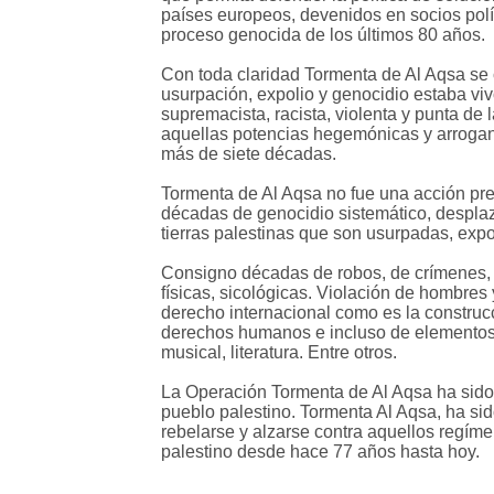
países europeos, devenidos en socios polít
proceso genocida de los últimos 80 años.
Con toda claridad Tormenta de Al Aqsa se 
usurpación, expolio y genocidio estaba vi
supremacista, racista, violenta y punta de 
aquellas potencias hegemónicas y arrogante
más de siete décadas.
Tormenta de Al Aqsa no fue una acción prec
décadas de genocidio sistemático, desplaz
tierras palestinas que son usurpadas, expo
Consigno décadas de robos, de crímenes, d
físicas, sicológicas. Violación de hombres
derecho internacional como es la construc
derechos humanos e incluso de elementos 
musical, literatura. Entre otros.
La Operación Tormenta de Al Aqsa ha sido u
pueblo palestino. Tormenta Al Aqsa, ha sid
rebelarse y alzarse contra aquellos regím
palestino desde hace 77 años hasta hoy.