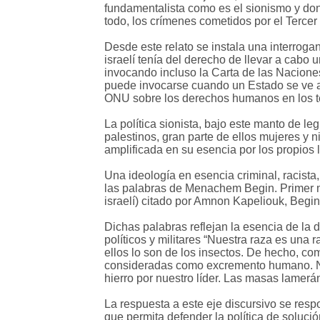
fundamentalista como es el sionismo y dond
todo, los crímenes cometidos por el Terce
Desde este relato se instala una interrogant
israelí tenía del derecho de llevar a cabo
invocando incluso la Carta de las Naciones
puede invocarse cuando un Estado se ve am
ONU sobre los derechos humanos en los ter
La política sionista, bajo este manto de le
palestinos, gran parte de ellos mujeres y 
amplificada en su esencia por los propios l
Una ideología en esencia criminal, racist
las palabras de Menachem Begin. Primer m
israelí) citado por Amnon Kapeliouk, Begi
Dichas palabras reflejan la esencia de la d
políticos y militares “Nuestra raza es una
ellos lo son de los insectos. De hecho, c
consideradas como excremento humano. Nues
hierro por nuestro líder. Las masas lamerá
La respuesta a este eje discursivo se resp
que permita defender la política de solució