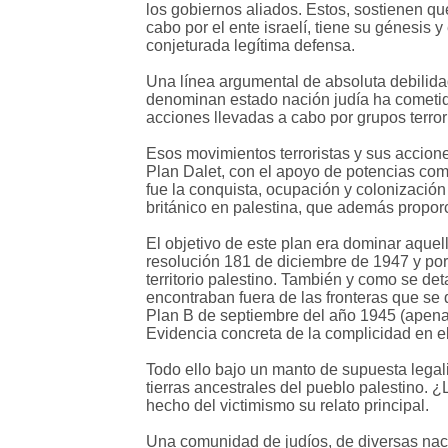
los gobiernos aliados. Estos, sostienen que
cabo por el ente israelí, tiene su génesis
conjeturada legítima defensa.
Una línea argumental de absoluta debilidad
denominan estado nación judía ha cometido
acciones llevadas a cabo por grupos terror
Esos movimientos terroristas y sus accione
Plan Dalet, con el apoyo de potencias com
fue la conquista, ocupación y colonizació
británico en palestina, que además proporc
El objetivo de este plan era dominar aquel
resolución 181 de diciembre de 1947 y por
territorio palestino. También y como se det
encontraban fuera de las fronteras que se 
Plan B de septiembre del año 1945 (apena
Evidencia concreta de la complicidad en el
Todo ello bajo un manto de supuesta legali
tierras ancestrales del pueblo palestino. 
hecho del victimismo su relato principal.
Una comunidad de judíos, de diversas nacion