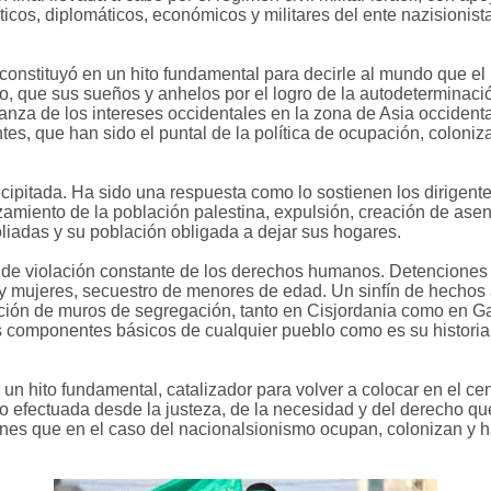
icos, diplomáticos, económicos y militares del ente nazisionist
constituyó en un hito fundamental para decirle al mundo que el
vo, que sus sueños y anhelos por el logro de la autodeterminac
lanza de los intereses occidentales en la zona de Asia occidental
s, que han sido el puntal de la política de ocupación, coloniza
ipitada. Ha sido una respuesta como lo sostienen los dirigentes
amiento de la población palestina, expulsión, creación de ase
liadas y su población obligada a dejar sus hogares.
e violación constante de los derechos humanos. Detenciones ar
 y mujeres, secuestro de menores de edad. Un sinfín de hechos 
ción de muros de segregación, tanto en Cisjordania como en Gaz
componentes básicos de cualquier pueblo como es su historia, 
n hito fundamental, catalizador para volver a colocar en el cen
o efectuada desde la justeza, de la necesidad y del derecho qu
enes que en el caso del nacionalsionismo ocupan, colonizan y h