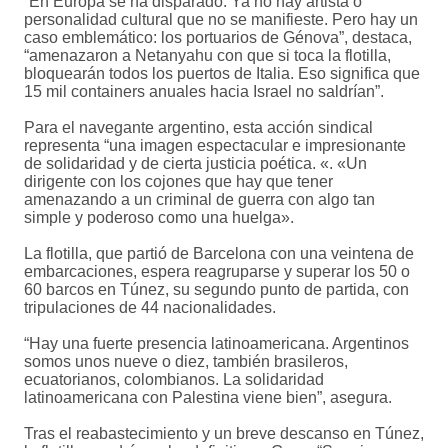
“En Europa se ha disparado. Ya no hay artista o
personalidad cultural que no se manifieste. Pero hay un
caso emblemático: los portuarios de Génova”, destaca,
“amenazaron a Netanyahu con que si toca la flotilla,
bloquearán todos los puertos de Italia. Eso significa que
15 mil containers anuales hacia Israel no saldrían”.
Para el navegante argentino, esta acción sindical
representa “una imagen espectacular e impresionante
de solidaridad y de cierta justicia poética. «. «Un
dirigente con los cojones que hay que tener
amenazando a un criminal de guerra con algo tan
simple y poderoso como una huelga».
La flotilla, que partió de Barcelona con una veintena de
embarcaciones, espera reagruparse y superar los 50 o
60 barcos en Túnez, su segundo punto de partida, con
tripulaciones de 44 nacionalidades.
“Hay una fuerte presencia latinoamericana. Argentinos
somos unos nueve o diez, también brasileros,
ecuatorianos, colombianos. La solidaridad
latinoamericana con Palestina viene bien”, asegura.
Tras el reabastecimiento y un breve descanso en Túnez,