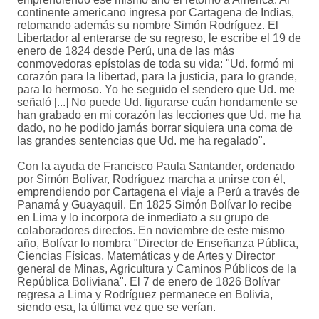
continente americano ingresa por Cartagena de Indias,
retomando además su nombre Simón Rodríguez. El
Libertador al enterarse de su regreso, le escribe el 19 de
enero de 1824 desde Perú, una de las más
conmovedoras epístolas de toda su vida: "Ud. formó mi
corazón para la libertad, para la justicia, para lo grande,
para lo hermoso. Yo he seguido el sendero que Ud. me
señaló [...] No puede Ud. figurarse cuán hondamente se
han grabado en mi corazón las lecciones que Ud. me ha
dado, no he podido jamás borrar siquiera una coma de
las grandes sentencias que Ud. me ha regalado".
Con la ayuda de Francisco Paula Santander, ordenado
por Simón Bolívar, Rodríguez marcha a unirse con él,
emprendiendo por Cartagena el viaje a Perú a través de
Panamá y Guayaquil. En 1825 Simón Bolívar lo recibe
en Lima y lo incorpora de inmediato a su grupo de
colaboradores directos. En noviembre de este mismo
año, Bolívar lo nombra "Director de Enseñanza Pública,
Ciencias Físicas, Matemáticas y de Artes y Director
general de Minas, Agricultura y Caminos Públicos de la
República Boliviana". El 7 de enero de 1826 Bolívar
regresa a Lima y Rodríguez permanece en Bolivia,
siendo esa, la última vez que se verían.