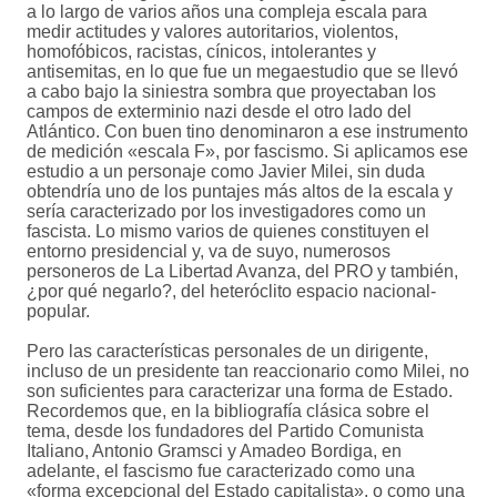
a lo largo de varios años una compleja escala para
medir actitudes y valores autoritarios, violentos,
homofóbicos, racistas, cínicos, intolerantes y
antisemitas, en lo que fue un megaestudio que se llevó
a cabo bajo la siniestra sombra que proyectaban los
campos de exterminio nazi desde el otro lado del
Atlántico. Con buen tino denominaron a ese instrumento
de medición «escala F», por fascismo. Si aplicamos ese
estudio a un personaje como Javier Milei, sin duda
obtendría uno de los puntajes más altos de la escala y
sería caracterizado por los investigadores como un
fascista. Lo mismo varios de quienes constituyen el
entorno presidencial y, va de suyo, numerosos
personeros de La Libertad Avanza, del PRO y también,
¿por qué negarlo?, del heteróclito espacio nacional-
popular.
Pero las características personales de un dirigente,
incluso de un presidente tan reaccionario como Milei, no
son suficientes para caracterizar una forma de Estado.
Recordemos que, en la bibliografía clásica sobre el
tema, desde los fundadores del Partido Comunista
Italiano, Antonio Gramsci y Amadeo Bordiga, en
adelante, el fascismo fue caracterizado como una
«forma excepcional del Estado capitalista», o como una