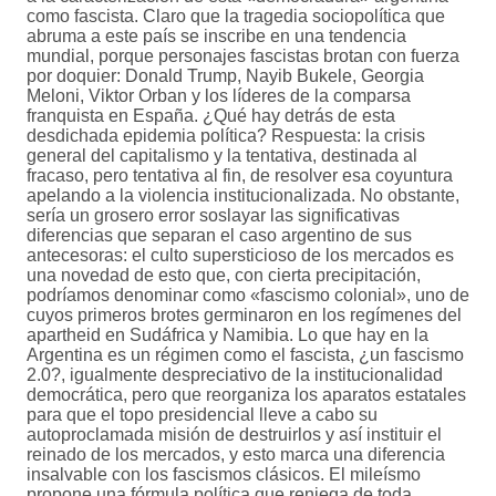
como fascista. Claro que la tragedia sociopolítica que
abruma a este país se inscribe en una tendencia
mundial, porque personajes fascistas brotan con fuerza
por doquier: Donald Trump, Nayib Bukele, Georgia
Meloni, Viktor Orban y los líderes de la comparsa
franquista en España. ¿Qué hay detrás de esta
desdichada epidemia política? Respuesta: la crisis
general del capitalismo y la tentativa, destinada al
fracaso, pero tentativa al fin, de resolver esa coyuntura
apelando a la violencia institucionalizada. No obstante,
sería un grosero error soslayar las significativas
diferencias que separan el caso argentino de sus
antecesoras: el culto supersticioso de los mercados es
una novedad de esto que, con cierta precipitación,
podríamos denominar como «fascismo colonial», uno de
cuyos primeros brotes germinaron en los regímenes del
apartheid en Sudáfrica y Namibia. Lo que hay en la
Argentina es un régimen como el fascista, ¿un fascismo
2.0?, igualmente despreciativo de la institucionalidad
democrática, pero que reorganiza los aparatos estatales
para que el topo presidencial lleve a cabo su
autoproclamada misión de destruirlos y así instituir el
reinado de los mercados, y esto marca una diferencia
insalvable con los fascismos clásicos. El mileísmo
propone una fórmula política que reniega de toda