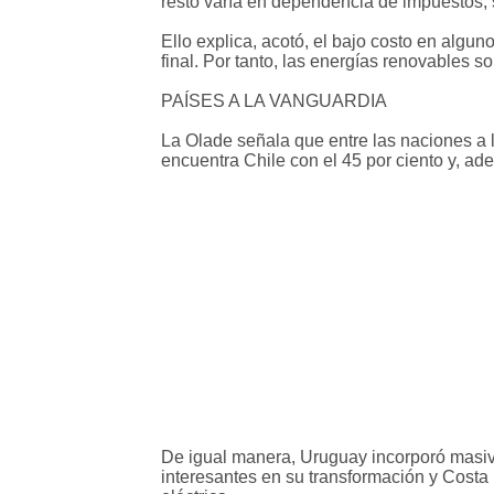
resto varía en dependencia de impuestos, 
Ello explica, acotó, el bajo costo en algun
final. Por tanto, las energías renovables s
PAÍSES A LA VANGUARDIA
La Olade señala que entre las naciones a 
encuentra Chile con el 45 por ciento y, a
De igual manera, Uruguay incorporó masi
interesantes en su transformación y Costa