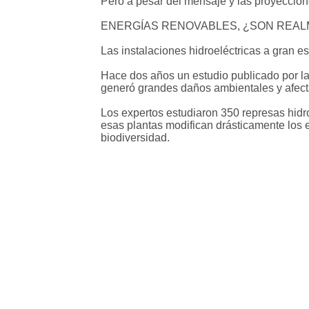
Pero a pesar del mensaje y las proyeccione
ENERGÍAS RENOVABLES, ¿SON REAL
Las instalaciones hidroeléctricas a gran 
Hace dos años un estudio publicado por la
generó grandes daños ambientales y afecta
Los expertos estudiaron 350 represas hidro
esas plantas modifican drásticamente los 
biodiversidad.