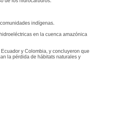
so de los hidrocarburos.
 y comunidades indígenas.
hidroeléctricas en la cuenca amazónica
rú, Ecuador y Colombia, y concluyeron que
n la pérdida de hábitats naturales y