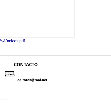
C3%A9micos.pdf
CONTACTO
editores@rcci.net