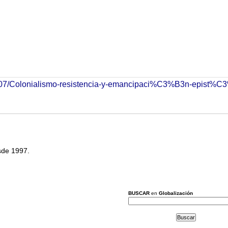
020/07/Colonialismo-resistencia-y-emancipaci%C3%B3n-epist%
esde 1997.
BUSCAR
en
Globalización