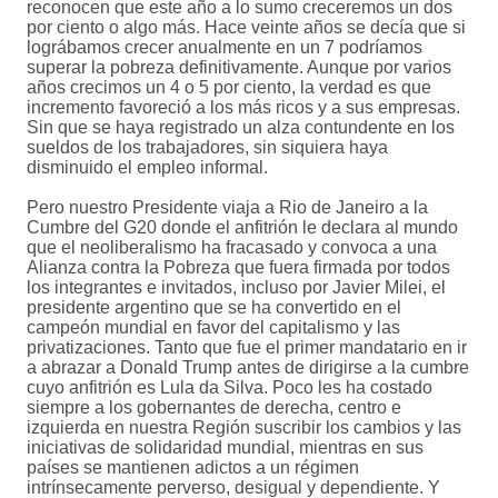
reconocen que este año a lo sumo creceremos un dos
por ciento o algo más. Hace veinte años se decía que si
lográbamos crecer anualmente en un 7 podríamos
superar la pobreza definitivamente. Aunque por varios
años crecimos un 4 o 5 por ciento, la verdad es que
incremento favoreció a los más ricos y a sus empresas.
Sin que se haya registrado un alza contundente en los
sueldos de los trabajadores, sin siquiera haya
disminuido el empleo informal.
Pero nuestro Presidente viaja a Rio de Janeiro a la
Cumbre del G20 donde el anfitrión le declara al mundo
que el neoliberalismo ha fracasado y convoca a una
Alianza contra la Pobreza que fuera firmada por todos
los integrantes e invitados, incluso por Javier Milei, el
presidente argentino que se ha convertido en el
campeón mundial en favor del capitalismo y las
privatizaciones. Tanto que fue el primer mandatario en ir
a abrazar a Donald Trump antes de dirigirse a la cumbre
cuyo anfitrión es Lula da Silva. Poco les ha costado
siempre a los gobernantes de derecha, centro e
izquierda en nuestra Región suscribir los cambios y las
iniciativas de solidaridad mundial, mientras en sus
países se mantienen adictos a un régimen
intrínsecamente perverso, desigual y dependiente. Y