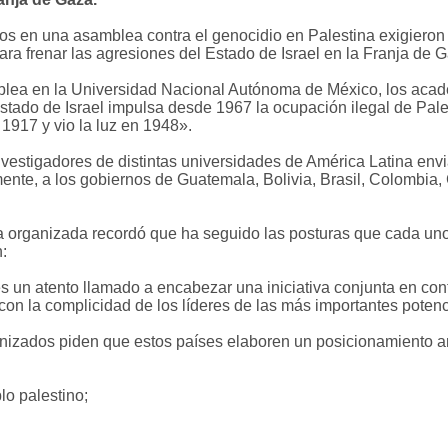
 en una asamblea contra el genocidio en Palestina exigieron 
ra frenar las agresiones del Estado de Israel en la Franja de 
ea en la Universidad Nacional Autónoma de México, los acadé
Estado de Israel impulsa desde 1967 la ocupación ilegal de Pal
1917 y vio la luz en 1948».
vestigadores de distintas universidades de América Latina envi
ente, a los gobiernos de Guatemala, Bolivia, Brasil, Colombia,
organizada recordó que ha seguido las posturas que cada uno 
:
s un atento llamado a encabezar una iniciativa conjunta en cont
 con la complicidad de los líderes de las más importantes poten
nizados piden que estos países elaboren un posicionamiento a
lo palestino;