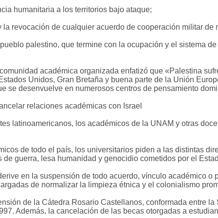
ncia humanitaria a los territorios bajo ataque;
y la revocación de cualquier acuerdo de cooperación militar de 
 pueblo palestino, que termine con la ocupación y el sistema de
comunidad académica organizada enfatizó que «Palestina sufre e
 Estados Unidos, Gran Bretaña y buena parte de la Unión Euro
 que se desenvuelve en numerosos centros de pensamiento domi
ncelar relaciones académicas con Israel
tes latinoamericanos, los académicos de la UNAM y otras doce 
cos de todo el país, los universitarios piden a las distintas di
de guerra, lesa humanidad y genocidio cometidos por el Estado
derive en la suspensión de todo acuerdo, vínculo académico o
argadas de normalizar la limpieza étnica y el colonialismo pro
ensión de la Cátedra Rosario Castellanos, conformada entre la 
97. Además, la cancelación de las becas otorgadas a estudian