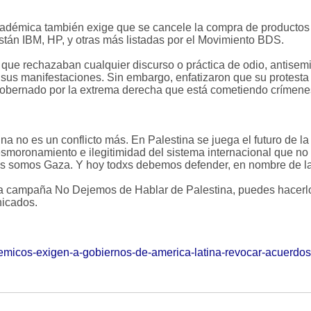
adémica también exige que se cancele la compra de productos 
stán IBM, HP, y otras más listadas por el Movimiento BDS.
ue rechazaban cualquier discurso o práctica de odio, antisemit
sus manifestaciones. Sin embargo, enfatizaron que su protesta 
 gobernado por la extrema derecha que está cometiendo crímene
a no es un conflicto más. En Palestina se juega el futuro de l
esmoronamiento e ilegitimidad del sistema internacional que n
s somos Gaza. Y hoy todxs debemos defender, en nombre de la h
a campaña No Dejemos de Hablar de Palestina, puedes hacerlo 
nicados.
emicos-exigen-a-gobiernos-de-america-latina-revocar-acuerdos-