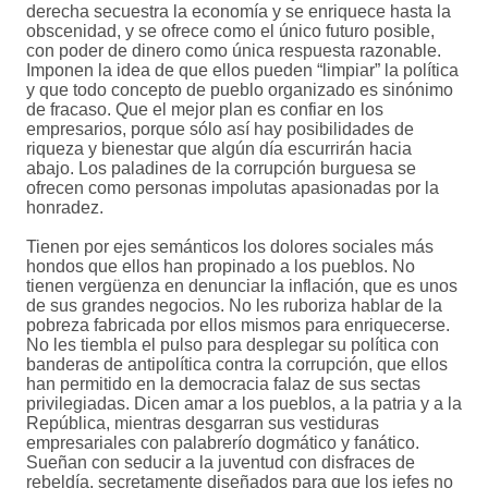
derecha secuestra la economía y se enriquece hasta la
obscenidad, y se ofrece como el único futuro posible,
con poder de dinero como única respuesta razonable.
Imponen la idea de que ellos pueden “limpiar” la política
y que todo concepto de pueblo organizado es sinónimo
de fracaso. Que el mejor plan es confiar en los
empresarios, porque sólo así hay posibilidades de
riqueza y bienestar que algún día escurrirán hacia
abajo. Los paladines de la corrupción burguesa se
ofrecen como personas impolutas apasionadas por la
honradez.
Tienen por ejes semánticos los dolores sociales más
hondos que ellos han propinado a los pueblos. No
tienen vergüenza en denunciar la inflación, que es unos
de sus grandes negocios. No les ruboriza hablar de la
pobreza fabricada por ellos mismos para enriquecerse.
No les tiembla el pulso para desplegar su política con
banderas de antipolítica contra la corrupción, que ellos
han permitido en la democracia falaz de sus sectas
privilegiadas. Dicen amar a los pueblos, a la patria y a la
República, mientras desgarran sus vestiduras
empresariales con palabrerío dogmático y fanático.
Sueñan con seducir a la juventud con disfraces de
rebeldía, secretamente diseñados para que los jefes no