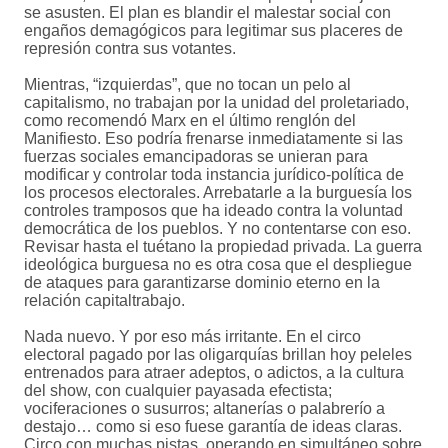
se asusten. El plan es blandir el malestar social con
engaños demagógicos para legitimar sus placeres de
represión contra sus votantes.
Mientras, “izquierdas”, que no tocan un pelo al
capitalismo, no trabajan por la unidad del proletariado,
como recomendó Marx en el último renglón del
Manifiesto. Eso podría frenarse inmediatamente si las
fuerzas sociales emancipadoras se unieran para
modificar y controlar toda instancia jurídico-política de
los procesos electorales. Arrebatarle a la burguesía los
controles tramposos que ha ideado contra la voluntad
democrática de los pueblos. Y no contentarse con eso.
Revisar hasta el tuétano la propiedad privada. La guerra
ideológica burguesa no es otra cosa que el despliegue
de ataques para garantizarse dominio eterno en la
relación capitaltrabajo.
Nada nuevo. Y por eso más irritante. En el circo
electoral pagado por las oligarquías brillan hoy peleles
entrenados para atraer adeptos, o adictos, a la cultura
del show, con cualquier payasada efectista;
vociferaciones o susurros; altanerías o palabrerío a
destajo… como si eso fuese garantía de ideas claras.
Circo con muchas pistas, operando en simultáneo sobre