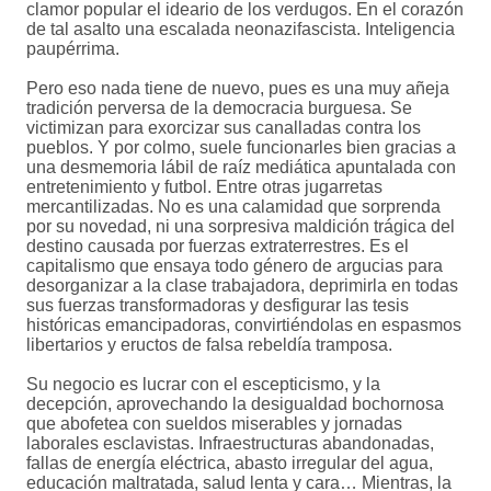
clamor popular el ideario de los verdugos. En el corazón
de tal asalto una escalada neonazifascista. Inteligencia
paupérrima.
Pero eso nada tiene de nuevo, pues es una muy añeja
tradición perversa de la democracia burguesa. Se
victimizan para exorcizar sus canalladas contra los
pueblos. Y por colmo, suele funcionarles bien gracias a
una desmemoria lábil de raíz mediática apuntalada con
entretenimiento y futbol. Entre otras jugarretas
mercantilizadas. No es una calamidad que sorprenda
por su novedad, ni una sorpresiva maldición trágica del
destino causada por fuerzas extraterrestres. Es el
capitalismo que ensaya todo género de argucias para
desorganizar a la clase trabajadora, deprimirla en todas
sus fuerzas transformadoras y desfigurar las tesis
históricas emancipadoras, convirtiéndolas en espasmos
libertarios y eructos de falsa rebeldía tramposa.
Su negocio es lucrar con el escepticismo, y la
decepción, aprovechando la desigualdad bochornosa
que abofetea con sueldos miserables y jornadas
laborales esclavistas. Infraestructuras abandonadas,
fallas de energía eléctrica, abasto irregular del agua,
educación maltratada, salud lenta y cara… Mientras, la