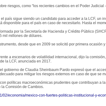
obre riesgos, como “los recientes cambios en el Poder Judicial
e el país sigue siendo un candidato para acceder a la LCF, un 
á disponible para el país en caso de necesitarlo. Hasta el mome
formada por la Secretaría de Hacienda y Crédito Público (SHC
 mil millones de dólares.
strumento, desde que en 2009 se solicitó por primera ocasión y
rente a escenarios de volatilidad internacional, dijo la comisión
a de la LCF, anunciada en 2017.
ue el gobierno de Claudia Sheinbaum Pardo expresó que el acces
adecuado para mitigar los riesgos externos en caso de que se ma
on políticas macroeconómicas prudentes que contribuyan a la es
zó la Comisión de Cambios.
1/02/economia/mexico-con-fuertes-politicas-institucional-y-ec