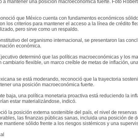
 a mantener una posición macroeconómica fuerte. Foto Roberto
conoció que México cuenta con fundamentos económicos sólidos 
n los criterios para mantener el acceso a la línea de crédito fle
lizado, pero sirve como un respaldo.
nstitutivo del organismo internacional, se presentaron las conc
formación económica.
Ejecutivo determinó que las políticas macroeconómicas y los mar
cambiario flexible, un marco creíble de metas de inflación, una 
icana se está moderando, reconoció que la trayectoria sosteni
ener una posición macroeconómica fuerte.
e baja, una política monetaria proactiva está reduciendo la infl
ían estar materializándose, indicó.
ó la posición externa sostenible del país, el nivel de reservas
rables, las finanzas públicas sanas, incluida una posición de 
se mantiene sólido frente a los riesgos sistémicos y una supervis
ial