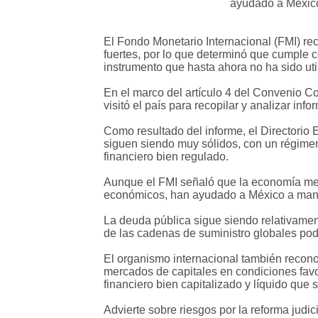
ayudado a México
El Fondo Monetario Internacional (FMI) re
fuertes, por lo que determinó que cumple co
instrumento que hasta ahora no ha sido uti
En el marco del artículo 4 del Convenio Co
visitó el país para recopilar y analizar in
Como resultado del informe, el Directorio 
siguen siendo muy sólidos, con un régimen 
financiero bien regulado.
Aunque el FMI señaló que la economía mex
económicos, han ayudado a México a mant
La deuda pública sigue siendo relativament
de las cadenas de suministro globales podr
El organismo internacional también reconoci
mercados de capitales en condiciones favo
financiero bien capitalizado y líquido que 
Advierte sobre riesgos por la reforma judic