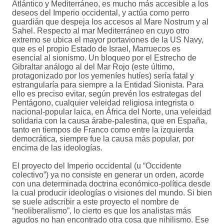
Atlántico y Mediterráneo, es mucho más accesible a los
deseos del Imperio occidental, y actúa como perro
guardián que despeja los accesos al Mare Nostrum y al
Sahel. Respecto al mar Mediterráneo en cuyo otro
extremo se ubica el mayor portaviones de la US Navy,
que es el propio Estado de Israel, Marruecos es
esencial al sionismo. Un bloqueo por el Estrecho de
Gibraltar análogo al del Mar Rojo (este último,
protagonizado por los yemeníes hutíes) sería fatal y
estrangularía para siempre a la Entidad Sionista. Para
ello es preciso evitar, según prevén los estrategas del
Pentágono, cualquier veleidad religiosa integrista o
nacional-popular laica, en África del Norte, una veleidad
solidaria con la causa árabe-palestina, que en España,
tanto en tiempos de Franco como entre la izquierda
democrática, siempre fue la causa más popular, por
encima de las ideologías.
El proyecto del Imperio occidental (u “Occidente
colectivo”) ya no consiste en generar un orden, acorde
con una determinada doctrina económico-política desde
la cual producir ideologías o visiones del mundo. Si bien
se suele adscribir a este proyecto el nombre de
“neoliberalismo”, lo cierto es que los analistas más
agudos no han encontrado otra cosa que nihilismo. Ese