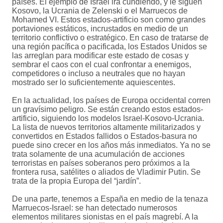
países. El ejemplo de Israel irá cundiendo, y le siguen
Kosovo, la Ucrania de Zelenski o el Marruecos de
Mohamed VI. Estos estados-artificio son como grandes
portaviones estáticos, incrustados en medio de un
territorio conflictivo o estratégico. En caso de tratarse de
una región pacífica o pacificada, los Estados Unidos se
las arreglan para modificar este estado de cosas y
sembrar el caos con el cual confrontar a enemigos,
competidores o incluso a neutrales que no hayan
mostrado ser lo suficientemente aquiescentes.
En la actualidad, los países de Europa occidental corren
un gravísimo peligro. Se están creando estos estados-
artificio, siguiendo los modelos Israel-Kosovo-Ucrania.
La lista de nuevos territorios altamente militarizados y
convertidos en Estados fallidos o Estados-basura no
puede sino crecer en los años más inmediatos. Ya no se
trata solamente de una acumulación de acciones
terroristas en países soberanos pero próximos a la
frontera rusa, satélites o aliados de Vladimir Putin. Se
trata de la propia Europa del “jardín”.
De una parte, tenemos a España en medio de la tenaza
Marruecos-Israel: se han detectado numerosos
elementos militares sionistas en el país magrebí. A la