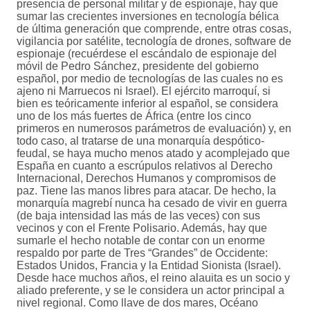
presencia de personal militar y de espionaje, hay que
sumar las crecientes inversiones en tecnología bélica
de última generación que comprende, entre otras cosas,
vigilancia por satélite, tecnología de drones, software de
espionaje (recuérdese el escándalo de espionaje del
móvil de Pedro Sánchez, presidente del gobierno
español, por medio de tecnologías de las cuales no es
ajeno ni Marruecos ni Israel). El ejército marroquí, si
bien es teóricamente inferior al español, se considera
uno de los más fuertes de África (entre los cinco
primeros en numerosos parámetros de evaluación) y, en
todo caso, al tratarse de una monarquía despótico-
feudal, se haya mucho menos atado y acomplejado que
España en cuanto a escrúpulos relativos al Derecho
Internacional, Derechos Humanos y compromisos de
paz. Tiene las manos libres para atacar. De hecho, la
monarquía magrebí nunca ha cesado de vivir en guerra
(de baja intensidad las más de las veces) con sus
vecinos y con el Frente Polisario. Además, hay que
sumarle el hecho notable de contar con un enorme
respaldo por parte de Tres “Grandes” de Occidente:
Estados Unidos, Francia y la Entidad Sionista (Israel).
Desde hace muchos años, el reino alauita es un socio y
aliado preferente, y se le considera un actor principal a
nivel regional. Como llave de dos mares, Océano