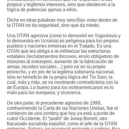
propios y legítimos intereses, sino que obedecen a la
lógica de potencias ajenas a ellos.
Dicho en otras palabras muy sencillas: estar dentro de
la OTAN no da seguridad, sino que da miedo.
Una OTAN agresiva (como lo demostró en Yugoslavia y
lo demuestra en Ucrania) es peligrosa para los propios
pueblos y naciones inmersas en el Tratado. Es una
OTAN que les obliga a re-militarizar las estructuras
estatales (reclutamientos forzosos, envío obligatorio de
misiones al extranjero, aumento de la fabricación de
armas, recortes sociales…) pero no en su propio
provecho, y en pro de la legítima soberanía nacional,
sino en beneficio de la propia lógica del Tío Sam, la
cual, más y más, se va mostrando contradictoria con la
de Europa. Lo bueno para los norteamericanos es lo
malo para los europeos, y viceversa.
De otra parte, el precedente agresivo de 1999,
contraviniendo la Carta de las Naciones Unidas, fue el
comienzo de una sombra que hoy ya está a punto de
cubrir Occidente. El “jardín” de Josep Borrell, otro
fracasado socialista español, como el jefe de la OTAN
entonces, Solana, se oscureció matando a serbios. Esa