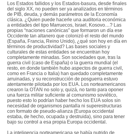
Los Estados fallidos y los Estados-basura, desde finales
del siglo XX, no pueden ser ya analizados en términos
de PIB, deuda, y demás parámetros de la Economía
clásica. ¿Quien puede hacerle una auditoria económica
a entidades del tipo Marruecos, Israel, Kosovo…? Las
propias “naciones canónicas” que formaron un día ese
Occidente tan altanero que colonizó el resto del mundo
(España, Francia, Reino Unido), ¿qué son hoy en día en
términos de productividad? Las bases sociales y
culturales de estas entidades se encuentran hoy
completamente minadas. Son sociedades que, tras la
guerra civil (caso de España) o la guerra mundial (el
resto, en donde también hubo aspectos de guerra civil,
como en Francia o Italia) han quedado completamente
arruinadas, y su reconstrucción de posguerra estuvo
atentamente pilotada por los EUA. Los norteamericanos
crearon la OTAN no solo y, quizá, no tanto para oponer
una fuerza militar suficiente al comunismo soviético,
puesto esto lo podrían haber hecho los EUA solos sin
necesidad de organismos pantalla ni superestructuras
con formato de pseudo-alianza (Europa occidental
estaba, de hecho, ocupada y destruida), sino para tener
bajo su control a esa propia Europa occidental.
La inteligencia norteamericana se había nutrido de