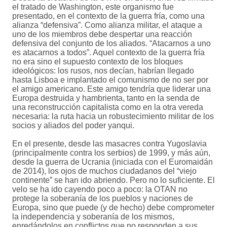
el tratado de Washington, este organismo fue
presentado, en el contexto de la guerra fría, como una
alianza “defensiva”. Como alianza militar, el ataque a
uno de los miembros debe despertar una reacción
defensiva del conjunto de los aliados. “Atacarnos a uno
es atacarnos a todos”. Aquel contexto de la guerra fría
no era sino el supuesto contexto de los bloques
ideológicos: los rusos, nos decían, habrían llegado
hasta Lisboa e implantado el comunismo de no ser por
el amigo americano. Este amigo tendría que liderar una
Europa destruida y hambrienta, tanto en la senda de
una reconstrucción capitalista como en la otra vereda
necesaria: la ruta hacia un robustecimiento militar de los
socios y aliados del poder yanqui.
En el presente, desde las masacres contra Yugoslavia
(principalmente contra los serbios) de 1999, y más aún,
desde la guerra de Ucrania (iniciada con el Euromaidán
de 2014), los ojos de muchos ciudadanos del “viejo
continente” se han ido abriendo. Pero no lo suficiente. El
velo se ha ido cayendo poco a poco: la OTAN no
protege la soberanía de los pueblos y naciones de
Europa, sino que puede (y de hecho) debe comprometer
la independencia y soberanía de los mismos,
enredándolos en conflictos que no responden a sus