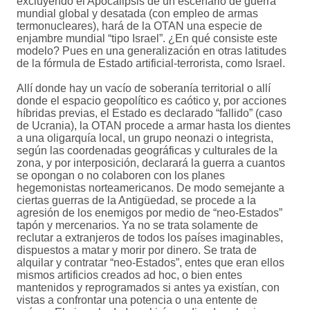
excluyendo el Apocalipsis de un escenario de guerra
mundial global y desatada (con empleo de armas
termonucleares), hará de la OTAN una especie de
enjambre mundial “tipo Israel”. ¿En qué consiste este
modelo? Pues en una generalización en otras latitudes
de la fórmula de Estado artificial-terrorista, como Israel.
Allí donde hay un vacío de soberanía territorial o allí
donde el espacio geopolítico es caótico y, por acciones
híbridas previas, el Estado es declarado “fallido” (caso
de Ucrania), la OTAN procede a armar hasta los dientes
a una oligarquía local, un grupo neonazi o integrista,
según las coordenadas geográficas y culturales de la
zona, y por interposición, declarará la guerra a cuantos
se opongan o no colaboren con los planes
hegemonistas norteamericanos. De modo semejante a
ciertas guerras de la Antigüedad, se procede a la
agresión de los enemigos por medio de “neo-Estados”
tapón y mercenarios. Ya no se trata solamente de
reclutar a extranjeros de todos los países imaginables,
dispuestos a matar y morir por dinero. Se trata de
alquilar y contratar “neo-Estados”, entes que eran ellos
mismos artificios creados ad hoc, o bien entes
mantenidos y reprogramados si antes ya existían, con
vistas a confrontar una potencia o una entente de