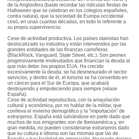
de la Anglosfera (baste recordar las ridículas fiestas de
Halloween que se celebran en los colegios españoles,
contra natura), que la sociedad de Europa occidental
cesó, en unas cuantas décadas, en todo lo referente a
su propia supervivencia:
Cese de actividad productiva. Los países otanistas han
deslocalizado su industria y están intervenidos por las
grandes entidades de las finanzas carroñeras
(BlackRock, Vanguard, State Street, etc.). Son peones
progresivamente endeudados que financian la deuda al
que más debe: los propios EUA. Ha crecido
excesivamente la deuda, se ha desmesurado el sector
servicios, y dentro de él, el turismo se ha convertido en
un cáncer para el Sur de Europa, que acabará
destruyendo y emputeciendo para siempre (véase
España).
Cese de actividad reproductiva, con la aniquilación
cultural y económica, por no hablar de la militar, que
conlleva el invierno demográfico y la “importación” de
extranjeros. España está salvándose en parte dado que
muchos de sus emigrantes son de Iberoamérica y, en
gran medida, no pueden considerarse extranjeros dado
que su cultura e idioma son las mismas que las de
España y hay facilidad de integración. No puede decirse