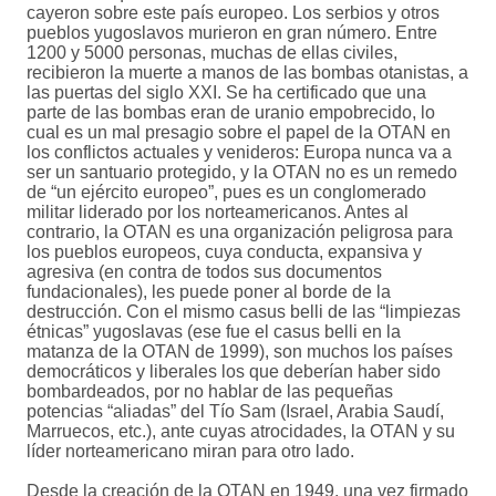
cayeron sobre este país europeo. Los serbios y otros
pueblos yugoslavos murieron en gran número. Entre
1200 y 5000 personas, muchas de ellas civiles,
recibieron la muerte a manos de las bombas otanistas, a
las puertas del siglo XXI. Se ha certificado que una
parte de las bombas eran de uranio empobrecido, lo
cual es un mal presagio sobre el papel de la OTAN en
los conflictos actuales y venideros: Europa nunca va a
ser un santuario protegido, y la OTAN no es un remedo
de “un ejército europeo”, pues es un conglomerado
militar liderado por los norteamericanos. Antes al
contrario, la OTAN es una organización peligrosa para
los pueblos europeos, cuya conducta, expansiva y
agresiva (en contra de todos sus documentos
fundacionales), les puede poner al borde de la
destrucción. Con el mismo casus belli de las “limpiezas
étnicas” yugoslavas (ese fue el casus belli en la
matanza de la OTAN de 1999), son muchos los países
democráticos y liberales los que deberían haber sido
bombardeados, por no hablar de las pequeñas
potencias “aliadas” del Tío Sam (Israel, Arabia Saudí,
Marruecos, etc.), ante cuyas atrocidades, la OTAN y su
líder norteamericano miran para otro lado.
Desde la creación de la OTAN en 1949, una vez firmado