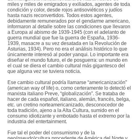
miles y miles de emigrados y exiliados, agentes de toda
condición y color, desde rojos antisoviéticos y judíos
hasta nazis reconvertidos. Todos estos agentes,
debidamente remunerados por el gendarme americano,
informaron al detalle sobre las condiciones que llevaron
a Europa al abismo de 1939-1945 (con el adelanto de
guerra mundial que fue la guerra de España, 1936-
1939, masacre a su vez desatada en la Revolución de
Asturias, 1934). Pero no era el análisis histórico lo que
únicamente interesó al poder yanqui. Lo importante era
diseñar el mundo futuro, el de posguerra: un mundo en
el cual se diera el cambio cultural más gigantesco del
que alguna vez se tuviera noticia.
Ese cambio cultural podría llamarse “americanización”
(american way of life) o, como certeramente lo detectó el
marxista italiano Preve, “globalización”. Se trataba de
hacer de cada español, italiano, alemán, francés, belga,
etc. un cretino norteamericanizado, desconocedor de
toda tradición, ajeno a la Alta Cultura, sumido en el
consumo idiotizante y embotado hasta el extremo por la
industria del entertainment.
Fue tal el poder del consumismo y de la
neo(pseudo)cultura procedente de América del Norte y