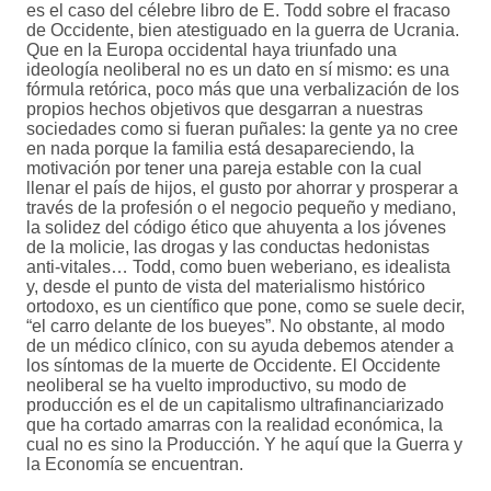
es el caso del célebre libro de E. Todd sobre el fracaso
de Occidente, bien atestiguado en la guerra de Ucrania.
Que en la Europa occidental haya triunfado una
ideología neoliberal no es un dato en sí mismo: es una
fórmula retórica, poco más que una verbalización de los
propios hechos objetivos que desgarran a nuestras
sociedades como si fueran puñales: la gente ya no cree
en nada porque la familia está desapareciendo, la
motivación por tener una pareja estable con la cual
llenar el país de hijos, el gusto por ahorrar y prosperar a
través de la profesión o el negocio pequeño y mediano,
la solidez del código ético que ahuyenta a los jóvenes
de la molicie, las drogas y las conductas hedonistas
anti-vitales… Todd, como buen weberiano, es idealista
y, desde el punto de vista del materialismo histórico
ortodoxo, es un científico que pone, como se suele decir,
“el carro delante de los bueyes”. No obstante, al modo
de un médico clínico, con su ayuda debemos atender a
los síntomas de la muerte de Occidente. El Occidente
neoliberal se ha vuelto improductivo, su modo de
producción es el de un capitalismo ultrafinanciarizado
que ha cortado amarras con la realidad económica, la
cual no es sino la Producción. Y he aquí que la Guerra y
la Economía se encuentran.