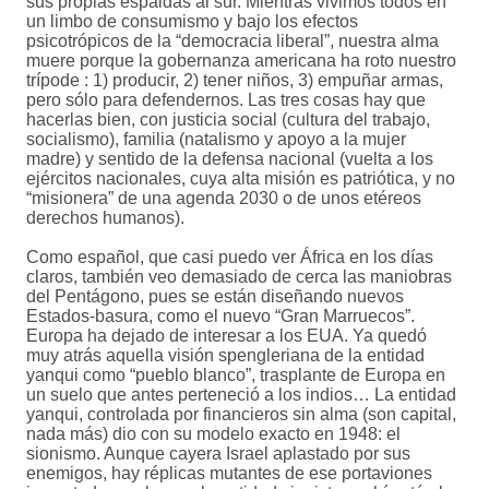
sus propias espaldas al sur. Mientras vivimos todos en
un limbo de consumismo y bajo los efectos
psicotrópicos de la “democracia liberal”, nuestra alma
muere porque la gobernanza americana ha roto nuestro
trípode : 1) producir, 2) tener niños, 3) empuñar armas,
pero sólo para defendernos. Las tres cosas hay que
hacerlas bien, con justicia social (cultura del trabajo,
socialismo), familia (natalismo y apoyo a la mujer
madre) y sentido de la defensa nacional (vuelta a los
ejércitos nacionales, cuya alta misión es patriótica, y no
“misionera” de una agenda 2030 o de unos etéreos
derechos humanos).
Como español, que casi puedo ver África en los días
claros, también veo demasiado de cerca las maniobras
del Pentágono, pues se están diseñando nuevos
Estados-basura, como el nuevo “Gran Marruecos”.
Europa ha dejado de interesar a los EUA. Ya quedó
muy atrás aquella visión spengleriana de la entidad
yanqui como “pueblo blanco”, trasplante de Europa en
un suelo que antes perteneció a los indios… La entidad
yanqui, controlada por financieros sin alma (son capital,
nada más) dio con su modelo exacto en 1948: el
sionismo. Aunque cayera Israel aplastado por sus
enemigos, hay réplicas mutantes de ese portaviones