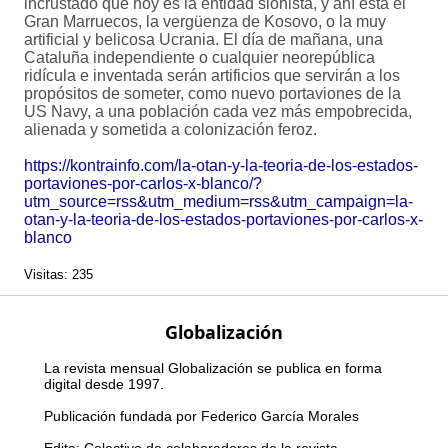
incrustado que hoy es la entidad sionista, y ahí está el
Gran Marruecos, la vergüenza de Kosovo, o la muy
artificial y belicosa Ucrania. El día de mañana, una
Cataluña independiente o cualquier neorepública
ridícula e inventada serán artificios que servirán a los
propósitos de someter, como nuevo portaviones de la
US Navy, a una población cada vez más empobrecida,
alienada y sometida a colonización feroz.
https://kontrainfo.com/la-otan-y-la-teoria-de-los-estados-
portaviones-por-carlos-x-blanco/?
utm_source=rss&utm_medium=rss&utm_campaign=la-
otan-y-la-teoria-de-los-estados-portaviones-por-carlos-x-
blanco
Visitas: 235
Globalización
La revista mensual Globalización se publica en forma
digital desde 1997.
Publicación fundada por Federico García Morales