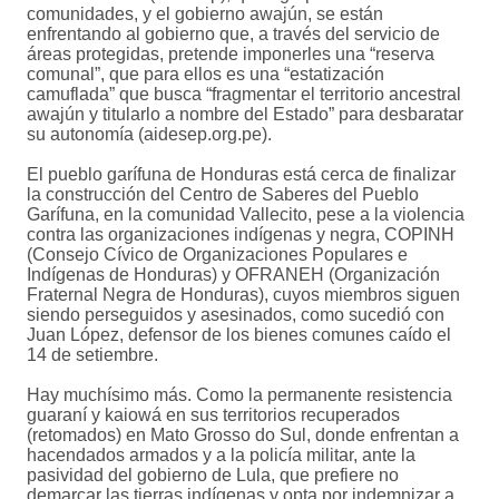
comunidades, y el gobierno awajún, se están
enfrentando al gobierno que, a través del servicio de
áreas protegidas, pretende imponerles una “reserva
comunal”, que para ellos es una “estatización
camuflada” que busca “fragmentar el territorio ancestral
awajún y titularlo a nombre del Estado” para desbaratar
su autonomía (aidesep.org.pe).
El pueblo garífuna de Honduras está cerca de finalizar
la construcción del Centro de Saberes del Pueblo
Garífuna, en la comunidad Vallecito, pese a la violencia
contra las organizaciones indígenas y negra, COPINH
(Consejo Cívico de Organizaciones Populares e
Indígenas de Honduras) y OFRANEH (Organización
Fraternal Negra de Honduras), cuyos miembros siguen
siendo perseguidos y asesinados, como sucedió con
Juan López, defensor de los bienes comunes caído el
14 de setiembre.
Hay muchísimo más. Como la permanente resistencia
guaraní y kaiowá en sus territorios recuperados
(retomados) en Mato Grosso do Sul, donde enfrentan a
hacendados armados y a la policía militar, ante la
pasividad del gobierno de Lula, que prefiere no
demarcar las tierras indígenas y opta por indemnizar a