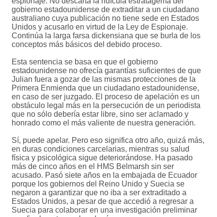
espionaje. No descarta la ridícula estratagema del
gobierno estadounidense de extraditar a un ciudadano
australiano cuya publicación no tiene sede en Estados
Unidos y acusarlo en virtud de la Ley de Espionaje.
Continúa la larga farsa dickensiana que se burla de los
conceptos más básicos del debido proceso.
Esta sentencia se basa en que el gobierno
estadounidense no ofrecía garantías suficientes de que
Julian fuera a gozar de las mismas protecciones de la
Primera Enmienda que un ciudadano estadounidense,
en caso de ser juzgado. El proceso de apelación es un
obstáculo legal más en la persecución de un periodista
que no sólo debería estar libre, sino ser aclamado y
honrado como el más valiente de nuestra generación.
Sí, puede apelar. Pero eso significa otro año, quizá más,
en duras condiciones carcelarias, mientras su salud
física y psicológica sigue deteriorándose. Ha pasado
más de cinco años en el HMS Belmarsh sin ser
acusado. Pasó siete años en la embajada de Ecuador
porque los gobiernos del Reino Unido y Suecia se
negaron a garantizar que no iba a ser extraditado a
Estados Unidos, a pesar de que accedió a regresar a
Suecia para colaborar en una investigación preliminar