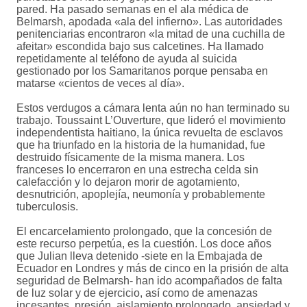
pared. Ha pasado semanas en el ala médica de
Belmarsh, apodada «ala del infierno». Las autoridades
penitenciarias encontraron «la mitad de una cuchilla de
afeitar» escondida bajo sus calcetines. Ha llamado
repetidamente al teléfono de ayuda al suicida
gestionado por los Samaritanos porque pensaba en
matarse «cientos de veces al día».
Estos verdugos a cámara lenta aún no han terminado su
trabajo. Toussaint L’Ouverture, que lideró el movimiento
independentista haitiano, la única revuelta de esclavos
que ha triunfado en la historia de la humanidad, fue
destruido físicamente de la misma manera. Los
franceses lo encerraron en una estrecha celda sin
calefacción y lo dejaron morir de agotamiento,
desnutrición, apoplejía, neumonía y probablemente
tuberculosis.
El encarcelamiento prolongado, que la concesión de
este recurso perpetúa, es la cuestión. Los doce años
que Julian lleva detenido -siete en la Embajada de
Ecuador en Londres y más de cinco en la prisión de alta
seguridad de Belmarsh- han ido acompañados de falta
de luz solar y de ejercicio, así como de amenazas
incesantes, presión, aislamiento prolongado, ansiedad y