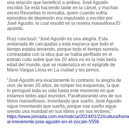
una relación que benefició a ambos. José Agustín
escribió Se está haciendo tarde en la cárcel, y muchas
veces Revueltas lo revisaba, quien cuando sufría
episodios de depresión era impulsado a escribir por
José Agustín, lo cual resultó en la novela maravillosa El
apando.
Ruiz concluyó: “José Agustín es una alegría. Esta
andanada de carcajadas y esta mazorca que todo el
tiempo estaba teniendo, porque todo el tiempo sonreía,
contrastaba con la idea que se había perfilado en el
estrato culto sobre que los 20 años no es la más bella
edad del mundo, que se materializa en el epígrafe de
Mario Vargas Llosa en La ciudad y los perros.
“José Agustín era exactamente lo contrario: la alegría de
vivir, de tener 20 años, de romper los esquemas, la que
lo persiguió toda su vida hasta este momento en que
estamos todos aquí reunidos. Parafraseando uno de sus
libros maravillosos, Inventando que sueño, José Agustín
sigue inventando que sueña, porque ese sueño sigue
siendo una realidad en sus libros y en sus lectores.”
https://www.jornada.com.mx/noticia/2024/01/22/cultura/hom
al-irreverente-jose-agustin-en-el-zocalo-5556