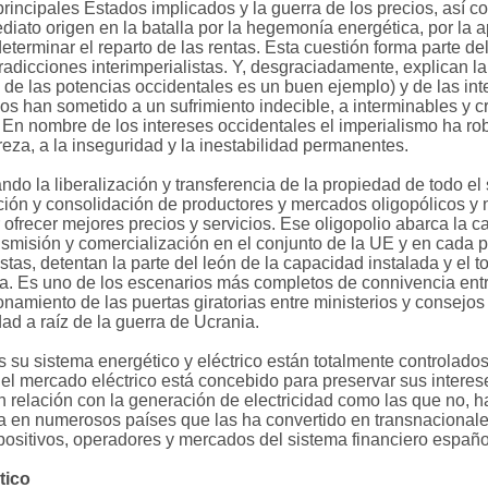
rincipales Estados implicados y la guerra de los precios, así c
diato origen en la batalla por la hegemonía energética, por la a
terminar el reparto de las rentas. Esta cuestión forma parte del 
radicciones interimperialistas. Y, desgraciadamente, explican la
n de las potencias occidentales es un buen ejemplo) y de las in
os han sometido a un sufrimiento indecible, a interminables y c
. En nombre de los intereses occidentales el imperialismo ha ro
eza, a la inseguridad y la inestabilidad permanentes.
o la liberalización y transferencia de la propiedad de todo el 
ición y consolidación de productores y mercados oligopólicos y
ofrecer mejores precios y servicios. Ese oligopolio abarca la c
nsmisión y comercialización en el conjunto de la UE y en cada p
as, detentan la parte del león de la capacidad instalada y el to
ida. Es uno de los escenarios más completos de connivencia entr
namiento de las puertas giratorias entre ministerios y consejo
ad a raíz de la guerra de Ucrania.
su sistema energético y eléctrico están totalmente controlados y
el mercado eléctrico está concebido para preservar sus intere
en relación con la generación de electricidad como las que no, 
a en numerosos países que las ha convertido en transnacionale
spositivos, operadores y mercados del sistema financiero español
tico