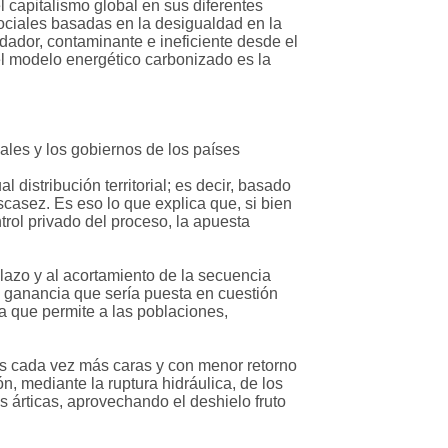
 capitalismo global en sus diferentes
ociales basadas en la desigualdad en la
dador, contaminante e ineficiente desde el
del modelo energético carbonizado es la
les y los gobiernos de los países
distribución territorial; es decir, basado
scasez. Es eso lo que explica que, si bien
rol privado del proceso, la apuesta
lazo y al acortamiento de la secuencia
de ganancia que sería puesta en cuestión
da que permite a las poblaciones,
es cada vez más caras y con menor retorno
, mediante la ruptura hidráulica, de los
s árticas, aprovechando el deshielo fruto