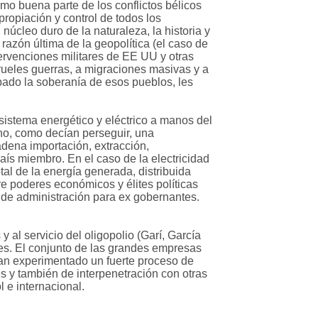
omo buena parte de los conflictos bélicos
propiación y control de todos los
núcleo duro de la naturaleza, la historia y
 razón última de la geopolítica (el caso de
tervenciones militares de EE UU y otras
rueles guerras, a migraciones masivas y a
bado la soberanía de esos pueblos, les
sistema energético y eléctrico a manos del
 no, como decían perseguir, una
adena importación, extracción,
aís miembro. En el caso de la electricidad
tal de la energía generada, distribuida
e poderes económicos y élites políticas
s de administración para ex gobernantes.
 al servicio del oligopolio (Garí, García
ses. El conjunto de las grandes empresas
han experimentado un fuerte proceso de
s y también de interpenetración con otras
 e internacional.