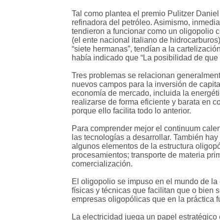
Tal como plantea el premio Pulitzer Daniel
refinadora del petróleo. Asimismo, inmedia
tendieron a funcionar como un oligopolio 
(el ente nacional italiano de hidrocarbur
“siete hermanas”, tendían a la cartelizaci
había indicado que “La posibilidad de que
Tres problemas se relacionan generalmente
nuevos campos para la inversión de capital
economía de mercado, incluida la energéti
realizarse de forma eficiente y barata en 
porque ello facilita todo lo anterior.
Para comprender mejor el continuum calent
las tecnologías a desarrollar. También hay
algunos elementos de la estructura oligopól
procesamientos; transporte de materia pri
comercialización.
El oligopolio se impuso en el mundo de la e
físicas y técnicas que facilitan que o bie
empresas oligopólicas que en la práctica
La electricidad juega un papel estratégico 