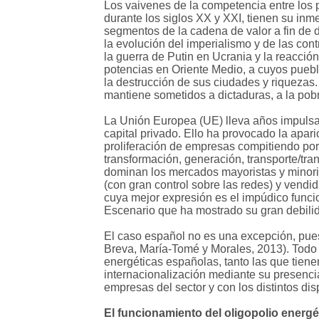
Los vaivenes de la competencia entre los p
durante los siglos XX y XXI, tienen su inme
segmentos de la cadena de valor a fin de de
la evolución del imperialismo y de las cont
la guerra de Putin en Ucrania y la reacció
potencias en Oriente Medio, a cuyos puebl
la destrucción de sus ciudades y riquezas
mantiene sometidos a dictaduras, a la pobr
La Unión Europea (UE) lleva años impulsand
capital privado. Ello ha provocado la apar
proliferación de empresas compitiendo por 
transformación, generación, transporte/tra
dominan los mercados mayoristas y minorist
(con gran control sobre las redes) y vend
cuya mejor expresión es el impúdico funcio
Escenario que ha mostrado su gran debilid
El caso español no es una excepción, pues 
Breva, María-Tomé y Morales, 2013). Todo 
energéticas españolas, tanto las que tien
internacionalización mediante su presenci
empresas del sector y con los distintos di
El funcionamiento del oligopolio energé