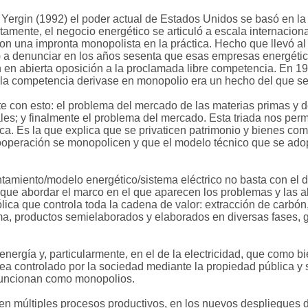
 Yergin (1992) el poder actual de Estados Unidos se basó en la 
tamente, el negocio energético se articuló a escala internacio
con una impronta monopolista en la práctica. Hecho que llevó a
os) a denunciar en los años sesenta que esas empresas energét
ón en abierta oposición a la proclamada libre competencia. En 19
 la competencia derivase en monopolio era un hecho del que se
 con esto: el problema del mercado de las materias primas y de 
es; y finalmente el problema del mercado. Esta triada nos perm
ca. Es la que explica que se privaticen patrimonio y bienes co
cooperación se monopolicen y que el modelo técnico que se adop
amiento/modelo energético/sistema eléctrico no basta con el d
 que abordar el marco en el que aparecen los problemas y las al
ica que controla toda la cadena de valor: extracción de carbón, 
ma, productos semielaborados y elaborados en diversas fases, ge
nergía y, particularmente, en el de la electricidad, que como b
n sea controlado por la sociedad mediante la propiedad pública 
 funcionan como monopolios.
en múltiples procesos productivos, en los nuevos despliegues de 