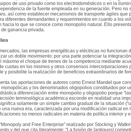
uipos de uso privado como los electrodomésticos o en la ilumin
dependencia de la fuente empleada en su generación. Pero no 
uturo, así como establecer mecanismos de transporte ágiles que
ra diferentes demandantes y requerimientos en cuanto a los vol
 hacia lo que se conoce como monopolio natural. Ello presenta p
 de ganancia privada.
lios
s mercados, las empresas energéticas y eléctricas no funcionan d
zar un doble movimiento: por una parte potenciar la integració
ar al máximo el choque de trenes de la competencia mediante acu
e cuotas en los mismos y otros consensos intercorporaciones pa
 y posibilite la realización de beneficios extraordinarios de fo
n cuenta las aportaciones de autores como Ernest Mandel que con
n monopólicas y los denominados oligopolios constituidos por
drástica diferenciación entre monopolio y oligopolio porque “la
precisión terminológica académica esconde en realidad una imp
 significa solamente un simple cambio gradual de la situación (
 una nueva era, caracterizada por una modificación radical en 
icaciones no menos radicales en materia de política interior y ext
“Monopoly and Free Enterprise” realizado por Stocking y Watk
esto y del que cita literalmente: “La fusión de [antiguos] comp