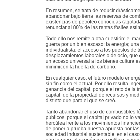
En resumen, se trata de reducir drásticam
abandonar bajo tierra las reservas de combu
existencias de petróleo conocidas (agotada
renunciar al 80% de las rentas fósiles esti
Todo ello nos remite a otra cuestión: el ma
guerra por un bien escaso: la energía; una
individualista; el acceso a los puestos de 
desplazamientos laborales o de ocio, que c
un acceso universal a los bienes culturale
minimicen la huella de carbono.
En cualquier caso, el futuro modelo energé
sin fin como el actual. Por ello resulta i
ganancia del capital, porque el reto de la
capital, de la propiedad de recursos y medio
distinto que para el que se creó.
Tanto abandonar el uso de combustibles f
públicos; porque el capital privado no lo v
hercúlea frente a los movimientos financier
de poner a prueba nuestra apuesta por las
sociedad industrial sustentable, en el caso
otro terreno, el económico y político, porq