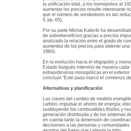
la unificación total, a los monopolios al 1
aumentar los precios resulte interesante 
que el número de vendedores es tan reduci
II, pp. 65).
Por su parte Michal Kalecki ha desarrollad
de sobrebeneficios gracias a precios impu
analizado la relación entre el grado de com
aumentos de los precios para obtener una 
1960).
En la evolución hacia el oligopolio y mono
Estado burgués intervino de manera cada v
extraordinarias monopólicas en el exterior
concluye “Este paso marcó el comienzo de l
Alternativas y planificación
Las claves del cambio de modelo energético
carbón; impulsar el ahorro de energía; elec
sustituyendo los combustibles fósiles y nuc
generación distribuida y de los sistemas d
en cuenta tanto la dimensión de coordinaci
decisiones a las personas y comunidades e
asuntos del fuego que calienta la tribu.