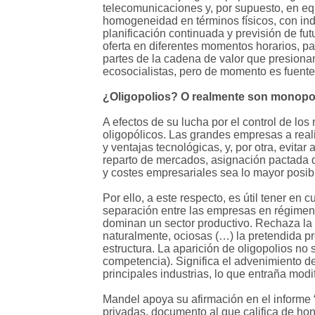
telecomunicaciones y, por supuesto, en eq
homogeneidad en términos físicos, con in
planificación continuada y previsión de f
oferta en diferentes momentos horarios, pa
partes de la cadena de valor que presionan
ecosocialistas, pero de momento es fuente
¿Oligopolios? O realmente son monopo
A efectos de su lucha por el control de lo
oligopólicos. Las grandes empresas a reali
y ventajas tecnológicas, y, por otra, evit
reparto de mercados, asignación pactada d
y costes empresariales sea lo mayor posible
Por ello, a este respecto, es útil tener e
separación entre las empresas en régime
dominan un sector productivo. Rechaza la 
naturalmente, ociosas (…) la pretendida 
estructura. La aparición de oligopolios no
competencia). Significa el advenimiento de
principales industrias, lo que entraña modif
Mandel apoya su afirmación en el informe 
privadas, documento al que califica de hon