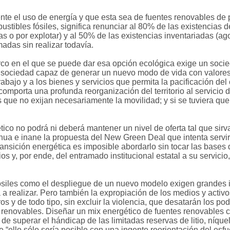
ente el uso de energía y que esta sea de fuentes renovables de
stibles fósiles, significa renunciar al 80% de las existencias 
s o por explotar) y al 50% de las existencias inventariadas (ago
madas sin realizar todavía.
rco en el que se puede dar esa opción ecológica exige un socieda
 sociedad capaz de generar un nuevo modo de vida con valores y 
trabajo y a los bienes y servicios que permita la pacificación 
omporta una profunda reorganización del territorio al servicio d
s que no exijan necesariamente la movilidad; y si se tuviera qu
tico no podrá ni deberá mantener un nivel de oferta tal que si
ngenua e inane la propuesta del New Green Deal que intenta serv
 transición energética es imposible abordarlo sin tocar las base
s y, por ende, del entramado institucional estatal a su servicio, 
ósiles como el despliegue de un nuevo modelo exigen grandes i
a a realizar. Pero también la expropiación de los medios y activo
os y de todo tipo, sin excluir la violencia, que desatarán los po
 renovables. Diseñar un mix energético de fuentes renovables
 de superar el hándicap de las limitadas reservas de litio, níqu
ue “ello sólo sería posible con una ingente reorientación del es