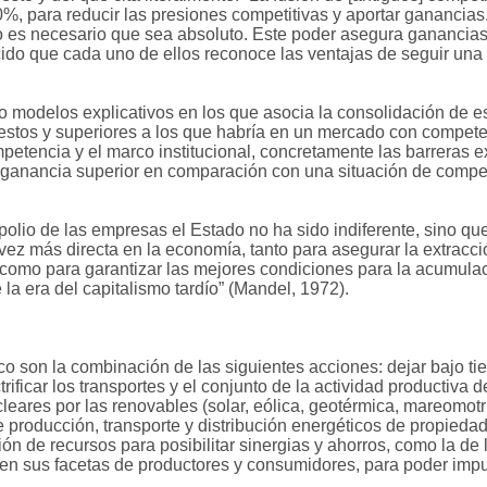
00%, para reducir las presiones competitivas y aportar ganancias.
no es necesario que sea absoluto. Este poder asegura gananci
do que cada uno de ellos reconoce las ventajas de seguir una p
o modelos explicativos en los que asocia la consolidación de e
estos y superiores a los que habría en un mercado con competen
petencia y el marco institucional, concretamente las barreras exis
ganancia superior en comparación con una situación de compete
polio de las empresas el Estado no ha sido indiferente, sino qu
ez más directa en la economía, tanto para asegurar la extracci
 como para garantizar las mejores condiciones para la acumulaci
a era del capitalismo tardío” (Mandel, 1972).
 son la combinación de las siguientes acciones: dejar bajo tier
trificar los transportes y el conjunto de la actividad productiv
leares por las renovables (solar, eólica, geotérmica, mareomotri
e producción, transporte y distribución energéticos de propieda
ón de recursos para posibilitar sinergias y ahorros, como la de 
n sus facetas de productores y consumidores, para poder impul