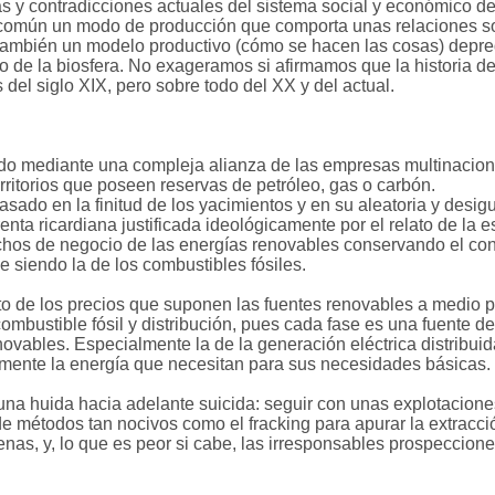
s y contradicciones actuales del sistema social y económico del
en común un modo de producción que comporta unas relaciones s
o también un modelo productivo (cómo se hacen las cosas) depre
brio de la biosfera. No exageramos si afirmamos que la historia 
as del siglo XIX, pero sobre todo del XX y del actual.
ado mediante una compleja alianza de las empresas multinaciona
erritorios que poseen reservas de petróleo, gas o carbón.
o en la finitud de los yacimientos y en su aleatoria y desigual 
nta ricardiana justificada ideológicamente por el relato de la e
ichos de negocio de las energías renovables conservando el cont
e siendo la de los combustibles fósiles.
nto de los precios que suponen las fuentes renovables a medio p
combustible fósil y distribución, pues cada fase es una fuente 
novables. Especialmente la de la generación eléctrica distribui
mente la energía que necesitan para sus necesidades básicas.
una huida hacia adelante suicida: seguir con unas explotacion
e métodos tan nocivos como el fracking para apurar la extracción
nas, y, lo que es peor si cabe, las irresponsables prospeccione