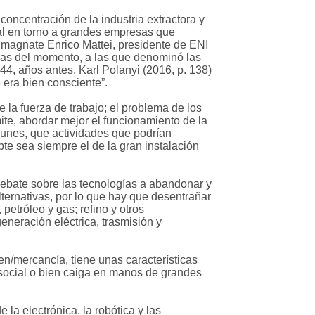
concentración de la industria extractora y
nal en torno a grandes empresas que
l magnate Enrico Mattei, presidente de ENI
icas del momento, a las que denominó las
44, años antes, Karl Polanyi (2016, p. 138)
 era bien consciente”.
la fuerza de trabajo; el problema de los
ite, abordar mejor el funcionamiento de la
munes, que actividades que podrían
te sea siempre el de la gran instalación
ebate sobre las tecnologías a abandonar y
ternativas, por lo que hay que desentrañar
petróleo y gas; refino y otros
neración eléctrica, trasmisión y
ien/mercancía, tiene unas características
y social o bien caiga en manos de grandes
la electrónica, la robótica y las