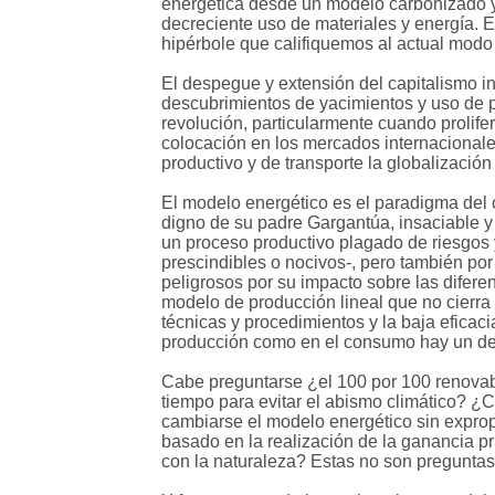
energética desde un modelo carbonizado y d
decreciente uso de materiales y energía. E
hipérbole que califiquemos al actual modo
El despegue y extensión del capitalismo indu
descubrimientos de yacimientos y uso de pe
revolución, particularmente cuando prolife
colocación en los mercados internacional
productivo y de transporte la globalizació
El modelo energético es el paradigma del 
digno de su padre Gargantúa, insaciable y
un proceso productivo plagado de riesgos 
prescindibles o nocivos-, pero también po
peligrosos por su impacto sobre las diferen
modelo de producción lineal que no cierra 
técnicas y procedimientos y la baja eficac
producción como en el consumo hay un des
Cabe preguntarse ¿el 100 por 100 renovabl
tiempo para evitar el abismo climático? ¿
cambiarse el modelo energético sin expro
basado en la realización de la ganancia p
con la naturaleza? Estas no son preguntas r