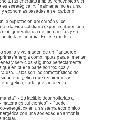
encia, las energías limpias renovables y el
es estratégica. Y, finalmente, no es una
es y economías basadas en el carbono.
r, la explotación del carbón y los
orte o la vida cotidiana experimentaron una
ducción generalizada de mercancías y su
ción de la economía. En ese modelo
os son la viva imagen de un Pantagruel
 primas/energía como inputs para alimentar
ienes y servicios -algunos perfectamente
s que en buena parte son tóxicos y
raleza. Estas son las características del
ensidad energética que requieren sus
 energética, dado que tanto en la
emanda? ¿Es factible desarrollarlas a
ay materiales suficientes? ¿Puede
gico-energética en un sistema económico
 energética con una sociedad en armonía
a actual.