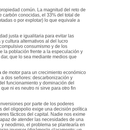
 propiedad común. La magnitud del reto de
de carbón conocidas, el 33% del total de
tadas o por explotar) lo que equivale a
d justa e igualitaria para evitar las
cultura alternativos al del lucro
del compulsivo consumismo y de los
e la población frente a la especulación y
e dar, que lo sea mediante medios que
rva de motor para un crecimiento económico
ir a dos señores: descarbonización y
s del funcionamiento y dominación del
que ni es neutro ni sirve para otro fin
nversiones por parte de los poderes
s del oligopolio exige una decisión política
deres fácticos del capital. Nadie nos exime
 capaz de atender las necesidades de una
el y neodimio, el problema se plantearía en
fuerzo inversor (digámoslo claramente: un