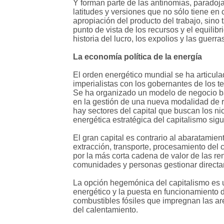
Y forman parte de las antinomias, paradoja
latitudes y versiones que no sólo tiene 
apropiación del producto del trabajo, sin
punto de vista de los recursos y el equili
historia del lucro, los expolios y las guerr
La economía política de la energía
El orden energético mundial se ha articul
imperialistas con los gobernantes de los t
Se ha organizado un modelo de negocio basad
en la gestión de una nueva modalidad de re
hay sectores del capital que buscan los n
energética estratégica del capitalismo sigu
El gran capital es contrario al abaratamie
extracción, transporte, procesamiento del 
por la más corta cadena de valor de las re
comunidades y personas gestionar directa
La opción hegemónica del capitalismo es 
energético y la puesta en funcionamiento d
combustibles fósiles que impregnan las are
del calentamiento.