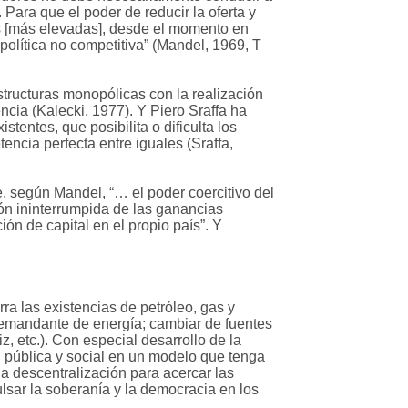
 Para que el poder de reducir la oferta y
as [más elevadas], desde el momento en
olítica no competitiva” (Mandel, 1969, T
structuras monopólicas con la realización
cia (Kalecki, 1977). Y Piero Sraffa ha
tentes, que posibilita o dificulta los
ncia perfecta entre iguales (Sraffa,
e, según Mandel, “… el poder coercitivo del
ón ininterrumpida de las ganancias
ón de capital en el propio país”. Y
ra las existencias de petróleo, gas y
a demandante de energía; cambiar de fuentes
z, etc.). Con especial desarrollo de la
d pública y social en un modelo que tenga
la descentralización para acercar las
sar la soberanía y la democracia en los