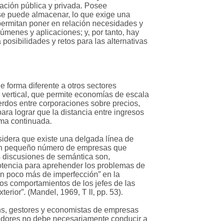
ación pública y privada. Posee
se puede almacenar, lo que exige una
 permitan poner en relación necesidades y
úmenes y aplicaciones; y, por tanto, hay
osibilidades y retos para las alternativas
e forma diferente a otros sectores
n vertical, que permite economías de escala
erdos entre corporaciones sobre precios,
ra lograr que la distancia entre ingresos
rma continuada.
sidera que existe una delgada línea de
 un pequeño número de empresas que
s discusiones de semántica son,
otencia para aprehender los problemas de
“un poco más de imperfección” en la
los comportamientos de los jefes de las
erior”. (Mandel, 1969, T II, pp. 53).
ins, gestores y economistas de empresas
etidores no debe necesariamente conducir a