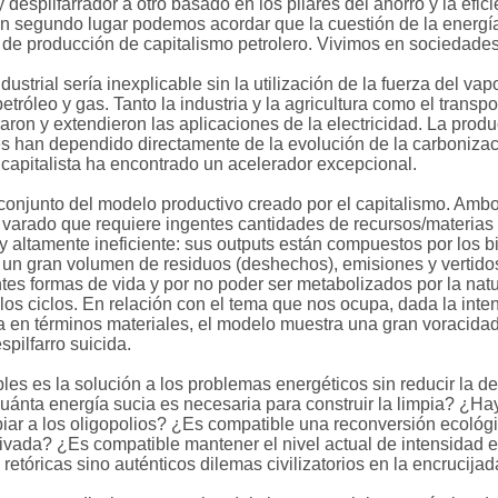
espilfarrador a otro basado en los pilares del ahorro y la efici
n segundo lugar podemos acordar que la cuestión de la energía 
 de producción de capitalismo petrolero. Vivimos en sociedad
strial sería inexplicable sin la utilización de la fuerza del vapo
tróleo y gas. Tanto la industria y la agricultura como el transp
raron y extendieron las aplicaciones de la electricidad. La pro
es han dependido directamente de la evolución de la carboniza
n capitalista ha encontrado un acelerador excepcional.
conjunto del modelo productivo creado por el capitalismo. Amb
 varado que requiere ingentes cantidades de recursos/materias
y altamente ineficiente: sus outputs están compuestos por los b
r un gran volumen de residuos (deshechos), emisiones y vertido
tes formas de vida y por no poder ser metabolizados por la natu
los ciclos. En relación con el tema que nos ocupa, dada la int
ia en términos materiales, el modelo muestra una gran voracidad
pilfarro suicida.
es es la solución a los problemas energéticos sin reducir la d
Cuánta energía sucia es necesaria para construir la limpia? ¿H
piar a los oligopolios? ¿Es compatible una reconversión ecoló
rivada? ¿Es compatible mantener el nivel actual de intensidad
etóricas sino auténticos dilemas civilizatorios en la encrucijad