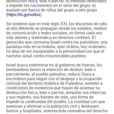
destrucción física, total o parcial; d) medidas destinadas
a impedir los nacimientos en el seno del grupo; e)
traslado por fuerza de niños del grupo a otro grupo
(
https://rb.gy/vultno
).
Se sostiene que en este siglo XXI, los discursos de odio
al otro diferente se propagan desde los estados, medios
de comunicación y redes sociales, en forma cada vez
más abierta y sistemática en diversos confines. El
genocidio que consuma Israel contra los palestinos, una
paradoja más en la historia, ayer víctima, hoy victimario,
no deja de ser equiparable a la perversidad con que el
nazismo actuó contra innumerables pueblos.
Israel busca exterminar no al gobierno de Hamas, los
bombardeos tienen la intención de destruir, total o
parcialmente, al pueblo palestino, reducir Gaza a
escombros para seguir con el despojo y la ocupación
colonial del territorio histórico de Palestina, someter a
condiciones de existencia que hayan de acarrear su
destrucción física, total o parcial, aniquilar sus infancias
y sus mujeres, sus fuentes de vida, una forma de
impedir la continuidad del pueblo. La crueldad con que
asesinan y eliminan a la población civil y destruyen
barrios y hospitales, violenta toda normativa del derecho