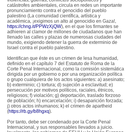
catástrofes ambientales, circula en redes un importante
pronunciamiento contra el genocidio del pueblo
palestino (La comunidad científica, artística y
académica, ¡exigimos un alto al genocidio en Gaza!,
https://chng.it/PPWzXjQW
), en el que los firmantes se
adhieren al clamor de millones de ciudadanos que han
llenado las calles y plazas de numerosas ciudades del
mundo, exigiendo detener la guerra de exterminio de
Israel contra el pueblo palestino.
Identifican que éste es un crimen de lesa humanidad,
definido en el capítulo 7 del Estatuto de Roma de la
Corte Penal Internacional, como la comisión sistemática
dirigida por un gobierno o por una organización política
o grupo cualquiera de los actos siguientes: a) asesinato;
b) exterminio; c) tortura; d) sujeción a esclavitud; e)
persecución por motivos políticos, raciales, étnicos,
religiosos; f) violación; g) deportación, traslado forzoso
de población; h) encarcelación; i) desaparición forzada;
j) otros actos inhumanos; k) el crimen de apartheid
(
https://rb.gy/b8hgxq
).
Por tanto, debe ser condenado por la Corte Penal
Internacional, y sus responsables llevados a juicio.