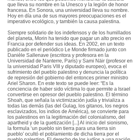
que lleva su nombre en la Unesco y la legión de honor
francesa. En Sonora, una universidad lleva su nombre.
Hoy en día una de sus mayores preocupaciones es el
imperativo ecológico, y también la causa palestina.
Siempre solidario de los indefensos y de los humillados
del planeta, Morin ha tenido que pagar un alto precio en
Francia por defender sus ideas. En 2002, en un texto
publicado en el periódico Le Monde firmado junto con
Danièle Sallenave (escritora y profesora en la
Universidad de Nanterre, París) y Sami Näir (profesor en
la universidad Paris VIII y diputado europeo), evoca el
sufrimiento del pueblo palestino y denuncia la política
de represión del gobierno del entonces primer ministro
Ariel Sharon. En este texto se puede leer: “Es la
conciencia de haber sido víctima lo que permite a Israel
convertirse en opresor del pueblo palestino. El término
Shoah, que señala la victimización judía y trivializa a
todas las demás (las del Gulag, los gitanos, los negros
esclavizados, los indios de América), se convierte para
los palestinos en la legitimación del colonialismo, del
apartheid y de la guetización [...] Al inicio del sionismo,
la formula ‘un pueblo sin tierra para una tierra sin
pueblo’ ocultó el poblamiento de dicha tierra por el
pueblo palestino. El derecho de los judíos a una nación