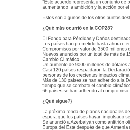
"Este acuerdo representa un conjunto de b
aumentando la ambición y la acción por el 
Estos son algunos de los otros puntos de
¿Qué más ocurrió en la COP28?
El Fondo para Pérdidas y Daños destinado a
Los países han prometido hasta ahora cien
Compromisos por valor de 3500 millones d
Nuevos anuncios por un total de más de 1
Cambio Climático
Un aumento de 9000 millones de dólares an
Casi 120 países respaldaron la Declaració
personas de los crecientes impactos climá
Más de 130 países se han adherido a la De
tiempo que se combate el cambio climátic
66 países se han adherido al compromiso m
¿Qué sigue?
}
La próxima ronda de planes nacionales de 
espera que los países hayan impulsado s
Se anunció a Azerbaiyán como anfitrión ofi
Europa del Este después de que Armenia re