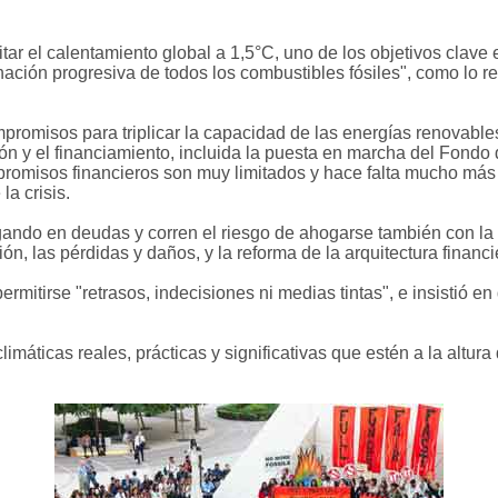
tar el calentamiento global a 1,5°C, uno de los objetivos clave 
inación progresiva de todos los combustibles fósiles", como lo 
omisos para triplicar la capacidad de las energías renovables 
ón y el financiamiento, incluida la puesta en marcha del Fondo
omisos financieros son muy limitados y hace falta mucho más pa
a crisis.
ndo en deudas y corren el riesgo de ahogarse también con la s
n, las pérdidas y daños, y la reforma de la arquitectura financi
itirse "retrasos, indecisiones ni medias tintas", e insistió en 
imáticas reales, prácticas y significativas que estén a la altura d