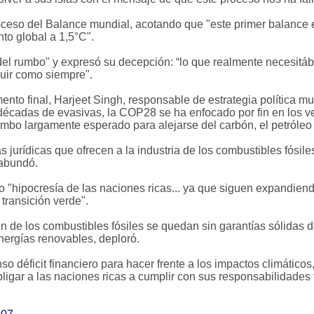
ceso del Balance mundial, acotando que "este primer balance e
to global a 1,5°C".
 del rumbo" y expresó su decepción: “lo que realmente necesit
uir como siempre".
nto final, Harjeet Singh, responsable de estrategia política mu
décadas de evasivas, la COP28 se ha enfocado por fin en los ver
rumbo largamente esperado para alejarse del carbón, el petróleo 
as jurídicas que ofrecen a la industria de los combustibles fó
 abundó.
mo "hipocresía de las naciones ricas... ya que siguen expandi
transición verde".
 de los combustibles fósiles se quedan sin garantías sólidas 
energías renovables, deploró.
déficit financiero para hacer frente a los impactos climáticos,
igar a las naciones ricas a cumplir con sus responsabilidades 