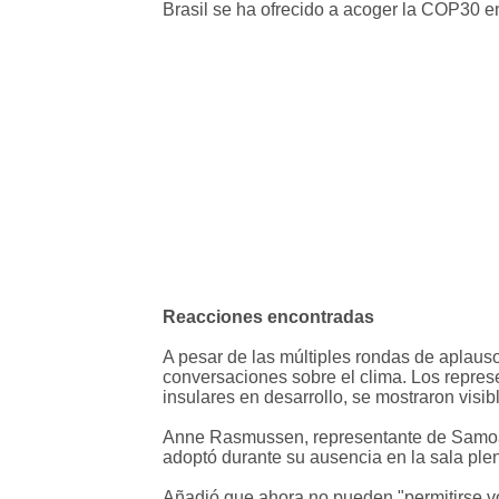
Brasil se ha ofrecido a acoger la COP30 
Reacciones encontradas
A pesar de las múltiples rondas de aplauso
conversaciones sobre el clima. Los represe
insulares en desarrollo, se mostraron visi
Anne Rasmussen, representante de Samoa y
adoptó durante su ausencia en la sala ple
Añadió que ahora no pueden "permitirse vo