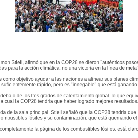
mon Stiell, afirmó que en la COP28 se dieron "auténticos pasos 
s para la acción climática, no una victoria en la línea de meta"
ne como objetivo ayudar a las naciones a alinear sus planes cli
 suficientemente rápido, pero es "innegable" que está ganando 
or debajo de los tres grados de calentamiento global, lo que equ
 la cual la COP28 tendría que haber logrado mejores resultados
ida de la sala principal, Stiell señaló que la COP28 tendría que
combustibles fósiles y su contaminación, que está quemando el 
pletamente la página de los combustibles fósiles, está claro qu