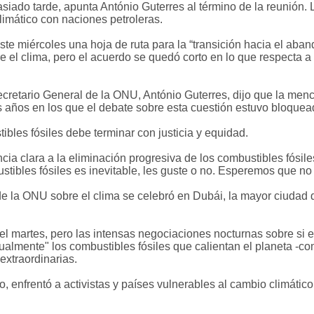
iado tarde, apunta António Guterres al término de la reunión. 
climático con naciones petroleras.
e miércoles una hoja de ruta para la “transición hacia el aband
 el clima, pero el acuerdo se quedó corto en lo que respecta a l
ecretario General de la ONU, António Guterres, dijo que la menc
 años en los que el debate sobre esta cuestión estuvo bloquea
ibles fósiles debe terminar con justicia y equidad.
cia clara a la eliminación progresiva de los combustibles fósile
stibles fósiles es inevitable, les guste o no. Esperemos que no
de la ONU sobre el clima se celebró en Dubái, la mayor ciudad d
 martes, pero las intensas negociaciones nocturnas sobre si el
almente" los combustibles fósiles que calientan el planeta -como
 extraordinarias.
bo, enfrentó a activistas y países vulnerables al cambio climáti