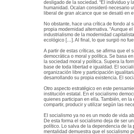
desligado de la sociedad. “El individuo y l
humanidad. Ocalan consideró necesario util
liberal de gran alcance que se desató en e
No obstante, hace una crítica de fondo al 
propia modernidad alternativa. “Aunque el 
industrialismo de la modernidad capitalis
ecológico […]. Al final, lo que surgió no f
A partir de estas críticas, se afirma que e
democrática o moral y política. Se basa en
la sociedad moral y política. Supera la for
base de toda libertad e igualdad. El socia
organización libre y participación igualita
desarrollando su propia existencia. El soc
Otro aspecto estratégico en este pensami
institución estatal. En el socialismo demo
quienes participan en ella. También, en la
compartir, producir y utilizar según las ne
El socialismo ya no es un modo de vida ab
De esta forma el socialismo deja de ser un
político. Lo salva de la dependencia de la 
mentalidad demuestra que el socialismo pu