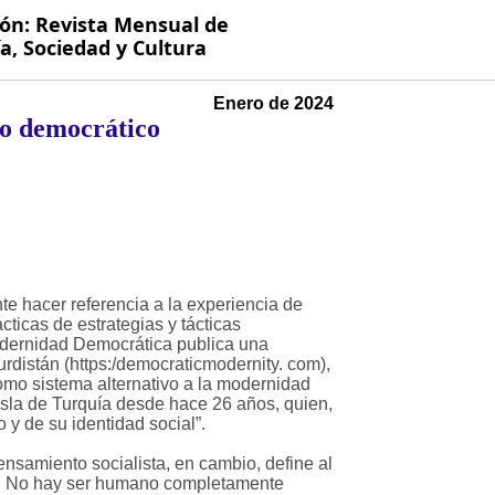
ión: Revista Mensual de
, Sociedad y Cultura
Enero de 2024
mo democrático
nte hacer referencia a la experiencia de
cticas de estrategias y tácticas
Modernidad Democrática publica una
rdistán (https:/democraticmodernity. com),
como sistema alternativo a la modernidad
isla de Turquía desde hace 26 años, quien,
 y de su identidad social”.
ensamiento socialista, en cambio, define al
es. No hay ser humano completamente