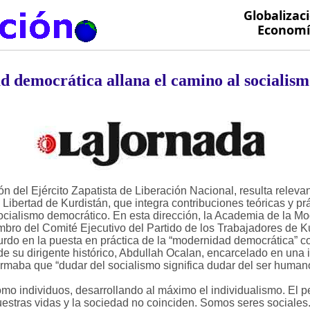
Globalizac
Economía
 democrática allana el camino al socialis
ón del Ejército Zapatista de Liberación Nacional, resulta releva
ibertad de Kurdistán, que integra contribuciones teóricas y prá
socialismo democrático. En esta dirección, la Academia de la 
bro del Comité Ejecutivo del Partido de los Trabajadores de Ku
kurdo en la puesta en práctica de la “modernidad democrática” 
de su dirigente histórico, Abdullah Ocalan, encarcelado en una 
firmaba que “dudar del socialismo significa dudar del ser humano
omo individuos, desarrollando al máximo el individualismo. El p
uestras vidas y la sociedad no coinciden. Somos seres social