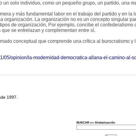
anto un solo individuo, como un pequeño grupo, un partido, una r
era y más fundamental labor en el trabajo del partido y en la 
la organización. La organización no es un concepto singular pa
 tipos de organización, Por ejemplo, concibe el confederalism
 que se entrelazan y complementan entre sí.
amado conceptual que comprende una crítica al burocratismo y 
01/05/opinion/la-modernidad-democratica-allana-el-camino-al-
esde 1997.
BUSCAR
en
Globalización