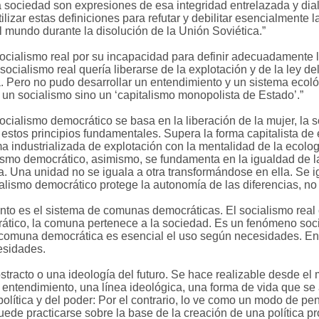
a sociedad son expresiones de esa integridad entrelazada y dialéc
izar estas definiciones para refutar y debilitar esencialmente 
l mundo durante la disolución de la Unión Soviética.”
socialismo real por su incapacidad para definir adecuadamente l
socialismo real quería liberarse de la explotación y de la ley d
ta. Pero no pudo desarrollar un entendimiento y un sistema ecol
ue un socialismo sino un ‘capitalismo monopolista de Estado’.”
l socialismo democrático se basa en la liberación de la mujer, la
 estos principios fundamentales. Supera la forma capitalista de 
ma industrializada de explotación con la mentalidad de la ecologí
lismo democrático, asimismo, se fundamenta en la igualdad de l
ria. Una unidad no se iguala a otra transformándose en ella. Se 
ialismo democrático protege la autonomía de las diferencias, no 
ento es el sistema de comunas democráticas. El socialismo re
crático, la comuna pertenece a la sociedad. Es un fenómeno soc
 comuna democrática es esencial el uso según necesidades. En ell
cesidades.
stracto o una ideología del futuro. Se hace realizable desde e
 entendimiento, una línea ideológica, una forma de vida que se
política y del poder: Por el contrario, lo ve como un modo de pe
ede practicarse sobre la base de la creación de una política 