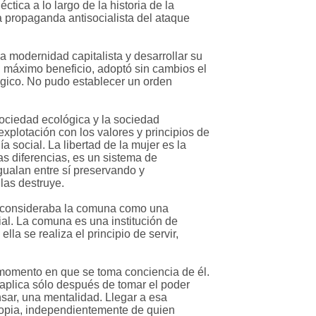
tica a lo largo de la historia de la
la propaganda antisocialista del ataque
a modernidad capitalista y desarrollar su
el máximo beneficio, adoptó sin cambios el
ógico. No pudo establecer un orden
 sociedad ecológica y la sociedad
explotación con los valores y principios de
a social. La libertad de la mujer es la
as diferencias, es un sistema de
igualan entre sí preservando y
las destruye.
al consideraba la comuna como una
ial. La comuna es una institución de
a se realiza el principio de servir,
l momento en que se toma conciencia de él.
 aplica sólo después de tomar el poder
nsar, una mentalidad. Llegar a esa
propia, independientemente de quien