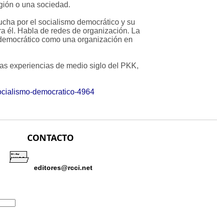
egión o una sociedad.
lucha por el socialismo democrático y su
ra él. Habla de redes de organización. La
o democrático como una organización en
las experiencias de medio siglo del PKK,
socialismo-democratico-4964
CONTACTO
editores@rcci.net