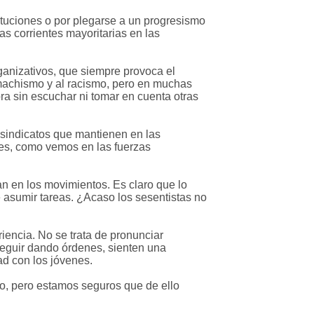
tituciones o por plegarse a un progresismo
s corrientes mayoritarias en las
rganizativos, que siempre provoca el
 machismo y al racismo, pero en muchas
a sin escuchar ni tomar en cuenta otras
y sindicatos que mantienen en las
les, como vemos en las fuerzas
an en los movimientos. Es claro que lo
 asumir tareas. ¿Acaso los sesentistas no
iencia. No se trata de pronunciar
 seguir dando órdenes, sienten una
ad con los jóvenes.
, pero estamos seguros que de ello