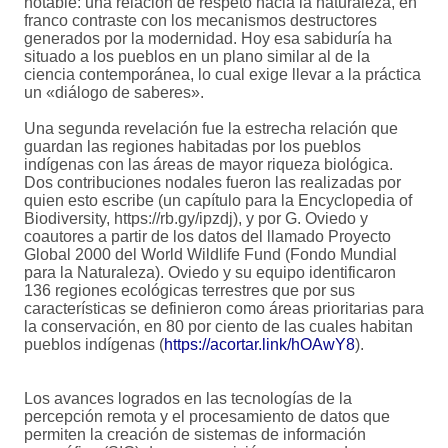
notable: una relación de respeto hacia la naturaleza, en
franco contraste con los mecanismos destructores
generados por la modernidad. Hoy esa sabiduría ha
situado a los pueblos en un plano similar al de la
ciencia contemporánea, lo cual exige llevar a la práctica
un «diálogo de saberes».
Una segunda revelación fue la estrecha relación que
guardan las regiones habitadas por los pueblos
indígenas con las áreas de mayor riqueza biológica.
Dos contribuciones nodales fueron las realizadas por
quien esto escribe (un capítulo para la Encyclopedia of
Biodiversity, https://rb.gy/ipzdj), y por G. Oviedo y
coautores a partir de los datos del llamado Proyecto
Global 2000 del World Wildlife Fund (Fondo Mundial
para la Naturaleza). Oviedo y su equipo identificaron
136 regiones ecológicas terrestres que por sus
características se definieron como áreas prioritarias para
la conservación, en 80 por ciento de las cuales habitan
pueblos indígenas (
https://acortar.link/hOAwY8
).
Los avances logrados en las tecnologías de la
percepción remota y el procesamiento de datos que
permiten la creación de sistemas de información