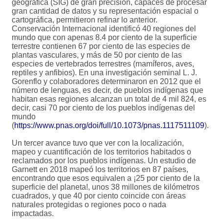
geográfica (SIG) de gran precisión, capaces de procesar
gran cantidad de datos y su representación espacial o
cartográfica, permitieron refinar lo anterior.
Conservación Internacional identificó 40 regiones del
mundo que con apenas 8.4 por ciento de la superficie
terrestre contienen 67 por ciento de las especies de
plantas vasculares, y más de 50 por ciento de las
especies de vertebrados terrestres (mamíferos, aves,
reptiles y anfibios). En una investigación seminal L. J.
Gorenflo y colaboradores determinaron en 2012 que el
número de lenguas, es decir, de pueblos indígenas que
habitan esas regiones alcanzan un total de 4 mil 824, es
decir, casi 70 por ciento de los pueblos indígenas del
mundo
(
https://www.pnas.org/doi/full/10.1073/pnas.1117511109
).
Un tercer avance tuvo que ver con la localización,
mapeo y cuantificación de los territorios habitados o
reclamados por los pueblos indígenas. Un estudio de
Garnett en 2018 mapeó los territorios en 87 países,
encontrando que esos equivalen a ¡25 por ciento de la
superficie del planeta!, unos 38 millones de kilómetros
cuadrados, y que 40 por ciento coincide con áreas
naturales protegidas o regiones poco o nada
impactadas.