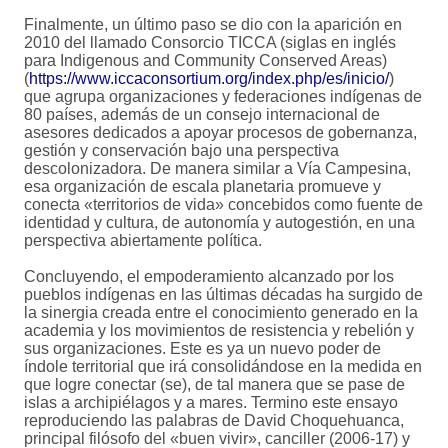
Finalmente, un último paso se dio con la aparición en
2010 del llamado Consorcio TICCA (siglas en inglés
para Indigenous and Community Conserved Areas)
(
https://www.iccaconsortium.org/index.php/es/inicio/
)
que agrupa organizaciones y federaciones indígenas de
80 países, además de un consejo internacional de
asesores dedicados a apoyar procesos de gobernanza,
gestión y conservación bajo una perspectiva
descolonizadora. De manera similar a Vía Campesina,
esa organización de escala planetaria promueve y
conecta «territorios de vida» concebidos como fuente de
identidad y cultura, de autonomía y autogestión, en una
perspectiva abiertamente política.
Concluyendo, el empoderamiento alcanzado por los
pueblos indígenas en las últimas décadas ha surgido de
la sinergia creada entre el conocimiento generado en la
academia y los movimientos de resistencia y rebelión y
sus organizaciones. Este es ya un nuevo poder de
índole territorial que irá consolidándose en la medida en
que logre conectar (se), de tal manera que se pase de
islas a archipiélagos y a mares. Termino este ensayo
reproduciendo las palabras de David Choquehuanca,
principal filósofo del «buen vivir», canciller (2006-17) y