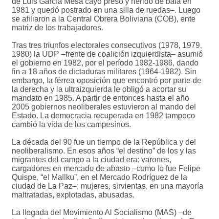
de Luis García Mesa cayó preso y herido de bala en
1981 y quedó postrado en una silla de ruedas–. Luego
se afiliaron a la Central Obrera Boliviana (COB), ente
matriz de los trabajadores.
Tras tres triunfos electorales consecutivos (1978, 1979,
1980) la UDP –frente de coalición izquierdista– asumió
el gobierno en 1982, por el período 1982-1986, dando
fin a 18 años de dictaduras militares (1964-1982). Sin
embargo, la férrea oposición que encontró por parte de
la derecha y la ultraizquierda le obligó a acortar su
mandato en 1985. A partir de entonces hasta el año
2005 gobiernos neoliberales estuvieron al mando del
Estado. La democracia recuperada en 1982 tampoco
cambió la vida de los campesinos.
La década del 90 fue un tiempo de la República y del
neoliberalismo. En esos años “el destino” de los y las
migrantes del campo a la ciudad era: varones,
cargadores en mercado de abasto –como lo fue Felipe
Quispe, “el Mallku”, en el Mercado Rodríguez de la
ciudad de La Paz–; mujeres, sirvientas, en una mayoría
maltratadas, explotadas, abusadas.
La llegada del Movimiento Al Socialismo (MAS) –de