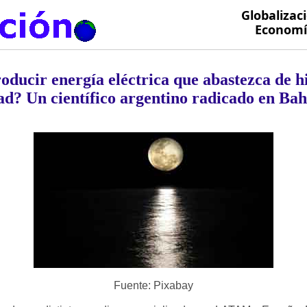
Globalizac
Economía
ducir energía eléctrica que abastezca de h
d? Un científico argentino radicado en Bah
Fuente: Pixabay