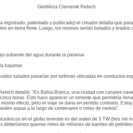
Gentileza Clemente Rebich
a registrado, patentado y publicado) el creador detalla que para
os en tierra firme. Luego, los mismos serían botados y tirados
lujo subiente del agua durante la pleamar
 la bajamar.
uidos salados pasarían por turbinas ubicadas en conductos es
bich detalló: "En Bahía Blanca, una ciudad con canales naveg
nco horas. Esto hace aparecer un torrente que permitiría llena
mismo efecto, pero el viaje se daría en sentido contrario. Esto
randes aspas a lo largo de centenares o miles de metros".
ceánicos en el globo terrestre es del orden de 3 TW (tres mil mi
s deberíamos quemar miles de millones de barriles de petróleo