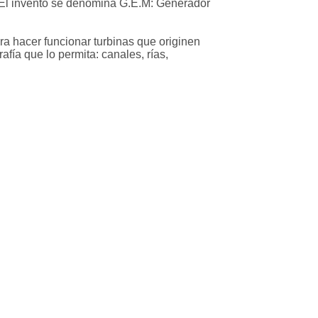
 El invento se denomina G.E.M: Generador
a hacer funcionar turbinas que originen
fía que lo permita: canales, rías,