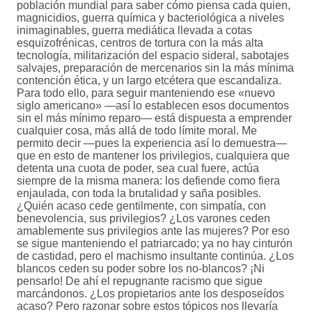
población mundial para saber cómo piensa cada quien,
magnicidios, guerra química y bacteriológica a niveles
inimaginables, guerra mediática llevada a cotas
esquizofrénicas, centros de tortura con la más alta
tecnología, militarización del espacio sideral, sabotajes
salvajes, preparación de mercenarios sin la más mínima
contención ética, y un largo etcétera que escandaliza.
Para todo ello, para seguir manteniendo ese «nuevo
siglo americano» —así lo establecen esos documentos
sin el más mínimo reparo— está dispuesta a emprender
cualquier cosa, más allá de todo límite moral. Me
permito decir —pues la experiencia así lo demuestra—
que en esto de mantener los privilegios, cualquiera que
detenta una cuota de poder, sea cual fuere, actúa
siempre de la misma manera: los defiende como fiera
enjaulada, con toda la brutalidad y saña posibles.
¿Quién acaso cede gentilmente, con simpatía, con
benevolencia, sus privilegios? ¿Los varones ceden
amablemente sus privilegios ante las mujeres? Por eso
se sigue manteniendo el patriarcado; ya no hay cinturón
de castidad, pero el machismo insultante continúa. ¿Los
blancos ceden su poder sobre los no-blancos? ¡Ni
pensarlo! De ahí el repugnante racismo que sigue
marcándonos. ¿Los propietarios ante los desposeídos
acaso? Pero razonar sobre estos tópicos nos llevaría