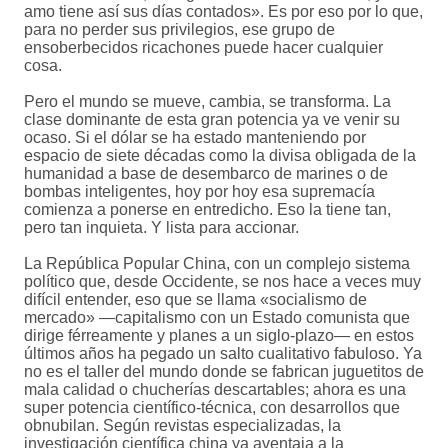
amo tiene así sus días contados». Es por eso por lo que,
para no perder sus privilegios, ese grupo de
ensoberbecidos ricachones puede hacer cualquier
cosa.
Pero el mundo se mueve, cambia, se transforma. La
clase dominante de esta gran potencia ya ve venir su
ocaso. Si el dólar se ha estado manteniendo por
espacio de siete décadas como la divisa obligada de la
humanidad a base de desembarco de marines o de
bombas inteligentes, hoy por hoy esa supremacía
comienza a ponerse en entredicho. Eso la tiene tan,
pero tan inquieta. Y lista para accionar.
La República Popular China, con un complejo sistema
político que, desde Occidente, se nos hace a veces muy
difícil entender, eso que se llama «socialismo de
mercado» —capitalismo con un Estado comunista que
dirige férreamente y planes a un siglo-plazo— en estos
últimos años ha pegado un salto cualitativo fabuloso. Ya
no es el taller del mundo donde se fabrican juguetitos de
mala calidad o chucherías descartables; ahora es una
super potencia científico-técnica, con desarrollos que
obnubilan. Según revistas especializadas, la
investigación científica china ya aventaja a la