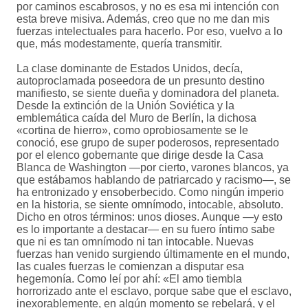
por caminos escabrosos, y no es esa mi intención con
esta breve misiva. Además, creo que no me dan mis
fuerzas intelectuales para hacerlo. Por eso, vuelvo a lo
que, más modestamente, quería transmitir.
La clase dominante de Estados Unidos, decía,
autoproclamada poseedora de un presunto destino
manifiesto, se siente dueña y dominadora del planeta.
Desde la extinción de la Unión Soviética y la
emblemática caída del Muro de Berlín, la dichosa
«cortina de hierro», como oprobiosamente se le
conoció, ese grupo de super poderosos, representado
por el elenco gobernante que dirige desde la Casa
Blanca de Washington —por cierto, varones blancos, ya
que estábamos hablando de patriarcado y racismo—, se
ha entronizado y ensoberbecido. Como ningún imperio
en la historia, se siente omnímodo, intocable, absoluto.
Dicho en otros términos: unos dioses. Aunque —y esto
es lo importante a destacar— en su fuero íntimo sabe
que ni es tan omnímodo ni tan intocable. Nuevas
fuerzas han venido surgiendo últimamente en el mundo,
las cuales fuerzas le comienzan a disputar esa
hegemonía. Como leí por ahí: «El amo tiembla
horrorizado ante el esclavo, porque sabe que el esclavo,
inexorablemente, en algún momento se rebelará, y el