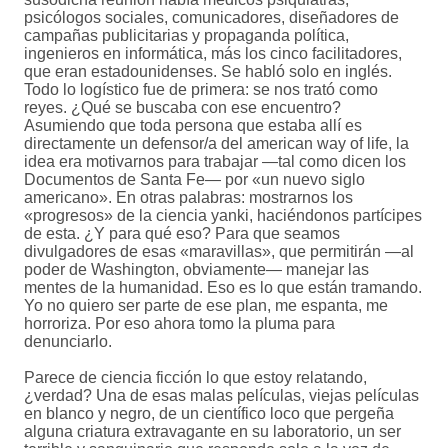
psicólogos sociales, comunicadores, diseñadores de
campañas publicitarias y propaganda política,
ingenieros en informática, más los cinco facilitadores,
que eran estadounidenses. Se habló solo en inglés.
Todo lo logístico fue de primera: se nos trató como
reyes. ¿Qué se buscaba con ese encuentro?
Asumiendo que toda persona que estaba allí es
directamente un defensor/a del american way of life, la
idea era motivarnos para trabajar —tal como dicen los
Documentos de Santa Fe— por «un nuevo siglo
americano». En otras palabras: mostrarnos los
«progresos» de la ciencia yanki, haciéndonos partícipes
de esta. ¿Y para qué eso? Para que seamos
divulgadores de esas «maravillas», que permitirán —al
poder de Washington, obviamente— manejar las
mentes de la humanidad. Eso es lo que están tramando.
Yo no quiero ser parte de ese plan, me espanta, me
horroriza. Por eso ahora tomo la pluma para
denunciarlo.
Parece de ciencia ficción lo que estoy relatando,
¿verdad? Una de esas malas películas, viejas películas
en blanco y negro, de un científico loco que pergeña
alguna criatura extravagante en su laboratorio, un ser