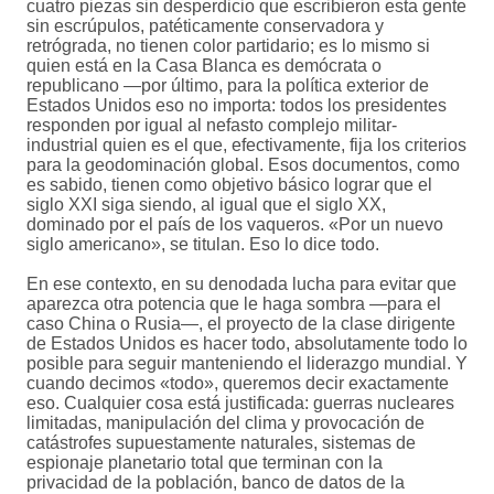
cuatro piezas sin desperdicio que escribieron esta gente
sin escrúpulos, patéticamente conservadora y
retrógrada, no tienen color partidario; es lo mismo si
quien está en la Casa Blanca es demócrata o
republicano —por último, para la política exterior de
Estados Unidos eso no importa: todos los presidentes
responden por igual al nefasto complejo militar-
industrial quien es el que, efectivamente, fija los criterios
para la geodominación global. Esos documentos, como
es sabido, tienen como objetivo básico lograr que el
siglo XXI siga siendo, al igual que el siglo XX,
dominado por el país de los vaqueros. «Por un nuevo
siglo americano», se titulan. Eso lo dice todo.
En ese contexto, en su denodada lucha para evitar que
aparezca otra potencia que le haga sombra —para el
caso China o Rusia—, el proyecto de la clase dirigente
de Estados Unidos es hacer todo, absolutamente todo lo
posible para seguir manteniendo el liderazgo mundial. Y
cuando decimos «todo», queremos decir exactamente
eso. Cualquier cosa está justificada: guerras nucleares
limitadas, manipulación del clima y provocación de
catástrofes supuestamente naturales, sistemas de
espionaje planetario total que terminan con la
privacidad de la población, banco de datos de la