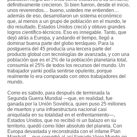
definitivamente crecieron. Si bien fueron, desde el inicio,
unos reverendos… bueno, ustedes me entienden…
además de eso, desarrollaron un sistema económico
que, al menos a un grupo de población en el mundo, le
dio resultado. Estados Unidos creció y obtuvo grandes
logros científico-técnicos. Eso es innegable. Tanto, que
dejó atrás a Europa, y andando el tiempo, llegó a
dominar buena parte del globo terráqueo. Para la
postguerra del 45 producía una tercera parte del
producto global con tecnologías de avanzada, y con una
población que es el 2% de la población planetaria total,
consumía el 25% de todos los recursos del mundo. Un
trabajador yanki podía sentirse opulento, porque
realmente lo era comparado con otros trabajadores del
mundo.
Como es sabido, para después de terminada la
Segunda Guerra Mundial —que, en realidad, fue
ganada por la Unión Soviética, quien puso 25 millones
de muertos y una infraestructura nacional casi
aniquilada en su totalidad en el enfrentamiento—,
Estados Unidos, que no recibió ni un balazo en su
territorio, quedó como líder absoluto del planeta. Con
Europa devastada y reconstruida con el infame Plan
Marshall —que convirtió al así llamado Viejo Mundo en