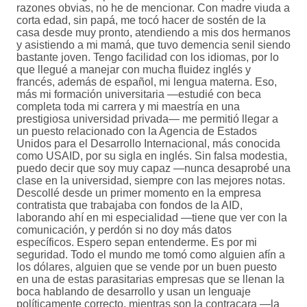
razones obvias, no he de mencionar. Con madre viuda a
corta edad, sin papá, me tocó hacer de sostén de la
casa desde muy pronto, atendiendo a mis dos hermanos
y asistiendo a mi mamá, que tuvo demencia senil siendo
bastante joven. Tengo facilidad con los idiomas, por lo
que llegué a manejar con mucha fluidez inglés y
francés, además de español, mi lengua materna. Eso,
más mi formación universitaria —estudié con beca
completa toda mi carrera y mi maestría en una
prestigiosa universidad privada— me permitió llegar a
un puesto relacionado con la Agencia de Estados
Unidos para el Desarrollo Internacional, más conocida
como USAID, por su sigla en inglés. Sin falsa modestia,
puedo decir que soy muy capaz —nunca desaprobé una
clase en la universidad, siempre con las mejores notas.
Descollé desde un primer momento en la empresa
contratista que trabajaba con fondos de la AID,
laborando ahí en mi especialidad —tiene que ver con la
comunicación, y perdón si no doy más datos
específicos. Espero sepan entenderme. Es por mi
seguridad. Todo el mundo me tomó como alguien afín a
los dólares, alguien que se vende por un buen puesto
en una de estas parasitarias empresas que se llenan la
boca hablando de desarrollo y usan un lenguaje
políticamente correcto, mientras son la contracara —la