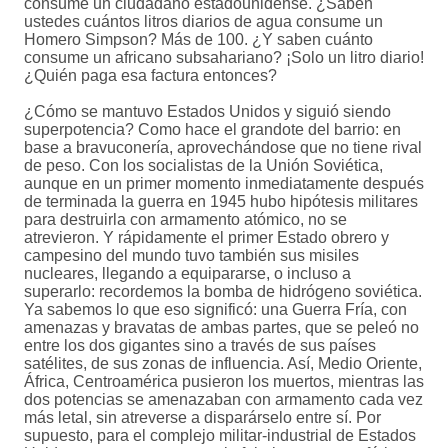
consume un ciudadano estadounidense. ¿Saben
ustedes cuántos litros diarios de agua consume un
Homero Simpson? Más de 100. ¿Y saben cuánto
consume un africano subsahariano? ¡Solo un litro diario!
¿Quién paga esa factura entonces?
¿Cómo se mantuvo Estados Unidos y siguió siendo
superpotencia? Como hace el grandote del barrio: en
base a bravuconería, aprovechándose que no tiene rival
de peso. Con los socialistas de la Unión Soviética,
aunque en un primer momento inmediatamente después
de terminada la guerra en 1945 hubo hipótesis militares
para destruirla con armamento atómico, no se
atrevieron. Y rápidamente el primer Estado obrero y
campesino del mundo tuvo también sus misiles
nucleares, llegando a equipararse, o incluso a
superarlo: recordemos la bomba de hidrógeno soviética.
Ya sabemos lo que eso significó: una Guerra Fría, con
amenazas y bravatas de ambas partes, que se peleó no
entre los dos gigantes sino a través de sus países
satélites, de sus zonas de influencia. Así, Medio Oriente,
África, Centroamérica pusieron los muertos, mientras las
dos potencias se amenazaban con armamento cada vez
más letal, sin atreverse a disparárselo entre sí. Por
supuesto, para el complejo militar-industrial de Estados