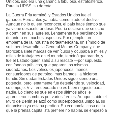
Unidos, eso era una ganancia fabulosa, estratosférica.
Para la URSS, su derrota.
La Guerra Fría terminó, y Estados Unidos fue el
ganador. Pero antes ya había comenzado el declive.
Aunque no lo quiera reconocer, el país hace tiempo que
ya viene desacelerándose. Podría decirse que se echó
a dormir en sus laureles. Lentamente fue perdiendo la
delantera en muchos aspectos. Por ejemplo: un
emblema de la industria norteamericana, un símbolo de
su hiper desarrollo, la General Motors Company, que
fabricaba siete marcas de vehículos y ocupaba a miles y
miles de trabajares en el mundo, terminó quebrando, y
fue el Estado quien salió a su rescate —por supuesto,
con fondos públicos, que pagaron los mismos
ciudadanos. Los vehículos japoneses, menos
consumidores de petróleo, más baratos, la hicieron
hundir. Sin dudas Estados Unidos sigue siendo una
potencia, pero lentamente fue deteniendo su velocidad,
su empuje. Vivir endeudado no es buen negocio para
nadie. Lo cierto es que en estos últimos años le
aparecieron sombras por varios frentes. Aunque caído el
Muro de Berlín se alzó como superpotencia unipolar, su
dinamismo ya estaba perdido. Su economía, cosa de la
que la prensa capitalista prefiere no hablar, se empezó a