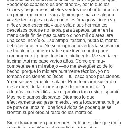
«poderoso caballero es don dinero», por lo que los
sucios y asquerosos billetes verdes me obnubilaron en
un primer momento. Para alguien que más de alguna
vez se tenía que acostar con el estómago vacío en su
niñez y adolescencia y que veía a sus hermanitos
descalzos porque no había para zapatos, tener en la
mano cada fin de mes cuatro o cinco mil dólares, era
una cosa increíble. Eso atrapa, fascina, nubla la mente,
debo reconocerlo. No se imaginan ustedes la sensación
de triunfo inconmensurable que tuve cuando pude
comprarme mi primer teléfono inteligente. Me sentía en
la cima. Así me pasé varios años. Como era muy
competente en mi trabajo —no me avergüenzo de lo
hecho, porque lo mío era puramente técnico, yo no
tomaba decisiones políticas— fui escalando posiciones.
Y consecuentemente: salario. Pero lo recién sucedido
me asqueó de tal manera que decidí renunciar. Y,
además, me decidió a hacer público todo este disparate.
Mas no digamos disparate. Digamos lo que
efectivamente es: ¡esta mierda!, ¡esta loca aventura hija
de puta de unos millonarios ávidos de poder que se
sienten superiores al resto de los mortales!
Sin extraviarme en pormenores, entonces, diré que en la
susodicha reunión había médicos psiquiatras,