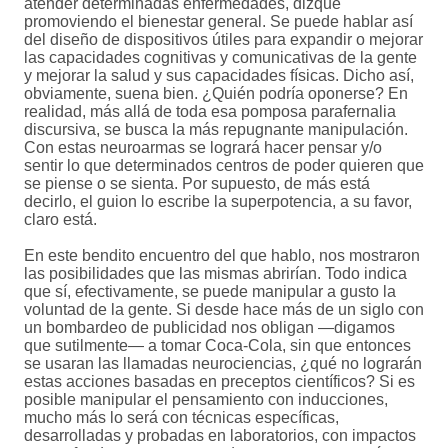
atender determinadas enfermedades, dizque
promoviendo el bienestar general. Se puede hablar así
del diseño de dispositivos útiles para expandir o mejorar
las capacidades cognitivas y comunicativas de la gente
y mejorar la salud y sus capacidades físicas. Dicho así,
obviamente, suena bien. ¿Quién podría oponerse? En
realidad, más allá de toda esa pomposa parafernalia
discursiva, se busca la más repugnante manipulación.
Con estas neuroarmas se logrará hacer pensar y/o
sentir lo que determinados centros de poder quieren que
se piense o se sienta. Por supuesto, de más está
decirlo, el guion lo escribe la superpotencia, a su favor,
claro está.
En este bendito encuentro del que hablo, nos mostraron
las posibilidades que las mismas abrirían. Todo indica
que sí, efectivamente, se puede manipular a gusto la
voluntad de la gente. Si desde hace más de un siglo con
un bombardeo de publicidad nos obligan —digamos
que sutilmente— a tomar Coca-Cola, sin que entonces
se usaran las llamadas neurociencias, ¿qué no lograrán
estas acciones basadas en preceptos científicos? Si es
posible manipular el pensamiento con inducciones,
mucho más lo será con técnicas específicas,
desarrolladas y probadas en laboratorios, con impactos