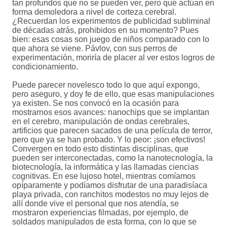
tan profundos que no se pueden ver, pero que actúan en
forma demoledora a nivel de corteza cerebral.
¿Recuerdan los experimentos de publicidad subliminal
de décadas atrás, prohibidos en su momento? Pues
bien: esas cosas son juego de niños comparado con lo
que ahora se viene. Pávlov, con sus perros de
experimentación, moriría de placer al ver estos logros de
condicionamiento.
Puede parecer novelesco todo lo que aquí expongo,
pero aseguro, y doy fe de ello, que esas manipulaciones
ya existen. Se nos convocó en la ocasión para
mostrarnos esos avances: nanochips que se implantan
en el cerebro, manipulación de ondas cerebrales,
artificios que parecen sacados de una película de terror,
pero que ya se han probado. Y lo peor: ¡son efectivos!
Convergen en todo esto distintas disciplinas, que
pueden ser interconectadas, como la nanotecnología, la
biotecnología, la informática y las llamadas ciencias
cognitivas. En ese lujoso hotel, mientras comíamos
opíparamente y podíamos disfrutar de una paradisíaca
playa privada, con ranchitos modestos no muy lejos de
allí donde vive el personal que nos atendía, se
mostraron experiencias filmadas, por ejemplo, de
soldados manipulados de esta forma, con lo que se