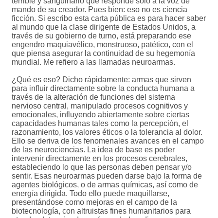
terrible y sanguinario que responde solo a la voz de
mando de su creador. Pues bien: eso no es ciencia
ficción. Si escribo esta carta pública es para hacer saber
al mundo que la clase dirigente de Estados Unidos, a
través de su gobierno de turno, está preparando ese
engendro maquiavélico, monstruoso, patético, con el
que piensa asegurar la continuidad de su hegemonía
mundial. Me refiero a las llamadas neuroarmas.
¿Qué es eso? Dicho rápidamente: armas que sirven
para influir directamente sobre la conducta humana a
través de la alteración de funciones del sistema
nervioso central, manipulado procesos cognitivos y
emocionales, influyendo abiertamente sobre ciertas
capacidades humanas tales como la percepción, el
razonamiento, los valores éticos o la tolerancia al dolor.
Ello se deriva de los fenomenales avances en el campo
de las neurociencias. La idea de base es poder
intervenir directamente en los procesos cerebrales,
estableciendo lo que las personas deben pensar y/o
sentir. Esas neuroarmas pueden darse bajo la forma de
agentes biológicos, o de armas químicas, así como de
energía dirigida. Todo ello puede maquillarse,
presentándose como mejoras en el campo de la
biotecnología, con altruistas fines humanitarios para