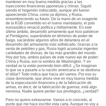
mantener en muy buena medida gracias a las
inyecciones financieras japonesas y chinas. Siguió
siendo el hegemón indiscutido, aunque ahí fueron
apareciendo China, como ya dijimos, y Rusia,
ensombreciendo su futuro. De la mano de un exagente
de la KGB convertido en el nuevo mandatario, el país
euroasiático renació política y militarmente. En este
último ámbito, desarrolló armamento que hizo palidecer
al Pentágono, superándolo en términos de poder de
fuego, sacándole algunos años de delantera en el
desarrollo del armamento más sofisticado. Gracias a la
venta de petróleo y gas, Rusia logró acumular ingentes
cantidades de divisas, de las más grandes del mundo.
Hoy por hoy, ambos países de este nuevo eje de poder:
China y Rusia, son la sombra de Washington. Y en
verdad se la están poniendo bien difícil. ¿Se imaginan
lo que va a pasarle a la nación americana si se destrona
el dólar? Todo indica que hacia ahí vamos. Por eso su
clase dominante, que ahora vive en muy buena medida
de la especulación financiera y de la fabricación de
armas, es decir, de la fabricación de guerras, está algo
nerviosa. Nadie quiere perder sus privilegios, ¿verdad?
Pero no quiero extraviarme. Vamos a lo concreto, al
punto que me hace escribir esta carta. Aunque no voy a