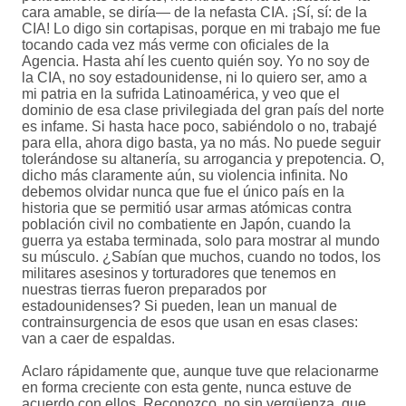
cara amable, se diría— de la nefasta CIA. ¡Sí, sí: de la
CIA! Lo digo sin cortapisas, porque en mi trabajo me fue
tocando cada vez más verme con oficiales de la
Agencia. Hasta ahí les cuento quién soy. Yo no soy de
la CIA, no soy estadounidense, ni lo quiero ser, amo a
mi patria en la sufrida Latinoamérica, y veo que el
dominio de esa clase privilegiada del gran país del norte
es infame. Si hasta hace poco, sabiéndolo o no, trabajé
para ella, ahora digo basta, ya no más. No puede seguir
tolerándose su altanería, su arrogancia y prepotencia. O,
dicho más claramente aún, su violencia infinita. No
debemos olvidar nunca que fue el único país en la
historia que se permitió usar armas atómicas contra
población civil no combatiente en Japón, cuando la
guerra ya estaba terminada, solo para mostrar al mundo
su músculo. ¿Sabían que muchos, cuando no todos, los
militares asesinos y torturadores que tenemos en
nuestras tierras fueron preparados por
estadounidenses? Si pueden, lean un manual de
contrainsurgencia de esos que usan en esas clases:
van a caer de espaldas.
Aclaro rápidamente que, aunque tuve que relacionarme
en forma creciente con esta gente, nunca estuve de
acuerdo con ellos. Reconozco, no sin vergüenza, que