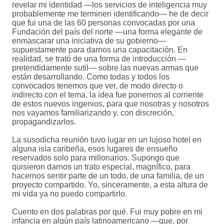
revelar mi identidad —los servicios de inteligencia muy
probablemente me terminen identificando— he de decir
que fui una de las 60 personas convocadas por una
Fundación del país del norte —una forma elegante de
enmascarar una iniciativa de su gobierno—
supuestamente para darnos una capacitación. En
realidad, se trató de una forma de introducción —
pretendidamente sutil— sobre las nuevas armas que
están desarrollando. Como todas y todos los
convocados tenemos que ver, de modo directo o
indirecto con el tema, la idea fue ponernos al corriente
de estos nuevos ingenios, para que nosotras y nosotros
nos vayamos familiarizando y, con discreción,
propagandizarlos.
La susodicha reunión tuvo lugar en un lujoso hotel en
alguna isla caribeña, esos lugares de ensueño
reservados solo para millonarios. Supongo que
quisieron darnos un trato especial, magnífico, para
hacernos sentir parte de un todo, de una familia, de un
proyecto compartido. Yo, sinceramente, a esta altura de
mi vida ya no puedo compartirlo.
Cuento en dos palabras por qué. Fui muy pobre en mi
infancia en algún país latinoamericano —que, por