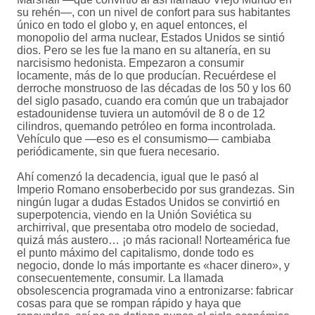
su rehén—, con un nivel de confort para sus habitantes
único en todo el globo y, en aquel entonces, el
monopolio del arma nuclear, Estados Unidos se sintió
dios. Pero se les fue la mano en su altanería, en su
narcisismo hedonista. Empezaron a consumir
locamente, más de lo que producían. Recuérdese el
derroche monstruoso de las décadas de los 50 y los 60
del siglo pasado, cuando era común que un trabajador
estadounidense tuviera un automóvil de 8 o de 12
cilindros, quemando petróleo en forma incontrolada.
Vehículo que —eso es el consumismo— cambiaba
periódicamente, sin que fuera necesario.
Ahí comenzó la decadencia, igual que le pasó al
Imperio Romano ensoberbecido por sus grandezas. Sin
ningún lugar a dudas Estados Unidos se convirtió en
superpotencia, viendo en la Unión Soviética su
archirrival, que presentaba otro modelo de sociedad,
quizá más austero… ¡o más racional! Norteamérica fue
el punto máximo del capitalismo, donde todo es
negocio, donde lo más importante es «hacer dinero», y
consecuentemente, consumir. La llamada
obsolescencia programada vino a entronizarse: fabricar
cosas para que se rompan rápido y haya que