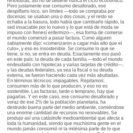
renovarlas, así no se detiene nunca el ciclo económico.
Pero justamente ese consumo desaforado, ese
despilfarro loco, sin límites —todo se compraba por
docenas; se usaban una o dos cosas, y el resto se
echaba a la basura, todo había que cambiarlo rápido, la
sed insaciable por lo nuevo y lo que está de moda se
impuso con frenesí enfermizo—, esa forma de comerse
el mundo comenzó a pasar factura. Como alguien
sabiamente dijo: «comenzaron a cagar más alto que el
culo», y eso es insostenible. Se consume lo que se
tiene, si no, se entra en deuda. Exactamente eso pasó
en este país: la deuda de cada familia —todo el mundo
endeudado con hipotecas y varias tarjetas de crédito—,
y las deudas federales, ya sea la fiscal o su deuda
externa, se fueron haciendo cada vez más abultadas.
En términos técnicos: impagables. Repitamos:
consumen más de lo que producen, y eso no es
sostenible. Las facturas, tarde o temprano, hay que
pagarlas. Y en este caso, ese consumo desaforado y
voraz de ese 2% de la población planetaria, ha
destruido buena parte del medio ambiente, comiéndose
una enorme cantidad de recursos no renovables. Se
produjo así una catástrofe medioambiental que afecta a
toda la humanidad, siendo que muchísima gente en el
mundo jamás consumió ni la milésima parte de lo que