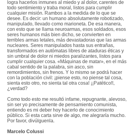
logra hacerlos inmunes al miedo y al dolor, carentes de
todo sentimiento y traba moral, listos para cumplir
cualquier misión. Rambos a la medida de lo que se
desee. Es decir: un humano absolutamente robotizado,
manipulado, llevado como marioneta. De esa manera,
con esto que se llama neuroarmas, esos soldados, esos
seres humanos más bien dicho, se convierten en
terribles armas letales, más devastadoras que las armas
nucleares. Seres manipulados hasta sus entrañas,
transformados en autómatas libres de ataduras éticas y
sin umbral de dolor ni miedos paralizantes, listos para
cumplir cualquier cosa. «Máquinas de matar», en el más
cabal sentido de la palabra, sin asco, sin
remordimientos, sin frenos. Y lo mismo se podrá hacer
con la población civil: ¡piense esto, no piense tal cosa,
sienta esto otro, no sienta tal otra cosa! ¡¡Patético!!,
¿verdad?
Como todo esto me resultó infame, repugnante, alevoso,
sin ser yo precisamente de pensamiento comunista,
entiendo es mi deber hoy hacerlo de conocimiento
público. Si esta carta sirve de algo, me alegraría mucho.
Por favor, divúlguenla.
Marcelo Colussi