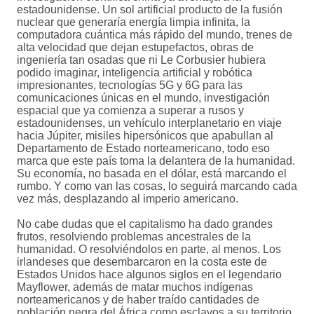
estadounidense. Un sol artificial producto de la fusión
nuclear que generaría energía limpia infinita, la
computadora cuántica más rápido del mundo, trenes de
alta velocidad que dejan estupefactos, obras de
ingeniería tan osadas que ni Le Corbusier hubiera
podido imaginar, inteligencia artificial y robótica
impresionantes, tecnologías 5G y 6G para las
comunicaciones únicas en el mundo, investigación
espacial que ya comienza a superar a rusos y
estadounidenses, un vehículo interplanetario en viaje
hacia Júpiter, misiles hipersónicos que apabullan al
Departamento de Estado norteamericano, todo eso
marca que este país toma la delantera de la humanidad.
Su economía, no basada en el dólar, está marcando el
rumbo. Y como van las cosas, lo seguirá marcando cada
vez más, desplazando al imperio americano.
No cabe dudas que el capitalismo ha dado grandes
frutos, resolviendo problemas ancestrales de la
humanidad. O resolviéndolos en parte, al menos. Los
irlandeses que desembarcaron en la costa este de
Estados Unidos hace algunos siglos en el legendario
Mayflower, además de matar muchos indígenas
norteamericanos y de haber traído cantidades de
población negra del África como esclavos a su territorio,