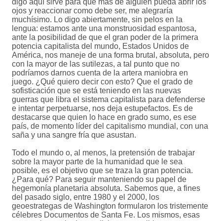
digo aquí sirve para que más de alguien pueda abrir los
ojos y reaccionar como debe ser, me alegraría
muchísimo. Lo digo abiertamente, sin pelos en la
lengua: estamos ante una monstruosidad espantosa,
ante la posibilidad de que el gran poder de la primera
potencia capitalista del mundo, Estados Unidos de
América, nos maneje de una forma brutal, absoluta, pero
con la mayor de las sutilezas, a tal punto que no
podríamos darnos cuenta de la artera maniobra en
juego. ¿Qué quiero decir con esto? Que el grado de
sofisticación que se está teniendo en las nuevas
guerras que libra el sistema capitalista para defenderse
e intentar perpetuarse, nos deja estupefactos. Es de
destacarse que quien lo hace en grado sumo, es ese
país, de momento líder del capitalismo mundial, con una
saña y una sangre fría que asustan.
Todo el mundo o, al menos, la pretensión de trabajar
sobre la mayor parte de la humanidad que le sea
posible, es el objetivo que se traza la gran potencia.
¿Para qué? Para seguir manteniendo su papel de
hegemonía planetaria absoluta. Sabemos que, a fines
del pasado siglo, entre 1980 y el 2000, los
geoestrategas de Washington formularon los tristemente
célebres Documentos de Santa Fe. Los mismos, esas