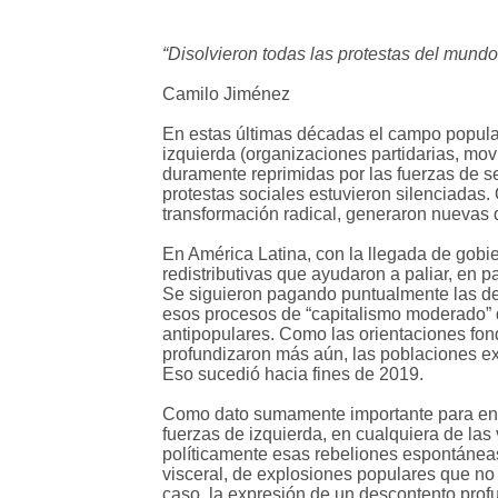
“Disolvieron todas las protestas del mundo s
Camilo Jiménez
En estas últimas décadas el campo popular
izquierda (organizaciones partidarias, mo
duramente reprimidas por las fuerzas de s
protestas sociales estuvieron silenciadas.
transformación radical, generaron nuevas 
En América Latina, con la llegada de gobier
redistributivas que ayudaron a paliar, en 
Se siguieron pagando puntualmente las d
esos procesos de “capitalismo moderado” 
antipopulares. Como las orientaciones fon
profundizaron más aún, las poblaciones exp
Eso sucedió hacia fines de 2019.
Como dato sumamente importante para ente
fuerzas de izquierda, en cualquiera de la
políticamente esas rebeliones espontáneas
visceral, de explosiones populares que no 
caso, la expresión de un descontento prof