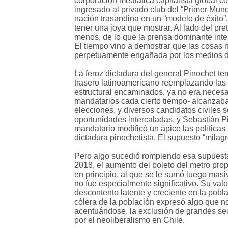
corporación mediática capitalista global c
ingresado al privado club del “Primer Mund
nación trasandina en un “modelo de éxito”
tener una joya que mostrar. Al lado del pre
menos, de lo que la prensa dominante intent
El tiempo vino a demostrar que las cosas 
perpetuamente engañada por los medios de
La feroz dictadura del general Pinochet t
trasero latinoamericano reemplazando las 
estructural encaminados, ya no era necesar
mandatarios cada cierto tiempo- alcanzaba
elecciones, y diversos candidatos civiles 
oportunidades intercaladas, y Sebastián P
mandatario modificó un ápice las políticas 
dictadura pinochetista. El supuesto “milag
Pero algo sucedió rompiendo esa supuesta 
2018, el aumento del boleto del metro pro
en principio, al que se le sumó luego masi
no fue especialmente significativo. Su val
descontento latente y creciente en la pobl
cólera de la población expresó algo que no
acentuándose, la exclusión de grandes sec
por el neoliberalismo en Chile.