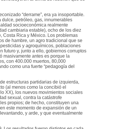
econizado “derrame”, era ya insoportable.
a dulce, petróleo, gas, innumerables
igualdad socioeconómica realmente
dad cambiaria estable), ocho de los diez
le, Costa Rica y México. Los problemas
ios de hambre, un agro tradicional que se
 pesticidas y agroquímicos, poblaciones
 futuro y, junto a ello, gobiernos corruptos
lló masivamente antes es porque la
ses, con 400.000 muertos, 80,000
rando como una fuerte “pedagogía del
de estructuras partidarias de izquierda,
cto (al menos como la concibió el
glo XX), los nuevos movimientos sociales
ad sexual, contra la catástrofe
les propios; de hecho, constituyen una
ún en este momento de expansión de un
 levantando, y arde, y que eventualmente
. Los resultados fueron distintos en cada