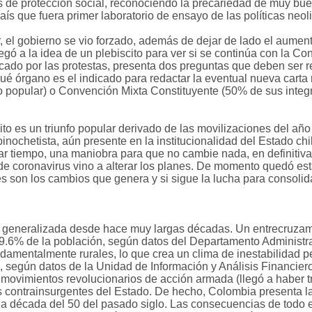
e protección social, reconociendo la precariedad de muy buena
ís que fuera primer laboratorio de ensayo de las políticas neol
 el gobierno se vio forzado, además de dejar de lado el aument
llegó a la idea de un plebiscito para ver si se continúa con la Co
vocado por las protestas, presenta dos preguntas que deben ser
é órgano es el indicado para redactar la eventual nueva cart
o popular) o Convención Mixta Constituyente (50% de sus integ
cito es un triunfo popular derivado de las movilizaciones del año
 pinochetista, aún presente en la institucionalidad del Estado ch
ar tiempo, una maniobra para que no cambie nada, en definitiva.
 de coronavirus vino a alterar los planes. De momento quedó es
es son los cambios que genera y si sigue la lucha para consoli
a generalizada desde hace muy largas décadas. Un entrecruzam
(19.6% de la población, según datos del Departamento Administr
ndamentalmente rurales, lo que crea un clima de inestabilidad 
, según datos de la Unidad de Información y Análisis Financier
 movimientos revolucionarios de acción armada (llegó a haber tr
s contrainsurgentes del Estado. De hecho, Colombia presenta la
la década del 50 del pasado siglo. Las consecuencias de todo e