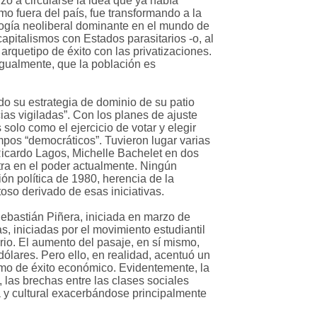
zó a circularse la idea que ya había
o fuera del país, fue transformando a la
logía neoliberal dominante en el mundo de
capitalismos con Estados parasitarios -o, al
arquetipo de éxito con las privatizaciones.
gualmente, que la población es
o su estrategia de dominio de su patio
as vigiladas”. Con los planes de ajuste
solo como el ejercicio de votar y elegir
mpos “democráticos”. Tuvieron lugar varias
 Ricardo Lagos, Michelle Bachelet en dos
tra en el poder actualmente. Ningún
ión política de 1980, herencia de la
oso derivado de esas iniciativas.
ebastián Piñera, iniciada en marzo de
, iniciadas por el movimiento estudiantil
rio. El aumento del pasaje, en sí mismo,
dólares. Pero ello, en realidad, acentuó un
como de éxito económico. Evidentemente, la
 las brechas entre las clases sociales
a y cultural exacerbándose principalmente