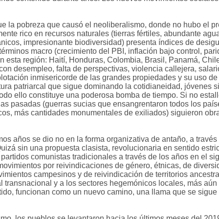
ue la pobreza que causó el neoliberalismo, donde no hubo el pr
ente rico en recursos naturales (tierras fértiles, abundante agu
ánicos, impresionante biodiversidad) presenta índices de des
minos macro (crecimiento del PBI, inflación bajo control, pari
n esta región: Haití, Honduras, Colombia, Brasil, Panamá, Chi
con desempleo, falta de perspectivas, violencia callejera, salar
plotación inmisericorde de las grandes propiedades y su uso de
tura patriarcal que sigue dominando la cotidianeidad, jóvenes sin
 todo ello constituye una poderosa bomba de tiempo. Si no esta
adas pasadas (guerras sucias que ensangrentaron todos los paí
icos, más cantidades monumentales de exiliados) siguieron ob
os años se dio no en la forma organizativa de antaño, a través 
izá sin una propuesta clasista, revolucionaria en sentido estri
partidos comunistas tradicionales a través de los años en el si
movimientos por reivindicaciones de género, étnicas, de diversid
mientos campesinos y de reivindicación de territorios ancestra
pital transnacional y a los sectores hegemónicos locales, más a
entido, funcionan como un nuevo camino, una llama que se sigue
ismo, los pueblos se levantaron hacia los últimos meses del 2019