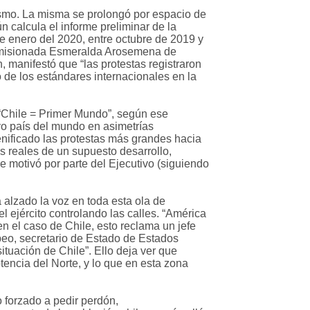
rismo. La misma se prolongó por espacio de
n calcula el informe preliminar de la
e enero del 2020, entre octubre de 2019 y
 comisionada Esmeralda Arosemena de
n, manifestó que “las protestas registraron
 de los estándares internacionales en la
 (“Chile = Primer Mundo”, según ese
o país del mundo en asimetrías
nificado las protestas más grandes hacia
os reales de un supuesto desarrollo,
 motivó por parte del Ejecutivo (siguiendo
a alzado la voz en toda esta ola de
l ejército controlando las calles. “América
n el caso de Chile, esto reclama un jefe
peo, secretario de Estado de Estados
tuación de Chile”. Ello deja ver que
tencia del Norte, y lo que en esta zona
o forzado a pedir perdón,