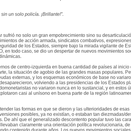
in un solo policía. ¡Brillante!”
.
 sufrió no solo un gran empobrecimiento sino su desarticulació
vimientos de acción armada, sindicatos combativos, expresiones 
eguridad de los Estados, siempre bajo la mirada vigilante de Es
 O, en todo caso, se dio un despertar de nuevos movimientos soc
dinámicas.
nos de centro-izquierda en buena cantidad de países al inicio d
parte, la situación de agobio de las grandes masas populares. Pe
eudas externas, y los esquemas económicos de base no variar
desaparecieron, volviendo a las presidencias de los Estados p
domonetaristas no variaron nunca en lo sustancial, y en estos 
lotaron casi al unísono en buena parte de la región latinoamer
nder las formas en que se dieron y las ulterioridades de esas
s versiones posibles, ya no existían, o estaban tan diezmadas/d
. De ahí que el generalizado descontento popular tuvo las car
llevaban claramente una orientación política revolucionaria, de 
undo contenido durante años. Los nuevos movimientos sociales 