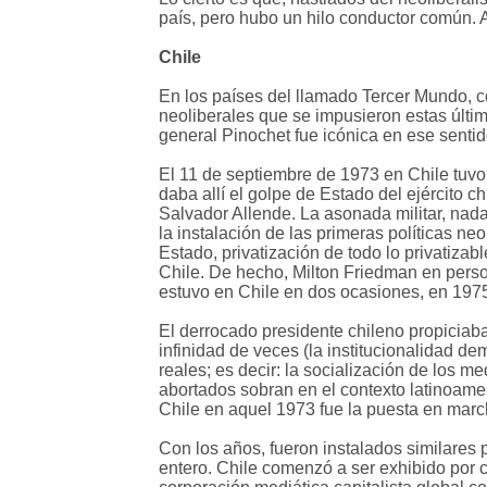
país, pero hubo un hilo conductor común. 
Chile
En los países del llamado Tercer Mundo, co
neoliberales que se impusieron estas últim
general Pinochet fue icónica en ese sentid
El 11 de septiembre de 1973 en Chile tuvo 
daba allí el golpe de Estado del ejército 
Salvador Allende. La asonada militar, nada 
la instalación de las primeras políticas n
Estado, privatización de todo lo privatizabl
Chile. De hecho, Milton Friedman en person
estuvo en Chile en dos ocasiones, en 197
El derrocado presidente chileno propiciaba 
infinidad de veces (la institucionalidad de
reales; es decir: la socialización de los 
abortados sobran en el contexto latinoamer
Chile en aquel 1973 fue la puesta en march
Con los años, fueron instalados similares 
entero. Chile comenzó a ser exhibido por c