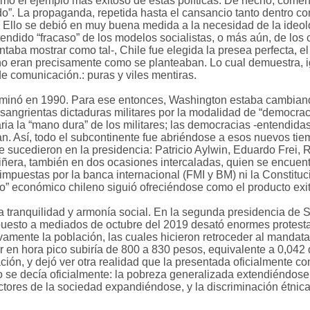
omo el ejemplo más exitoso de estas políticas. De hecho, comen
o”. La propaganda, repetida hasta el cansancio tanto dentro com
. Ello se debió en muy buena medida a la necesidad de la ideo
tendido “fracaso” de los modelos socialistas, o más aún, de los 
aba mostrar como tal-, Chile fue elegida la presea perfecta, el 
no eran precisamente como se planteaban. Lo cual demuestra, i
 comunicación.: puras y viles mentiras.
erminó en 1990. Para ese entonces, Washington estaba cambiand
sangrientas dictaduras militares por la modalidad de “democraci
ia la “mano dura” de los militares; las democracias -entendidas 
n. Así, todo el subcontinente fue abriéndose a esos nuevos tie
se sucedieron en la presidencia: Patricio Aylwin, Eduardo Frei,
iñera, también en dos ocasiones intercaladas, quien se encuen
impuestas por la banca internacional (FMI y BM) ni la Constituc
ro” económico chileno siguió ofreciéndose como el producto exit
tranquilidad y armonía social. En la segunda presidencia de S
puesto a mediados de octubre del 2019 desató enormes protestas
vamente la población, las cuales hicieron retroceder al mandata
or en hora pico subiría de 800 a 830 pesos, equivalente a 0,042 
ación, y dejó ver otra realidad que la presentada oficialmente 
 se decía oficialmente: la pobreza generalizada extendiéndose,
tores de la sociedad expandiéndose, y la discriminación étnic