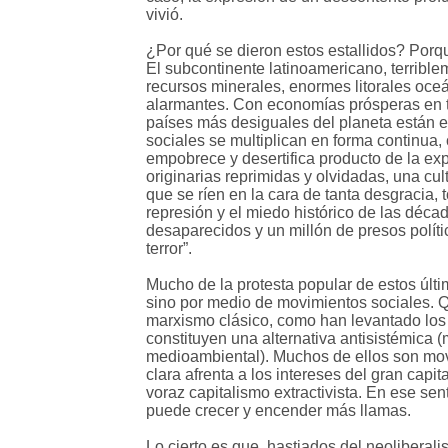
vivió.
¿Por qué se dieron estos estallidos? Porq
El subcontinente latinoamericano, terriblem
recursos minerales, enormes litorales oce
alarmantes. Con economías prósperas en tér
países más desiguales del planeta están e
sociales se multiplican en forma continua, 
empobrece y desertifica producto de la ex
originarias reprimidas y olvidadas, una cul
que se ríen en la cara de tanta desgracia,
represión y el miedo histórico de las déc
desaparecidos y un millón de presos polít
terror”.
Mucho de la protesta popular de estos últim
sino por medio de movimientos sociales. Qu
marxismo clásico, como han levantado los 
constituyen una alternativa antisistémica (
medioambiental). Muchos de ellos son movi
clara afrenta a los intereses del gran ca
voraz capitalismo extractivista. En ese s
puede crecer y encender más llamas.
Lo cierto es que, hastiados del neoliberal