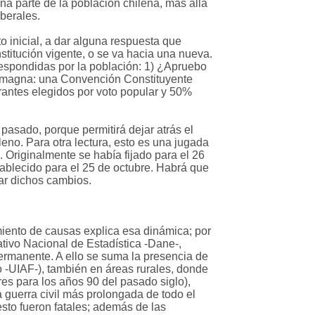
 parte de la población chilena, más allá
iberales.
o inicial, a dar alguna respuesta que
nstitución vigente, o se va hacia una nueva.
 respondidas por la población: 1) ¿Apruebo
a magna: una Convención Constituyente
rantes elegidos por voto popular y 50%
 pasado, porque permitirá dejar atrás el
ileno. Para otra lectura, esto es una jugada
 Originalmente se había fijado para el 26
tablecido para el 25 de octubre. Habrá que
dar dichos cambios.
iento de causas explica esa dinámica; por
ativo Nacional de Estadística -Dane-,
permanente. A ello se suma la presencia de
o -UIAF-), también en áreas rurales, donde
es para los años 90 del pasado siglo),
 guerra civil más prolongada de todo el
sto fueron fatales; además de las