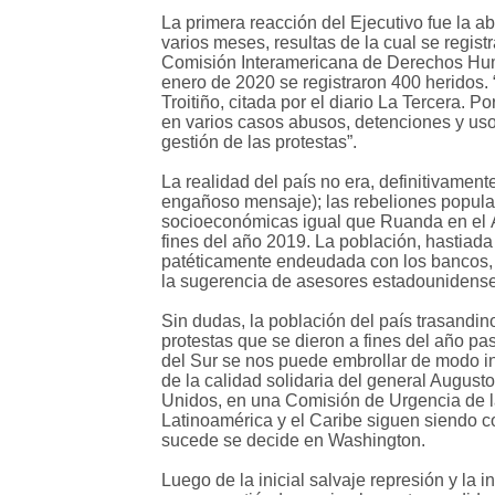
La primera reacción del Ejecutivo fue la a
varios meses, resultas de la cual se regis
Comisión Interamericana de Derechos Human
enero de 2020 se registraron 400 heridos
Troitiño, citada por el diario La Tercera. 
en varios casos abusos, detenciones y uso 
gestión de las protestas”.
La realidad del país no era, definitivamen
engañoso mensaje); las rebeliones popula
socioeconómicas igual que Ruanda en el Áf
fines del año 2019. La población, hastiada
patéticamente endeudada con los bancos, r
la sugerencia de asesores estadounidenses
Sin dudas, la población del país trasandino
protestas que se dieron a fines del año pas
del Sur se nos puede embrollar de modo inc
de la calidad solidaria del general Augus
Unidos, en una Comisión de Urgencia de la
Latinoamérica y el Caribe siguen siendo co
sucede se decide en Washington.
Luego de la inicial salvaje represión y la 