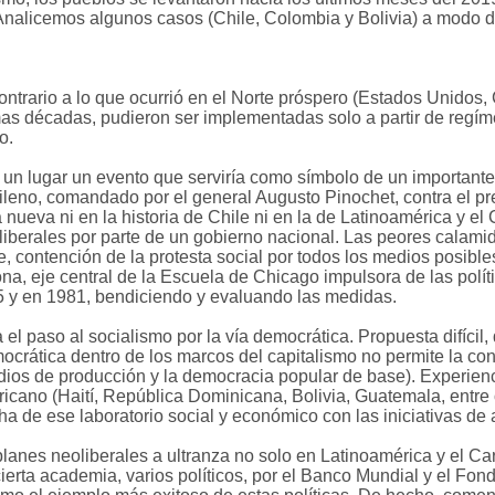
Analicemos algunos casos (Chile, Colombia y Bolivia) a modo d
ntrario a lo que ocurrió en el Norte próspero (Estados Unidos, 
as décadas, pudieron ser implementadas solo a partir de regíme
o.
un lugar un evento que serviría como símbolo de un importante c
chileno, comandado por el general Augusto Pinochet, contra el 
nueva ni en la historia de Chile ni en la de Latinoamérica y el C
eoliberales por parte de un gobierno nacional. Las peores calam
e, contención de la protesta social por todos los medios posibles 
a, eje central de la Escuela de Chicago impulsora de las polít
5 y en 1981, bendiciendo y evaluando las medidas.
el paso al socialismo por la vía democrática. Propuesta difícil,
mocrática dentro de los marcos del capitalismo no permite la con
medios de producción y la democracia popular de base). Experien
icano (Haití, República Dominicana, Bolivia, Guatemala, entre 
a de ese laboratorio social y económico con las iniciativas de a
planes neoliberales a ultranza no solo en Latinoamérica y el Ca
ierta academia, varios políticos, por el Banco Mundial y el Fond