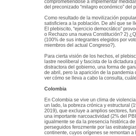
comprometiéndose a implementar medidas d
del preconizado “milagro económico” del pa
Como resultado de la movilización popular,
satisficiera a la población. De ahí que se 
El plebiscito, “ejercicio democrático” pro
o Rechazo una nueva Constitución? 2) ¿Qu
(100% de sus integrantes elegidos por vot
miembros del actual Congreso?).
Para cierta visión de los hechos, el plebis
lastre neoliberal y fascista de la dictadura
distractora del gobierno, una forma de gan
de abril, pero la aparición de la pandemia
ver cómo se lleva a cabo la consulta, cuál
Colombia
En Colombia se vive un clima de violenci
un lado, la pobreza crónica y estructural 
2019), que excluye a amplios sectores, fu
una importante narcoactividad (2% del PBI
igualmente se da la presencia histórica de
perseguidos ferozmente por las estrategia
continente, cuyos orígenes se remontan a 