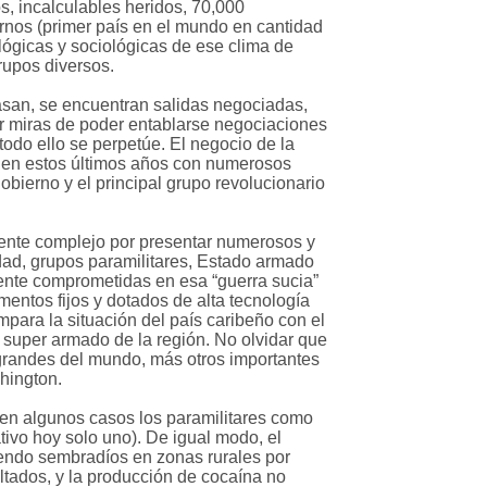
s, incalculables heridos, 70,000
nos (primer país en el mundo en cantidad
ógicas y sociológicas de ese clima de
rupos diversos.
pasan, se encuentran salidas negociadas,
r miras de poder entablarse negociaciones
odo ello se perpetúe. El negocio de la
ís en estos últimos años con numerosos
bierno y el principal grupo revolucionario
ente complejo por presentar numerosos y
dad, grupos paramilitares, Estado armado
mente comprometidas en esa “guerra sucia”
entos fijos y dotados de alta tecnología
mpara la situación del país caribeño con el
e super armado de la región. No olvidar que
 grandes del mundo, más otros importantes
shington.
y en algunos casos los paramilitares como
tivo hoy solo uno). De igual modo, el
endo sembradíos en zonas rurales por
ltados, y la producción de cocaína no