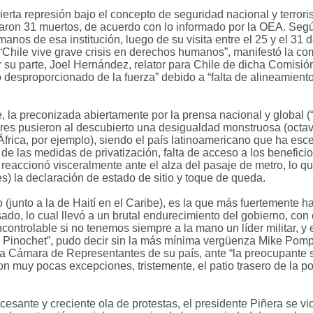
bierta represión bajo el concepto de seguridad nacional y terro
traron 31 muertos, de acuerdo con lo informado por la OEA. Segú
os de esa institución, luego de su visita entre el 25 y el 31 d
. “Chile vive grave crisis en derechos humanos”, manifestó la
Por su parte, Joel Hernández, relator para Chile de dicha Comisió
desproporcionado de la fuerza” debido a “falta de alineamiento
te, la preconizada abiertamente por la prensa nacional y global
res pusieron al descubierto una desigualdad monstruosa (octav
rica, por ejemplo), siendo el país latinoamericano que ha esce
 de las medidas de privatización, falta de acceso a los benefici
eaccionó visceralmente ante el alza del pasaje de metro, lo que
) la declaración de estado de sitio y toque de queda.
 (junto a la de Haití en el Caribe), es la que más fuertemente h
ado, lo cual llevó a un brutal endurecimiento del gobierno, con e
ontrolable si no tenemos siempre a la mano un líder militar, y e
to Pinochet”, pudo decir sin la más mínima vergüenza Mike Pom
 Cámara de Representantes de su país, ante “la preocupante si
n muy pocas excepciones, tristemente, el patio trasero de la po
incesante y creciente ola de protestas, el presidente Piñera se vi