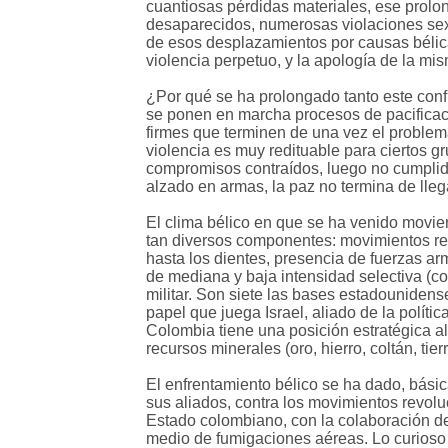
cuantiosas pérdidas materiales, ese prolon
desaparecidos, numerosas violaciones sex
de esos desplazamientos por causas bélica
violencia perpetuo, y la apología de la m
¿Por qué se ha prolongado tanto este conf
se ponen en marcha procesos de pacificac
firmes que terminen de una vez el problem
violencia es muy redituable para ciertos g
compromisos contraídos, luego no cumplidos
alzado en armas, la paz no termina de lleg
El clima bélico en que se ha venido movi
tan diversos componentes: movimientos rev
hasta los dientes, presencia de fuerzas a
de mediana y baja intensidad selectiva (co
militar. Son siete las bases estadounidens
papel que juega Israel, aliado de la polít
Colombia tiene una posición estratégica a
recursos minerales (oro, hierro, coltán, tie
El enfrentamiento bélico se ha dado, básic
sus aliados, contra los movimientos revolu
Estado colombiano, con la colaboración d
medio de fumigaciones aéreas. Lo curioso 