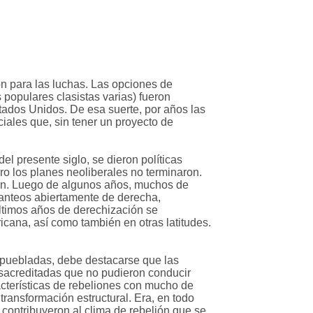
n para las luchas. Las opciones de
populares clasistas varias) fueron
tados Unidos. De esa suerte, por años las
iales que, sin tener un proyecto de
el presente siglo, se dieron políticas
ro los planes neoliberales no terminaron.
on. Luego de algunos años, muchos de
lanteos abiertamente de derecha,
últimos años de derechización se
icana, así como también en otras latitudes.
 puebladas, debe destacarse que las
esacreditadas que no pudieron conducir
acterísticas de rebeliones con mucho de
transformación estructural. Era, en todo
contribuyeron al clima de rebelión que se