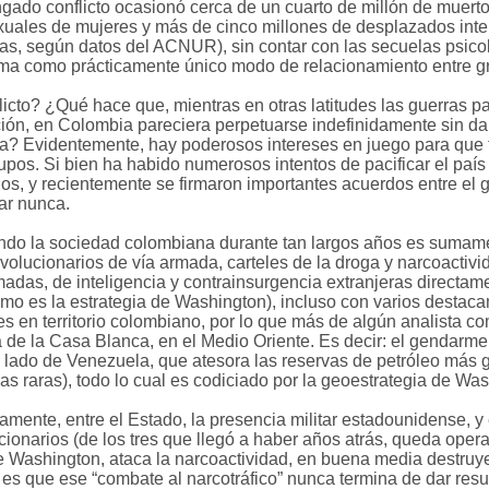
gado conflicto ocasionó cerca de un cuarto de millón de muerto
uales de mujeres y más de cinco millones de desplazados inter
s, según datos del ACNUR), sin contar con las secuelas psicol
isma como prácticamente único modo de relacionamiento entre g
licto? ¿Qué hace que, mientras en otras latitudes las guerras 
ión, en Colombia pareciera perpetuarse indefinidamente sin da
a? Evidentemente, hay poderosos intereses en juego para que t
rupos. Si bien ha habido numerosos intentos de pacificar el pa
, y recientemente se firmaron importantes acuerdos entre el go
ar nunca.
endo la sociedad colombiana durante tan largos años es sumam
olucionarios de vía armada, carteles de la droga y narcoactivi
rmadas, de inteligencia y contrainsurgencia extranjeras directa
mo es la estrategia de Washington), incluso con varios destacam
es en territorio colombiano, por lo que más de algún analista co
ica de la Casa Blanca, en el Medio Oriente. Es decir: el gendarm
l lado de Venezuela, que atesora las reservas de petróleo más
rras raras), todo lo cual es codiciado por la geoestrategia de Wa
amente, entre el Estado, la presencia militar estadounidense, 
cionarios (de los tres que llegó a haber años atrás, queda opera
e Washington, ataca la narcoactividad, en buena media destruy
es que ese “combate al narcotráfico” nunca termina de dar resu