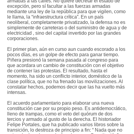
armadas a las calles. No quiere decretar el estado de
excepción, pero sí facultar a las fuerzas armadas
mediante una ley de la república para que vigilen, como
le llama, la “infraestructura crítica”. En un país
neoliberal, completamente privatizado, la defensa no es
simplemente de carreteras o del suministro de agua y de
electricidad , sino del capital invertido por las grandes
corporaciones.
El primer plan, aún en curso aun cuando escorado a los
pocos días, es un golpe de efecto para ganar tiempo.
Piñera presionó la semana pasada al congreso para
que acordara un cambio de constitución con el objetivo
de contener las protestas. El resultado, hasta el
momento, ha sido un conflicto interior, doméstico de la
clase política, que no ha frenado las movilizaciones. Al
constatar hechos, podemos decir que las ha vuelto más
intensas.
El acuerdo parlamentario para elaborar una nueva
constitución cae por su propio peso. Es antidemocrático,
lleno de trampas, como el veto del quórum de dos
tercios y armado al gusto de la derecha. El historiador
Felipe Portales, que ha publicado varios libros sobre la
transición, lo destroza de principio a fin: “ Nada que no