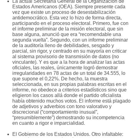
La actual Secretaría General de la Organización de
Estados Americanos (OEA). Siempre presente cada
vez que existe un proceso de desestabilización
antidemocrático. Esta vez lo hizo de forma directa,
participando en el proceso electoral. Primero, fue con
el informe preliminar de la misión electoral, que sin
base alguna, anunció que era “recomendable una
segunda vuelta”. Segundo, con un informe preliminar
de la auditoría lleno de debilidades, sesgado y
parcial, sin rigor, y centrado en su mayoría en criticar
al sistema provisorio de transmisión de datos (no
vinculante). Y es que a la hora de analizar las actas
oficiales, las reales, únicamente logró demostrar
irregularidades en 78 actas de un total de 34.555, lo
que supone el 0,22%. De hecho, la muestra
seleccionada, en sus propias palabras escritas en el
informe, no obedece a criterios estadísticos sino que
eligieron los casos allá donde el partido oficialista
había obtenido muchos votos. El informe está plagado
de adjetivos y adverbios con tono valorativo y
discrecional (“comportamiento inusual”,
“presumiblemente”) demostrando su incompetencia
en cuanto a rigor e imparcialidad.
El Gobierno de los Estados Unidos. Otro infaltable: