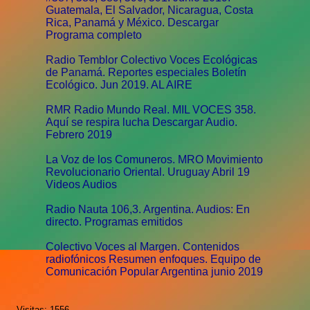
Guatemala, El Salvador, Nicaragua, Costa
Rica, Panamá y México. Descargar
Programa completo
Radio Temblor Colectivo Voces Ecológicas
de Panamá. Reportes especiales Boletín
Ecológico. Jun 2019. AL AIRE
RMR Radio Mundo Real. MIL VOCES 358.
Aquí se respira lucha Descargar Audio.
Febrero 2019
La Voz de los Comuneros. MRO Movimiento
Revolucionario Oriental. Uruguay Abril 19
Videos Audios
Radio Nauta 106,3. Argentina. Audios: En
directo. Programas emitidos
Colectivo Voces al Margen. Contenidos
radiofónicos Resumen enfoques. Equipo de
Comunicación Popular Argentina junio 2019
Visitas: 1556