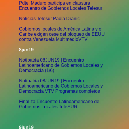
Pdte. Maduro participa en clausura
Encuentro de Gobiernos Locales Telesur
Noticias Telesur Paola Dranic
Gobiernos locales de América Latina y el
Caribe exigen cese del bloqueo de EEUU
contra Venezuela MultimedioVTV
8jun19
Notipatria 08JUN19 | Encuentro
Latinoamericano de Gobiernos Locales y
Democracia (1/6)
Notipatria 08JUN19 | Encuentro
Latinoamericano de Gobiernos Locales y
Democracia VTV Programas completos
Finaliza Encuentro Latinoamericano de
Gobiernos Locales TeleSUR
9jun19