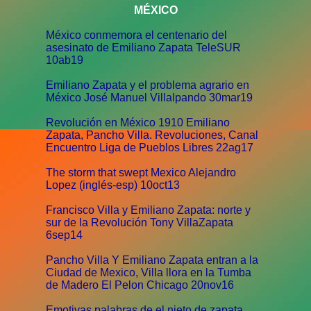
MÉXICO
México conmemora el centenario del
asesinato de Emiliano Zapata TeleSUR
10ab19
Emiliano Zapata y el problema agrario en
México José Manuel Villalpando 30mar19
Revolución en México 1910 Emiliano
Zapata, Pancho Villa. Revoluciones, Canal
Encuentro Liga de Pueblos Libres 22ag17
The storm that swept Mexico Alejandro
Lopez (inglés-esp) 10oct13
Francisco Villa y Emiliano Zapata: norte y
sur de la Revolución Tony VillaZapata
6sep14
Pancho Villa Y Emiliano Zapata entran a la
Ciudad de Mexico, Villa llora en la Tumba
de Madero El Pelon Chicago 20nov16
Emotivas palabras de el nieto de zapata