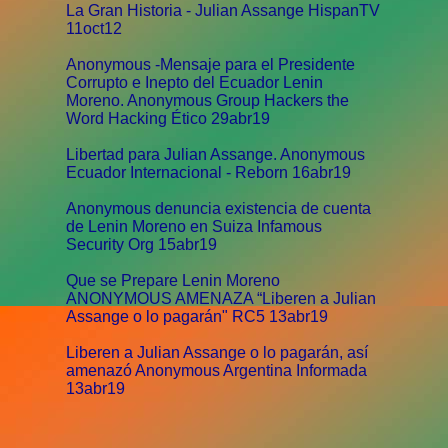
La Gran Historia - Julian Assange HispanTV
11oct12
Anonymous -Mensaje para el Presidente
Corrupto e Inepto del Ecuador Lenin
Moreno. Anonymous Group Hackers the
Word Hacking Ético 29abr19
Libertad para Julian Assange. Anonymous
Ecuador Internacional - Reborn 16abr19
Anonymous denuncia existencia de cuenta
de Lenin Moreno en Suiza Infamous
Security Org 15abr19
Que se Prepare Lenin Moreno
ANONYMOUS AMENAZA “Liberen a Julian
Assange o lo pagarán" RC5 13abr19
Liberen a Julian Assange o lo pagarán, así
amenazó Anonymous Argentina Informada
13abr19