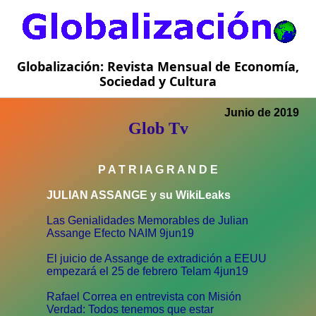
Globalización: Revista Mensual de Economía,
Sociedad y Cultura
Junio de 2019
Glob Tv
P A T R I A G R A N D E
JULIAN ASSANGE y su WikiLeaks
Las Genialidades Memorables de Julian
Assange Efecto NAIM 9jun19
El juicio de Assange de extradición a EEUU
empezará el 25 de febrero Telam 4jun19
Rafael Correa en entrevista con Misión
Verdad: Todos tenemos que estar