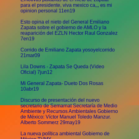
para el presidente, viva mexico ca,,, es mi
opinion personal 11en19
Esto opina el nieto del General Emiliano
Zapata sobre el gobierno de AMLO y la
reaparición del EZLN Hector Raul Gonzalez
7en19
Corrido de Emiliano Zapata yosoyelcorrido
21mar09
Lila Downs - Zapata Se Queda (Video
Oficial) 7jun12
Mi General Zapata- Dueto Dos Rosas
10abr19
Discurso de presentación del nuevo
secretario de Semarnat Secretaría de Medio
Ambiente y Recursos Ambientales Gobierno
de México: Víctor Manuel Toledo Manzur.
Alberto Sommerz 29may19
La nueva política ambiental Gobierno de