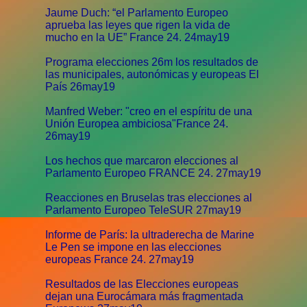
Jaume Duch: “el Parlamento Europeo
aprueba las leyes que rigen la vida de
mucho en la UE” France 24. 24may19
Programa elecciones 26m los resultados de
las municipales, autonómicas y europeas El
País 26may19
Manfred Weber: "creo en el espíritu de una
Unión Europea ambiciosa"France 24.
26may19
Los hechos que marcaron elecciones al
Parlamento Europeo FRANCE 24. 27may19
Reacciones en Bruselas tras elecciones al
Parlamento Europeo TeleSUR 27may19
Informe de París: la ultraderecha de Marine
Le Pen se impone en las elecciones
europeas France 24. 27may19
Resultados de las Elecciones europeas
dejan una Eurocámara más fragmentada