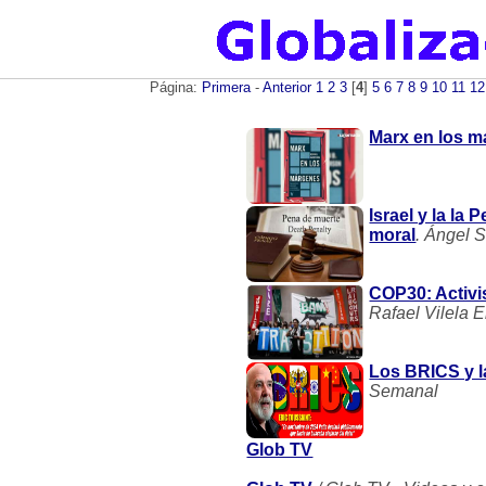
Página:
Primera
-
Anterior
1
2
3
[
4
]
5
6
7
8
9
10
11
12
Marx en los 
Israel y la la 
moral
. Ángel 
COP30: Activi
Rafael Vilela 
Los BRICS y la
Semanal
Glob TV