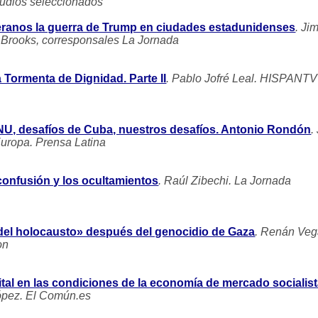
audios seleccionados
ranos la guerra de Trump en ciudades estadunidenses
. Ji
Brooks, corresponsales La Jornada
 Tormenta de Dignidad. Parte II
. Pablo Jofré Leal. HISPANTV
, desafíos de Cuba, nuestros desafíos. Antonio Rondón
.
uropa. Prensa Latina
 confusión y los ocultamientos
. Raúl Zibechi. La Jornada
 del holocausto» después del genocidio de Gaza
. Renán Ve
on
ital en las condiciones de la economía de mercado socialis
ópez. El Común.es