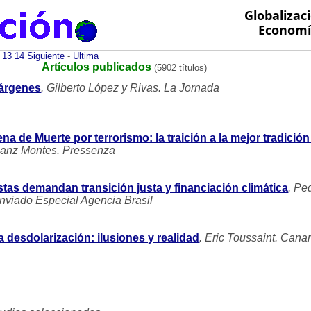
Globalizac
Economía
13
14
Siguiente
-
Ultima
Artículos publicados
(5902 títulos)
márgenes
. Gilberto López y Rivas. La Jornada
Pena de Muerte por terrorismo: la traición a la mejor tradición
Sanz Montes. Pressenza
stas demandan transición justa y financiación climática
. Pe
Enviado Especial Agencia Brasil
 desdolarización: ilusiones y realidad
. Eric Toussaint. Canar