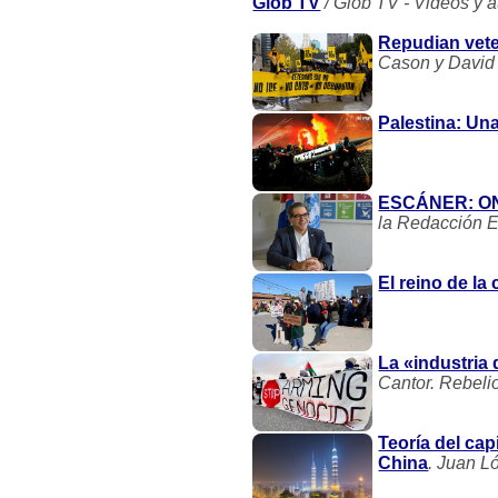
Glob TV
/ Glob TV - Videos y 
Repudian vete
Cason y David 
Palestina: Una
ESCÁNER: ONU
la Redacción E
El reino de la
La «industria
Cantor. Rebeli
Teoría del cap
China
. Juan L