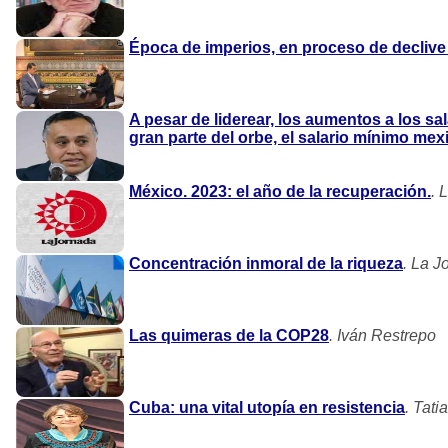
Época de imperios, en proceso de declive 
A pesar de liderear, los aumentos a los s
gran parte del orbe, el salario mínimo me
México. 2023: el año de la recuperación.
. 
Concentración inmoral de la riqueza
. La J
Las quimeras de la COP28
. Iván Restrepo
Cuba: una vital utopía en resistencia
. Tati