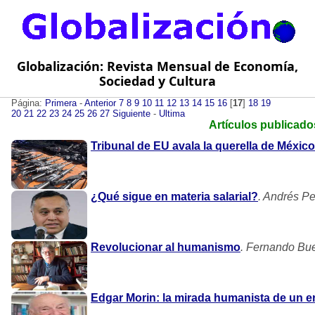
Globalización: Revista Mensual de Economía,
Sociedad y Cultura
Página:
Primera
-
Anterior
7
8
9
10
11
12
13
14
15
16
[
17
]
18
19
20
21
22
23
24
25
26
27
Siguiente
-
Ultima
Artículos publicado
Tribunal de EU avala la querella de México
¿Qué sigue en materia salarial?
. Andrés P
Revolucionar al humanismo
. Fernando Bu
Edgar Morin: la mirada humanista de un e