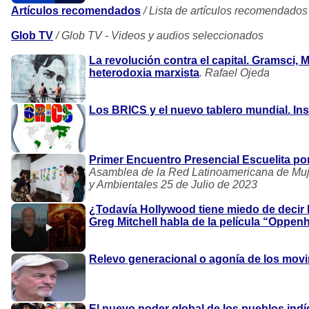
Artículos recomendados
/ Lista de artículos recomendados
Glob TV
/ Glob TV - Videos y audios seleccionados
La revolución contra el capital. Gramsci, M
heterodoxia marxista
. Rafael Ojeda
Los BRICS y el nuevo tablero mundial. In
Primer Encuentro Presencial Escuelita por 
Asamblea de la Red Latinoamericana de Muj
y Ambientales 25 de Julio de 2023
¿Todavía Hollywood tiene miedo de decir 
Greg Mitchell habla de la película “Oppen
Relevo generacional o agonía de los mov
El nuevo poder global de los pueblos ind